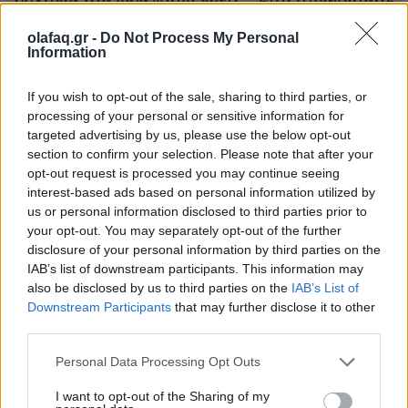
16.10.25
olafaq.gr -
Do Not Process My Personal
Information
Την Κυριακή 26 Οκτωβρίου, στις 04:00 τα ξημερώματα, θα
ξαναζήσουμε το πιο παράλογο ευρωπαϊκό ραντεβού με τον
If you wish to opt-out of the sale, sharing to third parties, or
processing of your personal or sensitive information for
χρόνο: θα γυρίσουμε τα ρολόγια μας πίσω μία ώρα, για να
targeted advertising by us, please use the below opt-out
"εξοικονομήσουμε ενέργεια".
section to confirm your selection. Please note that after your
opt-out request is processed you may continue seeing
interest-based ads based on personal information utilized by
us or personal information disclosed to third parties prior to
your opt-out. You may separately opt-out of the further
disclosure of your personal information by third parties on the
IAB’s list of downstream participants. This information may
also be disclosed by us to third parties on the
IAB’s List of
Downstream Participants
that may further disclose it to other
third parties.
Personal Data Processing Opt Outs
I want to opt-out of the Sharing of my