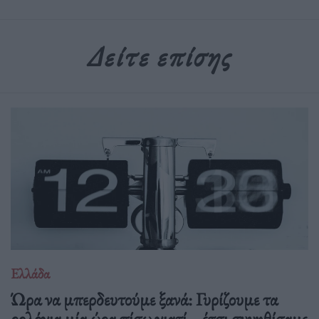
Δείτε επίσης
Ελλάδα
Ώρα να μπερδευτούμε ξανά: Γυρίζουμε τα
ρολόγια μία ώρα πίσω γιατί… έτσι συνηθίσαμε