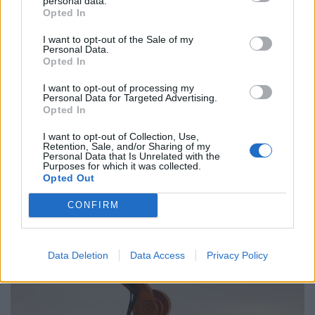
personal data.
Ελλάδα
Opted In
Παραλύει η χώρα από τη 24ωρη απεργία
I want to opt-out of the Sale of my
ΓΣΕΕ και ΑΔΕΔΥ ενάντια στο νέο εργασιακό
Personal Data.
Opted In
νομοσχέδιο
I want to opt-out of processing my
01.10.25
Personal Data for Targeted Advertising.
Opted In
Δημόσιοι υπάλληλοι, γιατροί, εκπαιδευτικοί, δικαστικοί
I want to opt-out of Collection, Use,
υπάλληλοι, ταξιτζήδες και ναυτεργάτες συμμετέχουν στη
Retention, Sale, and/or Sharing of my
Personal Data that Is Unrelated with the
σημερινή πανελλαδική κινητοποίηση, που μπλοκάρει
Purposes for which it was collected.
Opted Out
μεταφορές και υπηρεσίες. Στο επίκεντρο των
CONFIRM
Data Deletion
Data Access
Privacy Policy