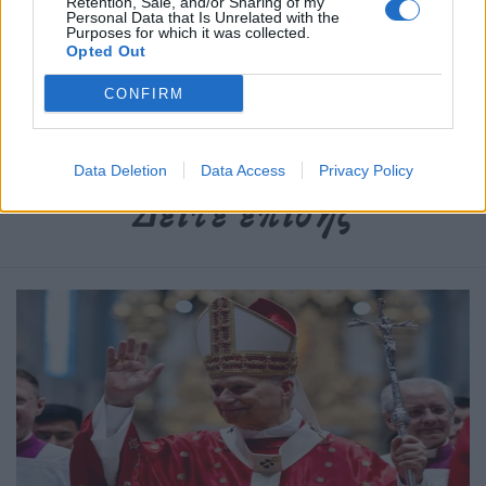
Retention, Sale, and/or Sharing of my
Personal Data that Is Unrelated with the
Purposes for which it was collected.
Δημοσιεύθηκε σε
Διεθνή
|
Tagged
Αφρικανοί μετανάστες
,
Θάνατοι
,
Opted Out
μετανάστευση
,
Τυνησία
CONFIRM
Data Deletion
Data Access
Privacy Policy
Δείτε επίσης