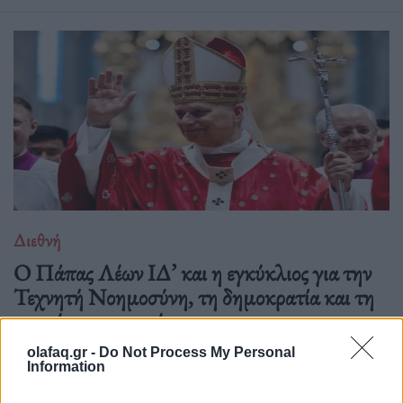
Διεθνή
Ο Πάπας Λέων ΙΔ’ και η εγκύκλιος για την
Τεχνητή Νοημοσύνη, τη δημοκρατία και τη
συγκέντρωση ισχύος
02.06.26
olafaq.gr -
Do Not Process My Personal
Information
Στην πρώτη του εγκύκλιο "Magnifica Humanitas", ο Πάπας