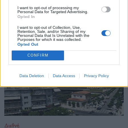
04.02.26
I want to opt-out of processing my
Personal Data for Targeted Advertising.
Opted In
Το νέο "Ευρωβαρόμετρο" καταγράφει με ψυχρή ακρίβεια αυτή
την αντίφαση. Oι πολίτες που ανησυχούν βαθιά για πολέμους,
I want to opt-out of Collection, Use,
Retention, Sale, and/or Sharing of my
ακρίβεια και αποσταθεροποίηση, αλλά ταυτόχρονα ζητούν μια
Personal Data that Is Unrelated with the
πιο δυνατή, πιο παρούσα Ευ
Purposes for which it was collected.
Opted Out
CONFIRM
Data Deletion
Data Access
Privacy Policy
Διεθνή