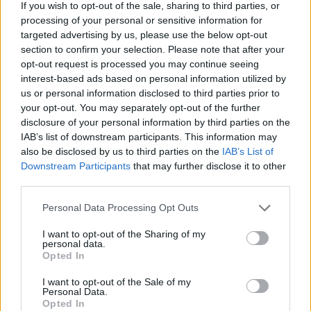
If you wish to opt-out of the sale, sharing to third parties, or
Λέων ΙΔ’ χρησιμοποιεί την ΤΝ ως αφετηρία για να
processing of your personal or sensitive information for
καταγγείλει την ανισότητα, τον πόλεμο, τη διάβρωση της
targeted advertising by us, please use the below opt-out
δημοκρατίας και τη συγκέντρωση εξουσίας σε
section to confirm your selection. Please note that after your
opt-out request is processed you may continue seeing
interest-based ads based on personal information utilized by
us or personal information disclosed to third parties prior to
your opt-out. You may separately opt-out of the further
disclosure of your personal information by third parties on the
IAB’s list of downstream participants. This information may
also be disclosed by us to third parties on the
IAB’s List of
Downstream Participants
that may further disclose it to other
third parties.
Personal Data Processing Opt Outs
I want to opt-out of the Sharing of my
personal data.
Διεθνή
Opted In
Το “Ευρωβαρόμετρο” επιβεβαιώνει την
I want to opt-out of the Sale of my
Personal Data.
αβεβαιότητα των πολιτών της Ευρώπης
Opted In