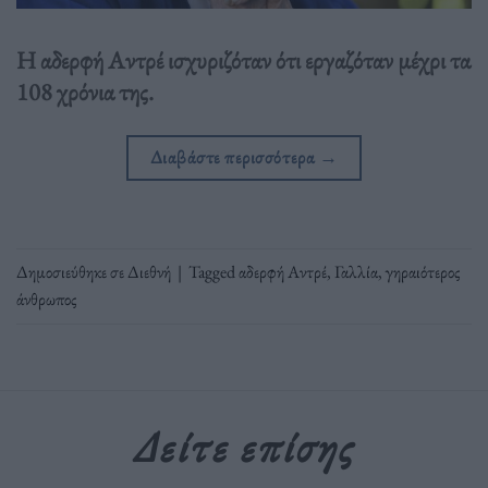
Η αδερφή Αντρέ ισχυριζόταν ότι εργαζόταν μέχρι τα
108 χρόνια της.
Διαβάστε περισσότερα
→
Δημοσιεύθηκε σε
Διεθνή
|
Tagged
αδερφή Αντρέ
,
Γαλλία
,
γηραιότερος
άνθρωπος
Δείτε επίσης