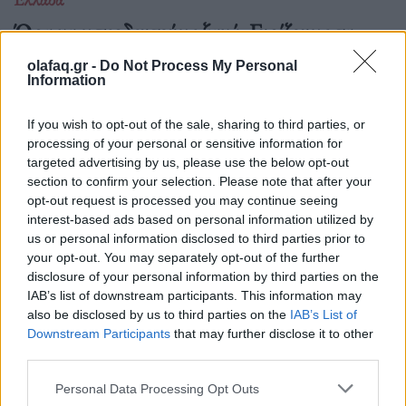
Ώρα να μπερδευτούμε ξανά: Γυρίζουμε τα
ρολόγια μία ώρα πίσω γιατί… έτσι συνηθίσαμε
olafaq.gr -
Do Not Process My Personal
Information
16.10.25
If you wish to opt-out of the sale, sharing to third parties, or
Την Κυριακή 26 Οκτωβρίου, στις 04:00 τα ξημερώματα, θα
processing of your personal or sensitive information for
ξαναζήσουμε το πιο παράλογο ευρωπαϊκό ραντεβού με τον
targeted advertising by us, please use the below opt-out
χρόνο: θα γυρίσουμε τα ρολόγια μας πίσω μία ώρα, για να
section to confirm your selection. Please note that after your
"εξοικονομήσουμε ενέργεια".
opt-out request is processed you may continue seeing
interest-based ads based on personal information utilized by
us or personal information disclosed to third parties prior to
your opt-out. You may separately opt-out of the further
disclosure of your personal information by third parties on the
IAB’s list of downstream participants. This information may
also be disclosed by us to third parties on the
IAB’s List of
Downstream Participants
that may further disclose it to other
third parties.
Personal Data Processing Opt Outs