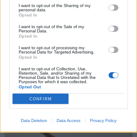
I want to opt-out of the Sharing of my
personal data.
Opted In
Ελλάδα
I want to opt-out of the Sale of my
Παραλύει η χώρα από τη 24ωρη απεργία
Personal Data.
Opted In
ΓΣΕΕ και ΑΔΕΔΥ ενάντια στο νέο εργασιακό
νομοσχέδιο
I want to opt-out of processing my
Personal Data for Targeted Advertising.
Opted In
01.10.25
I want to opt-out of Collection, Use,
Δημόσιοι υπάλληλοι, γιατροί, εκπαιδευτικοί, δικαστικοί
Retention, Sale, and/or Sharing of my
Personal Data that Is Unrelated with the
υπάλληλοι, ταξιτζήδες και ναυτεργάτες συμμετέχουν στη
Purposes for which it was collected.
Opted Out
σημερινή πανελλαδική κινητοποίηση, που μπλοκάρει
μεταφορές και υπηρεσίες. Στο επίκεντρο των
CONFIRM
Data Deletion
Data Access
Privacy Policy