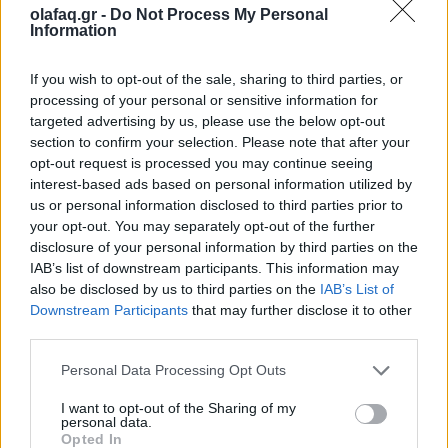
olafaq.gr -
Do Not Process My Personal
Την Κυριακή 26 Οκτωβρίου, στις 04:00 τα ξημερώματα, θα
Information
ξαναζήσουμε το πιο παράλογο ευρωπαϊκό ραντεβού με τον
χρόνο: θα γυρίσουμε τα ρολόγια μας πίσω μία ώρα, για να
If you wish to opt-out of the sale, sharing to third parties, or
processing of your personal or sensitive information for
"εξοικονομήσουμε ενέργεια".
targeted advertising by us, please use the below opt-out
section to confirm your selection. Please note that after your
opt-out request is processed you may continue seeing
interest-based ads based on personal information utilized by
us or personal information disclosed to third parties prior to
your opt-out. You may separately opt-out of the further
disclosure of your personal information by third parties on the
IAB’s list of downstream participants. This information may
also be disclosed by us to third parties on the
IAB’s List of
Downstream Participants
that may further disclose it to other
third parties.
Personal Data Processing Opt Outs
Ελλάδα
I want to opt-out of the Sharing of my
personal data.
Παραλύει η χώρα από τη 24ωρη απεργία
Opted In