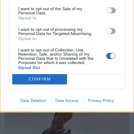
ΓΣΕΕ και ΑΔΕΔΥ ενάντια στο νέο εργασιακό
I want to opt-out of the Sale of my
νομοσχέδιο
Personal Data.
Opted In
01.10.25
I want to opt-out of processing my
Personal Data for Targeted Advertising.
Δημόσιοι υπάλληλοι, γιατροί, εκπαιδευτικοί, δικαστικοί
Opted In
υπάλληλοι, ταξιτζήδες και ναυτεργάτες συμμετέχουν στη
I want to opt-out of Collection, Use,
σημερινή πανελλαδική κινητοποίηση, που μπλοκάρει
Retention, Sale, and/or Sharing of my
Personal Data that Is Unrelated with the
μεταφορές και υπηρεσίες. Στο επίκεντρο των
Purposes for which it was collected.
Opted Out
CONFIRM
Data Deletion
Data Access
Privacy Policy