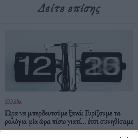
Δείτε επίσης
Ελλάδα
Ώρα να μπερδευτούμε ξανά: Γυρίζουμε τα
ρολόγια μία ώρα πίσω γιατί… έτσι συνηθίσαμε
16.10.25