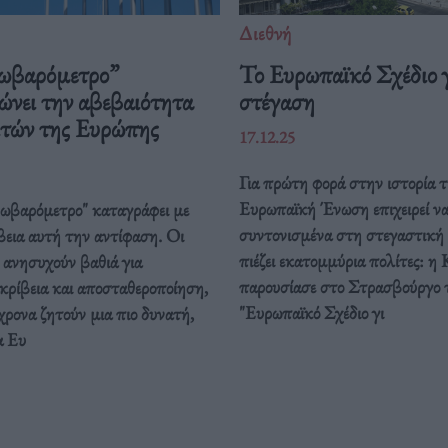
Διεθνή
ωβαρόμετρο”
Το Ευρωπαϊκό Σχέδιο γ
ώνει την αβεβαιότητα
στέγαση
ιτών της Ευρώπης
17.12.25
Για πρώτη φορά στην ιστορία τ
Ευρωπαϊκή Ένωση επιχειρεί ν
ρωβαρόμετρο" καταγράφει με
συντονισμένα στη στεγαστική
βεια αυτή την αντίφαση. Oι
πιέζει εκατομμύρια πολίτες: η 
 ανησυχούν βαθιά για
παρουσίασε στο Στρασβούργο 
κρίβεια και αποσταθεροποίηση,
"Ευρωπαϊκό Σχέδιο γι
ρονα ζητούν μια πιο δυνατή,
α Ευ