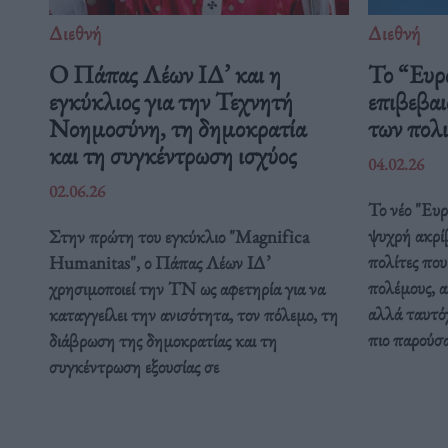
Διεθνή
Διεθνή
Ο Πάπας Λέων ΙΔ’ και η
Το “Ευρ
εγκύκλιος για την Τεχνητή
επιβεβαι
Νοημοσύνη, τη δημοκρατία
των πολ
και τη συγκέντρωση ισχύος
04.02.26
02.06.26
Το νέο "Ευ
ψυχρή ακρί
Στην πρώτη του εγκύκλιο "Magnifica
πολίτες που
Humanitas", ο Πάπας Λέων ΙΔ’
πολέμους, α
χρησιμοποιεί την ΤΝ ως αφετηρία για να
αλλά ταυτόχ
καταγγείλει την ανισότητα, τον πόλεμο, τη
πιο παρούσ
διάβρωση της δημοκρατίας και τη
συγκέντρωση εξουσίας σε