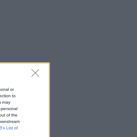
sonal or
ection to
ou may
 personal
out of the
 downstream
B’s List of