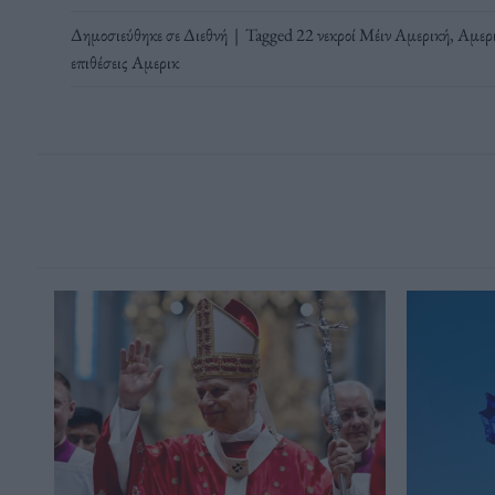
Δημοσιεύθηκε σε
Διεθνή
|
Tagged
22 νεκροί Μέιν Αμερική
,
Αμερι
επιθέσεις Αμερικ