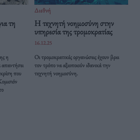
Διεθνή
ια τη
Η τεχνητή νοημοσύνη στην
υπηρεσία της τρομοκρατίας
16.12.25
ης η
Οι τρομοκρατικές οργανώσεις έχουν βρει
α απαντήσει
τον τρόπο να αξιοποιούν ιδανικά την
 κρίση που
τεχνητή νοημοσύνη.
Κομισιόν
το