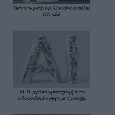
Γιατί το να ρωτάς την AI σε κάνει να νιώθεις
τόσο καλά
AI: Η μεγαλύτερη υπόσχεση ή το πιο
καλοκουρδισμένο αφήγημα της εποχής;