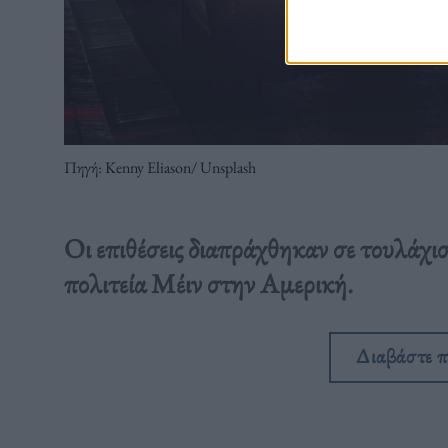
Πηγή: Kenny Eliason/ Unsplash
Οι επιθέσεις διαπράχθηκαν σε τουλάχισ
πολιτεία Μέιν στην Αμερική.
Διαβάστε 