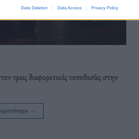
Data Deletion
Data Access
Privacy Policy
τον τρεις διαφορετικές τοποθεσίες στην
περισσότερα
→