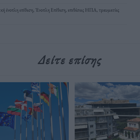
κή ένοπλη επίθεση
,
Ένοπλη Επίθεση
,
επιθέσεις ΗΠΑ
,
τραυματίες
Δείτε επίσης