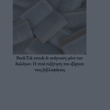
BookTok trends & ανάγνωση μόνο των
διαλόγων: Η viral συζήτηση που εξόργισε
τους βιβλιοφάγους