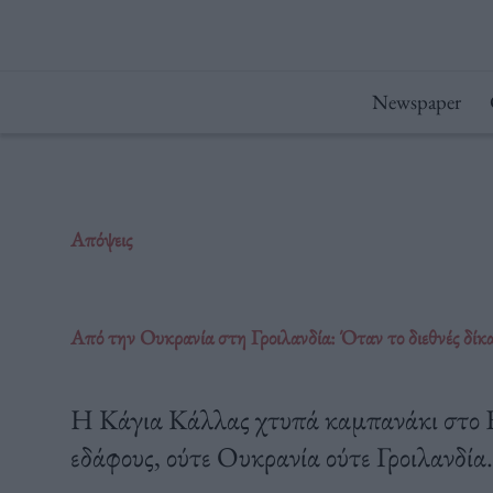
Μετάβαση
στο
περιεχόμενο
Newspaper
Απόψεις
Από την Ουκρανία στη Γροιλανδία: Όταν το διεθνές δίκαι
Η Κάγια Κάλλας χτυπά καμπανάκι στο 
εδάφους, ούτε Ουκρανία ούτε Γροιλανδία