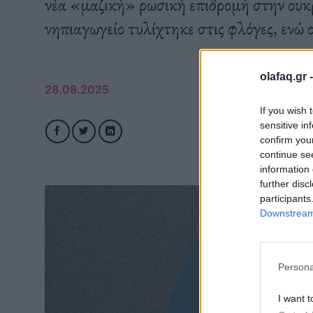
νέα «μαζική» ρωσική επιδρομή στην ουκ
νηπιαγωγείο τυλίχτηκε στις φλόγες, ενώ 
olafaq.gr 
28.08.2025
If you wish 
sensitive in
confirm you
continue se
information 
further disc
participants
Downstream 
Persona
I want t