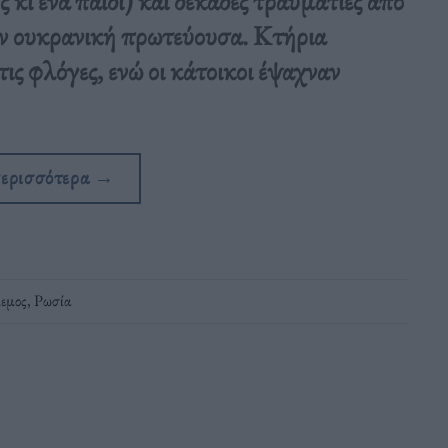
 κι ένα παιδί) και δεκάδες τραυματίες από
ν ουκρανική πρωτεύουσα. Κτήρια
ις φλόγες, ενώ οι κάτοικοι έψαχναν
περισσότερα
→
εμος
,
Ρωσία