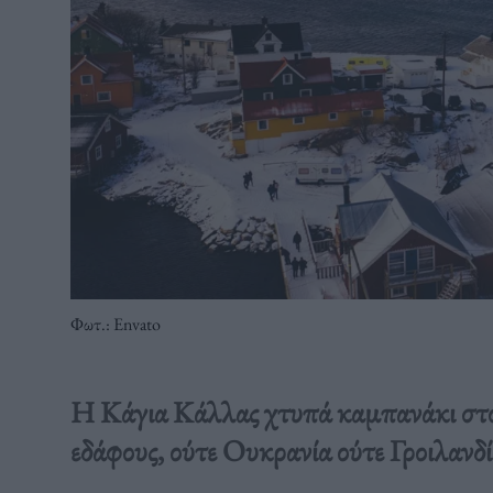
Φωτ.: Envato
Η Κάγια Κάλλας χτυπά καμπανάκι στο
εδάφους, ούτε Ουκρανία ούτε Γροιλανδ