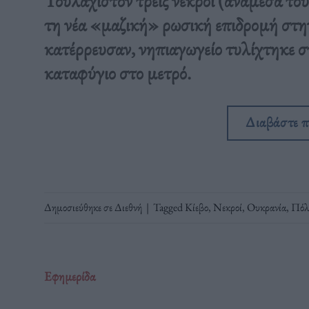
Τουλάχιστον τρεις νεκροί (ανάμεσά τους
τη νέα «μαζική» ρωσική επιδρομή στη
κατέρρευσαν, νηπιαγωγείο τυλίχτηκε στ
καταφύγιο στο μετρό.
Διαβάστε 
Δημοσιεύθηκε σε
Διεθνή
|
Tagged
Κίεβο
,
Νεκροί
,
Ουκρανία
,
Πόλ
Εφημερίδα