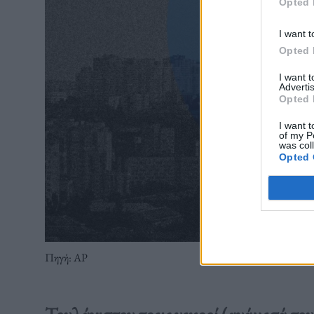
Opted 
I want t
Opted 
I want 
Advertis
Opted 
I want t
of my P
was col
Opted 
Πηγή: AP