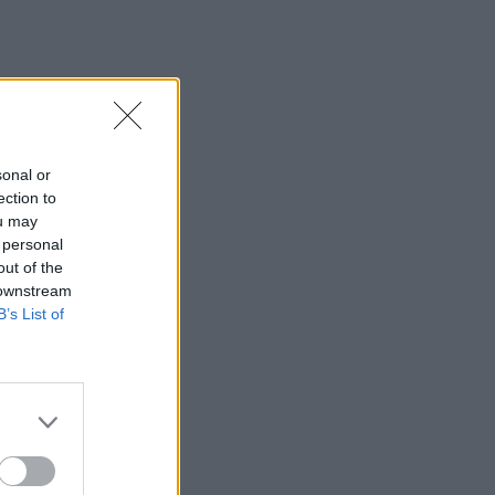
sonal or
ection to
ou may
 personal
out of the
 downstream
B’s List of