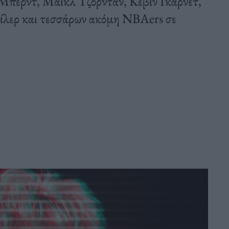
Μπέρντ, Μάικλ Τζόρνταν, Κέβιν Γκαρνέτ,
Μίλερ και τεσσάρων ακόμη ΝΒΑers σε