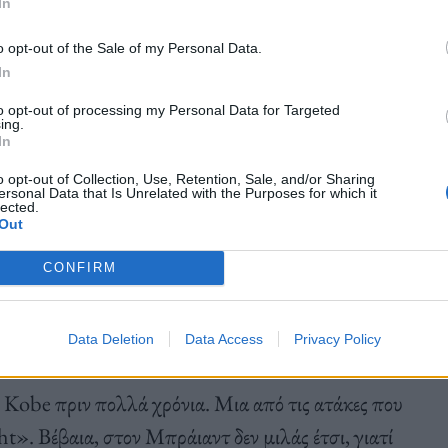
In
o opt-out of the Sale of my Personal Data.
In
to opt-out of processing my Personal Data for Targeted
ing.
«δεν κάνει χειραψία με αναπληρωματικούς
In
είχε δηλώσει, όταν τον ρώτησαν γιατί δεν έδωσε το
o opt-out of Collection, Use, Retention, Sale, and/or Sharing
ersonal Data that Is Unrelated with the Purposes for which it
 σε έναν αντίπαλό του, ο οποίος τον είχε όντως
lected.
Out
 δεν είχε ξεκινήσει στην βασική πεντάδα της
CONFIRM
Data Deletion
Data Access
Privacy Policy
ον Kobe πριν πολλά χρόνια. Μια από τις ατάκες που
ght». Βέβαια, στον Μπράιαντ δεν μιλάς έτσι, γιατί