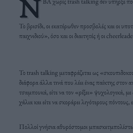
Ν
ΒΑ χωρίς trash talking δεν υπήρξε ποτ
Το βρισίδι, οι εκατέρωθεν προσβολές και οι υπο
παιχνιδιού», όσο και οι διαιτητές ή οι cheerleade
Το trash talking μεταφράζεται ως «σκουπιδοκου
διάφορα άλλα τινά που λέει ένας παίκτης στον α
τσαμπουκά, είτε να τον «ρίξει» ψυχολογικά, με
χάλια και είτε να σκοράρει λιγότερους πόντους, ε
Πολλοί γνήσια αθυρόστομοι μπασκετμπολίστες