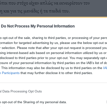
ποι που στόχο είχαν απλώς να εκνευρίσουν τον
 και για τις μανάδες ή τα παιδιά του.
-
Do Not Process My Personal Information
to opt-out of the sale, sharing to third parties, or processing of your per
ορφές, όπως αυτή του Λάρι Μπερντ, ο οποίος
formation for targeted advertising by us, please use the below opt-out s
r selection. Please note that after your opt-out request is processed y
ώς κόμπαζε (απολύτως δικαίως) για τα
eing interest-based ads based on personal information utilized by us or
disclosed to third parties prior to your opt-out. You may separately opt-
ιπάλων του.
losure of your personal information by third parties on the IAB’s list of
. This information may also be disclosed by us to third parties on the
IA
Participants
that may further disclose it to other third parties.
s στην ιστορία του ΝΒΑ, με ατάκες και προσβολές
l Data Processing Opt Outs
o opt-out of the Sharing of my personal data.