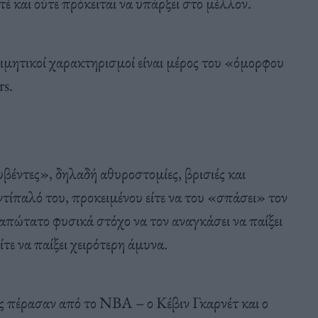
έ και ούτε πρόκειται να υπάρξει στο μέλλον.
τιμητικοί χαρακτηρισμοί είναι μέρος του «όμορφου
rs.
βέντες», δηλαδή αθυροστομίες, βρισιές και
ντίπαλό του, προκειμένου είτε να του «σπάσει» τον
 απώτατο φυσικά στόχο να τον αναγκάσει να παίξει
ίτε να παίξει χειρότερη άμυνα.
 πέρασαν από το ΝΒΑ – ο Κέβιν Γκαρνέτ και ο