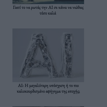
Γιατί το να ρωτάς την AI σε κάνει να νιώθεις
τόσο καλά
AI: Η μεγαλύτερη υπόσχεση ή το πιο
καλοκουρδισμένο αφήγημα της εποχής;