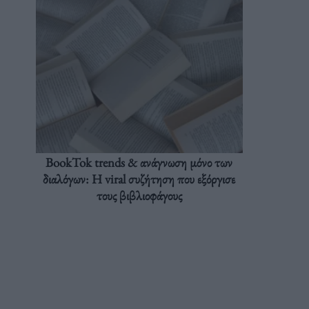
BookTok trends & ανάγνωση μόνο των
διαλόγων: Η viral συζήτηση που εξόργισε
τους βιβλιοφάγους