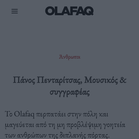
Μετάβαση
στο
περιεχόμενο
Άνθρωποι
Πάνος Πενταρίτσας, Μουσικός &
συγγραφέας
Το Olafaq περπατάει στην πόλη και
μαγεύεται από τη μη προβλέψιμη γοητεία
των ανθρώπων της διπλανής πόρτας.