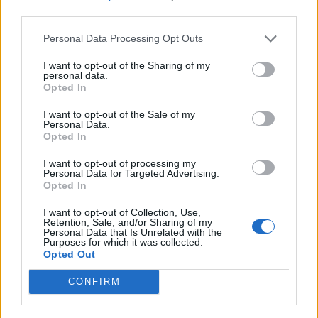
γράψει ένα σενάριο για σειρά επιστημονικής
third parties.
φαντασίας που λέγεται “Ψυχές καμμένες στο φως”!
Personal Data Processing Opt Outs
Ελπίζω η εταιρία παραγωγής που ήδη το αξιολογει
I want to opt-out of the Sharing of my
να το βάλει σε προτεραιότητα!
personal data.
Opted In
I want to opt-out of the Sale of my
Personal Data.
Opted In
I want to opt-out of processing my
Personal Data for Targeted Advertising.
Opted In
I want to opt-out of Collection, Use,
Retention, Sale, and/or Sharing of my
Personal Data that Is Unrelated with the
Purposes for which it was collected.
Opted Out
CONFIRM