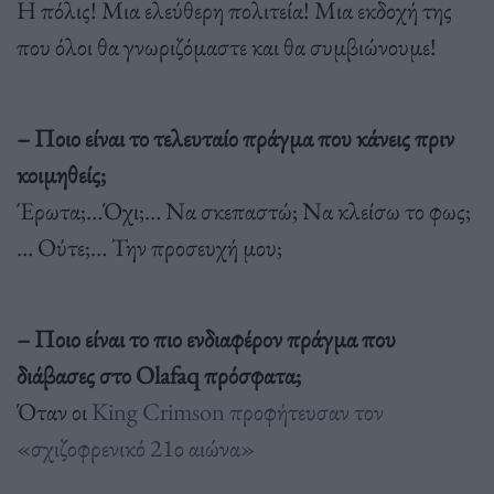
Η πόλις! Μια ελεύθερη πολιτεία! Μια εκδοχή της
που όλοι θα γνωριζόμαστε και θα συμβιώνουμε!
– Ποιο είναι το τελευταίο πράγμα που κάνεις πριν
κοιμηθείς;
Έρωτα;…Όχι;… Να σκεπαστώ; Να κλείσω το φως;
… Ούτε;… Την προσευχή μου;
– Ποιο είναι το πιο ενδιαφέρον πράγμα που
διάβασες στο Olafaq πρόσφατα;
Όταν οι
King Crimson προφήτευσαν τον
«σχιζοφρενικό 21ο αιώνα»