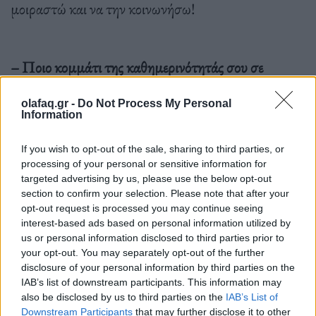
μοιραστώ και να την κοινωνήσω!
– Ποιο κομμάτι της καθημερινότητάς σου σε
ενοχλεί περισσότερο;
olafaq.gr -
Do Not Process My Personal
Όση ωρα σπαταλάω στο διαδίκτυο!!
Information
If you wish to opt-out of the sale, sharing to third parties, or
processing of your personal or sensitive information for
– Τι είναι ευτυχία;
targeted advertising by us, please use the below opt-out
Η έκσταση από το “εγώ”! Το ολοκληρωτικό δόσιμο
section to confirm your selection. Please note that after your
opt-out request is processed you may continue seeing
στον άλλο!
interest-based ads based on personal information utilized by
us or personal information disclosed to third parties prior to
your opt-out. You may separately opt-out of the further
disclosure of your personal information by third parties on the
– Ο αγαπημένος σου αστικός μύθος για την Αθήνα;
IAB’s list of downstream participants. This information may
Όλα τα σημεία με μεταφυσική δραστηριότητα! Έχω
also be disclosed by us to third parties on the
IAB’s List of
Downstream Participants
that may further disclose it to other