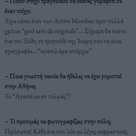
– Ποιον στίχο τραγουδιού θα έκανες γκράφιτι σε
έναν τοίχο;
Έχω κάνει έναν των Active Μember πριν πολλά
χρόνια “god save da originals”… Σήμερα θα έκανα
ένα του Ξύδη σε τραγούδι της Ίκαρη σαν να είναι
αγιογραφία… “αγαπώ άρα υπάρχω”
– Ποια γνωστή ταινία θα ήθελες να έχει γυριστεί
στην Αθήνα;
Το “Αγαπά με αν τολμάς”!
– Τι προτιμάς να φωτογραφίζεις στην πόλη;
Πρόσωπα! Κάθε ένα σου λέει με λίγες εκφραστικές