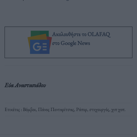
Ακολουθήστε το OLAFAQ
στο Google News
Εύα Αναστασιάδου
Ετικέτες :
Βόμβοι
,
Πάνος Πενταρίτσας
,
Ράπερ
,
στιχουργός
,
χιπ χοπ
.