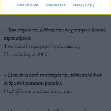
Data Deletion
Data Access
Privacy Policy
– Ένα σημείο της Αθήνας που σε χτύπησε ο έρωτας
κεραυνοβόλα;
Ένα παλιό live μαγαζί στη πλατεία της
Πετρούπολη το 2000
– Ποιο είναι αυτό το στοιχείο που κάνει απλό έναν
άνθρωπο (common people);
Η αφοβία του τσαλακώματος του!