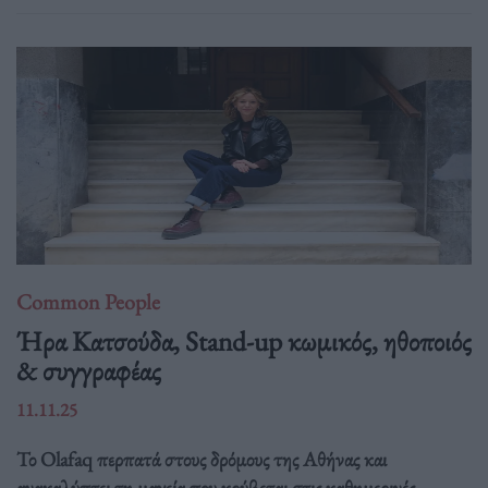
Common People
Ήρα Κατσούδα, Stand-up κωμικός, ηθοποιός
& συγγραφέας
11.11.25
Το Olafaq περπατά στους δρόμους της Αθήνας και
ανακαλύπτει τη μαγεία που κρύβεται στις καθημερινές