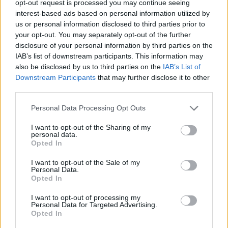
opt-out request is processed you may continue seeing
Μόνο μη ρωτήσετε κανέναν αν τα καταφέρνει, και
interest-based ads based on personal information utilized by
πρωτίστως εμένα σας παρακαλώ…
us or personal information disclosed to third parties prior to
your opt-out. You may separately opt-out of the further
disclosure of your personal information by third parties on the
IAB’s list of downstream participants. This information may
– Ο αγαπημένος σου αστικός μύθος για την Αθήνα;
also be disclosed by us to third parties on the
IAB’s List of
Downstream Participants
that may further disclose it to other
Δεν ξέρω κανέναν αστικό μύθο.
third parties.
Personal Data Processing Opt Outs
I want to opt-out of the Sharing of my
personal data.
Opted In
I want to opt-out of the Sale of my
Personal Data.
Opted In
I want to opt-out of processing my
Personal Data for Targeted Advertising.
Opted In