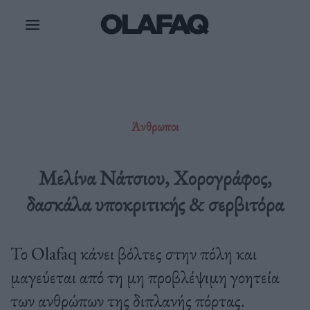
Μετάβαση
στο
περιεχόμενο
Άνθρωποι
Μελίνα Νάτσιου, Xορογράφος,
δασκάλα υποκριτικής & σερβιτόρα
Το Olafaq κάνει βόλτες στην πόλη και
μαγεύεται από τη μη προβλέψιμη γοητεία
των ανθρώπων της διπλανής πόρτας.