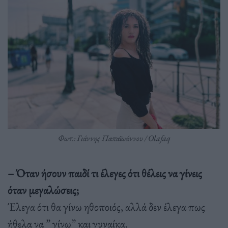
Φωτ.: Γιάννης Παπαϊωάννου / Olafaq
– Όταν ήσουν παιδί τι έλεγες ότι θέλεις να γίνεις
όταν μεγαλώσεις;
Έλεγα ότι θα γίνω ηθοποιός, αλλά δεν έλεγα πως
ήθελα να ” γίνω” και γυναίκα.