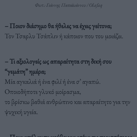
Φωτ.: Γιάννης Παπαϊωάννου / Olafaq
– Ποιον διάσημο θα ήθελες να έχεις γείτονα;
Τον Τσαρλυ Τσάπλιν ή κάποιον που του μοιάζει.
– Τι αξιολογείς ως απαραίτητα στη δική σου
“γεμάτη” ημέρα;
Μία αγκαλιά ή ένα φιλί ή ένα σ’ αγαπώ.
Οποιοδήποτε γλυκό μοίρασμα,
το βρίσκω βαθιά ανθρώπινο και απαραίτητο για την
ψυχική υγεία.
– Ποια απόλαυση κρύβει για εσένα τις περισσότερες