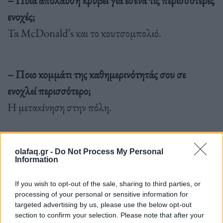
ενοχές;
Τα McDonald’s και το κουτσομπολιό.
– Ποιο κομμάτι της καθημερινότητάς σου σε
ενοχλεί περισσότερο;
Η μετακίνηση στην πόλη.
– Τι είναι ευτυχία;
olafaq.gr -
Do Not Process My Personal
Information
Σιγούρα ευτυχία δεν είναι να αποκτήσεις όσα
επιθυμείς αλλά να ξέρεις να γλεντάς,
If you wish to opt-out of the sale, sharing to third parties, or
processing of your personal or sensitive information for
”Τα” όσα έχεις ”Με” όσα έχεις”.
targeted advertising by us, please use the below opt-out
Και έχει σημασία η σειρά.
section to confirm your selection. Please note that after your