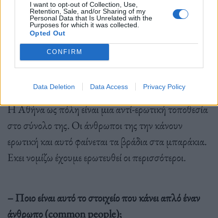
I want to opt-out of Collection, Use,
Retention, Sale, and/or Sharing of my
Personal Data that Is Unrelated with the
Purposes for which it was collected.
Opted Out
Φωτ.: Γιάννης Παπαϊωάννου / Olafaq
CONFIRM
– Ένα σημείο της Αθήνας που σας χτύπησε ο
Data Deletion
Data Access
Privacy Policy
έρωτας κεραυνοβόλα;
Η Αθήνα ως πόλη είναι μια αντί-ερωτική τοποθεσία
στο σύνολο της. Οι άνθρωποι της την κάνουν
ερωτική και αυτό φαίνεται τα βράδια στα μπαράκια.
Εκει νομίζω έχουμε ερωτευθεί οι περισσότεροι.
– Ποιο είναι αυτό το στοιχείο που κάνει απλό έναν
άνθρωπο (common people);