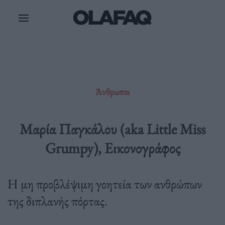
Μετάβαση
στο
περιεχόμενο
Άνθρωποι
Μαρία Παγκάλου (aka Little Miss
Grumpy), Εικονογράφος
Η μη προβλέψιμη γοητεία των ανθρώπων
της διπλανής πόρτας.