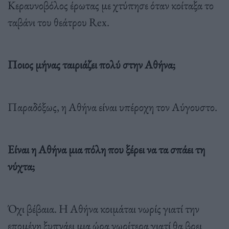
Κεραυνοβόλος έρωτας με χτύπησε όταν κοίταξα το
ταβάνι του θεάτρου Rex.
Ποιος μήνας ταιριάζει πολύ στην Αθήνα;
Παραδόξως, η Αθήνα είναι υπέροχη τον Αύγουστο.
Είναι η Αθήνα μια πόλη που ξέρει να τα σπάει τη
νύχτα;
Όχι βέβαια. Η Αθήνα κοιμάται νωρίς γιατί την
επομένη ξυπνάει μια ώρα νωρίτερα γιατί θα βρει