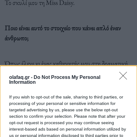
Το σκυλί μου τη Miss Daisy.
Ποιο είναι αυτό το στοιχείο που κάνει απλό έναν
άνθρωπο;
Όπως έλεγε κι ένας καθηγητής μου στη δραματική
«Και η Μαντόνα πάει τουαλέτα
».
Το λέω κομψά.
olafaq.gr -
Do Not Process My Personal
Information
Ο αγαπημένος σας αστικός μύθος για την Αθήνα;
If you wish to opt-out of the sale, sharing to third parties, or
processing of your personal or sensitive information for
targeted advertising by us, please use the below opt-out
section to confirm your selection. Please note that after your
Οι υπόγειες στοές. Όλα αυτά που υπάρχουν κάτω
opt-out request is processed you may continue seeing
interest-based ads based on personal information utilized by
από την Αθήνα.
us or personal information disclosed to third parties prior to