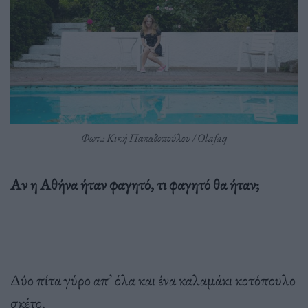
Φωτ.: Κική Παπαδοπούλου / Olafaq
Αν η Αθήνα ήταν φαγητό, τι φαγητό θα ήταν;
Δύο πίτα γύρο απ’ όλα και ένα καλαμάκι κοτόπουλο
σκέτο.