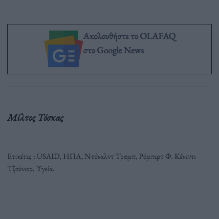
Ακολουθήστε το OLAFAQ
στο Google News
Μίλτος Τόσκας
Ετικέτες :
USAID
,
ΗΠΑ
,
Ντόναλντ Τραμπ
,
Ρόμπερτ Φ. Κένεντι
Τζούνιορ
,
Υγεία
.