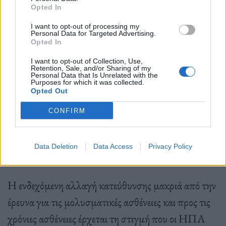
παρακολουθεί και να ανταποκρίνεται σε
Opted In
ξεσπάσματα μολυσματικών ασθενειών. «
Έχουν την
I want to opt-out of processing my
Personal Data for Targeted Advertising.
αντίληψη ότι η ιολογική έρευνα είναι εγγενώς
Opted In
επικίνδυνη και δεν έχει σχεδόν κανένα όφελος
», λέει
I want to opt-out of Collection, Use,
η
Άντζελα Ράσμουσεν
, ιολόγος στο Οργανισμό
Retention, Sale, and/or Sharing of my
Personal Data that Is Unrelated with the
Purposes for which it was collected.
Εμβολίων και Μολυσματικών Ασθενειών του
Opted Out
Πανεπιστημίου της Σασκάτσουαν.
CONFIRM
Data Deletion
Data Access
Privacy Policy
Οι συνέπειες
Η ενδεχόμενη αλλαγή κατεύθυνσης μακριά από την
έρευνα για τις μολυσματικές ασθένειες και προς τις
χρόνιες ασθένειες έρχεται τη στιγμή που οι ΗΠΑ