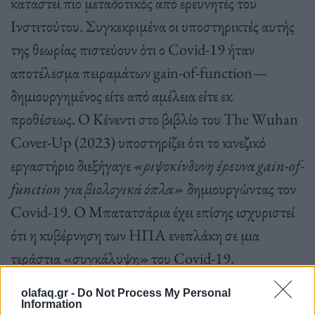
καταστεί πιο μεταδοτικός από ερευνητές του
Ινστιτούτου. Συγκεκριμένα οι υποστηρικτές αυτής
της θεωρίας πιστεύουν ότι ο Covid-19 ήταν
αποτέλεσμα πειραμάτων gain-of-function—
δημιουργημένος είτε από αμέλεια είτε εκ
προθέσεως. Ο Κένεντι στο βιβλίο του The
Wuhan
Cover-Up (2023) υποστηρίζει ότι το κινεζικό
εργαστήριο διεξήγαγε
«ριψοκίνδυνη έρευνα
gain-of-
function για βιολογικά όπλα»
δημιουργώντας τον
Covid-19. Ο Μπατατσάρια έχει επίσης ισχυριστεί
ότι η κυβέρνηση των ΗΠΑ ενεπλάκη σε μια
τεράστια «συγκάλυψη» του Covid-19.
olafaq.gr -
Do Not Process My Personal
Information