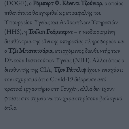
(DOGE), ο
Ρόμπερτ Φ. Κένεντι Τζούνιορ
, ο οποίος
πιθανότατα θα εγκριθεί ως επικεφαλής του
Υπουργείου Υγείας και Ανθρωπίνων Υπηρεσιών
(HHS), η
Τούλσι Γκάμπαρντ
– η νεοδιορισμένη
διευθύντρια της εθνικής υπηρεσίας πληροφοριών και
ο
Τζέι Μπατατσάρια
, επερχόμενος διευθυντής των
Εθνικών Ινστιτούτων Υγείας (NIH). Άλλοι όπως ο
διευθυντής της CIA,
Τζον Ράτκλιφ
έχουν ενισχύσει
τον ισχυρισμό ότι ο Covid-19 διέρρευσε από
κρατικό εργαστήριο στη Γουχάν, αλλά δεν έχουν
φτάσει στο σημείο να τον χαρακτηρίσουν βιολογικό
όπλο.