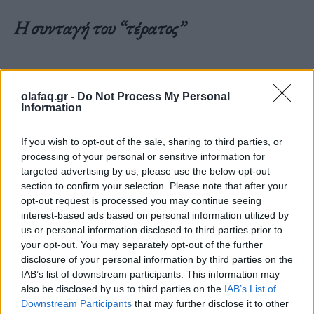
Η συνταγή του “τέρατος”
Η Ελλάδα είναι μία χώρα που δεν έχει ξαναζήσει
olafaq.gr -
Do Not Process My Personal
τέτοια εγκλήματα. Είχαμε βέβαια στα 90s μια
Information
έξαρση από ειδεχθή εγκλήματα άνευ προηγουμένου
If you wish to opt-out of the sale, sharing to third parties, or
(π.χ.: σατανιστές Παλλήνης, η φόνισσα με τα
processing of your personal or sensitive information for
targeted advertising by us, please use the below opt-out
τηγανόψωμα κ.α.) που έδωσαν τροφή στα κανάλια
section to confirm your selection. Please note that after your
για πολύωρα ρεπορτάζ και στον Πάνο
opt-out request is processed you may continue seeing
interest-based ads based on personal information utilized by
Κοκκινόπουλο υλικό για επεισόδια “10ης
us or personal information disclosed to third parties prior to
Εντολής”, αλλά τέτοια “φρίκη” και ειδικά τόσους
your opt-out. You may separately opt-out of the further
disclosure of your personal information by third parties on the
μήνες φρίκης live δεν είχαμε ξαναδεί. Κάθε “τέρας”
IAB’s list of downstream participants. This information may
also be disclosed by us to third parties on the
IAB’s List of
ωστόσο, που διαπράττει τόσο ειδεχθή εγκλήματα,
Downstream Participants
that may further disclose it to other