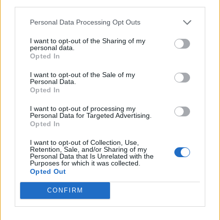
μία κοινωνία ανθρώπων το έχει έφτιαξε. Η μυθική
third parties.
Φραγκογιαννού του Αλέξανδρου Παπαδιαμάντη
Personal Data Processing Opt Outs
(
Η Φόνισσα
, 1903) κατασκευάστηκε από μία
I want to opt-out of the Sharing of my
personal data.
πατριαρχική κοινωνία όπου η γυναίκα ήταν ή
Opted In
βάρος ή εργαλείο και σκότωνε μωρά κορίτσια για
I want to opt-out of the Sale of my
να τα “σώσει”. Η Ρούλα Πισπιρίγκου, μεγάλωσε
Personal Data.
Opted In
με την πεποίθηση ότι η αρχή και το τέλος της είναι
I want to opt-out of processing my
ο άντρας της και τελικά τον έβαλε πάνω και από τα
Personal Data for Targeted Advertising.
Opted In
παιδιά της. Ο διαβόητος Gacy, o κλόουν-serial
I want to opt-out of Collection, Use,
killer της Αμερικής, διαστρέβλωσε την ύπαρξη του
Retention, Sale, and/or Sharing of my
Personal Data that Is Unrelated with the
για να γίνει αποδεκτός καθώς η σεξουαλικότητα του
Purposes for which it was collected.
Opted Out
δεν θα μπορούσε ποτέ να ήταν δεκτή στην
CONFIRM
καθωσπρέπει Αμερική του ’50. Ο “Δράκος”
Παπαχρόνης οδηγήθηκε στο έγκλημα λόγω της