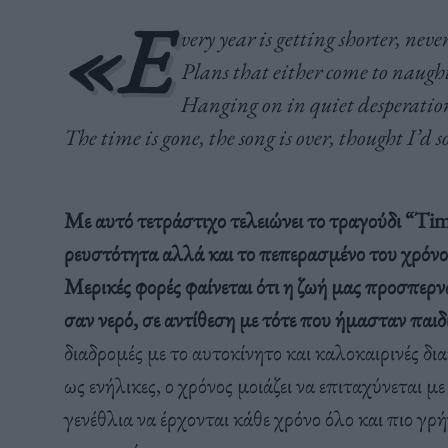
«E
very year is getting shorter, neve
Plans that either come to naught 
Hanging on in quiet desperation
The time is gone, the song is over, thought I’d
Με αυτό τετράστιχο τελειώνει το τραγούδι “Ti
ρευστότητα αλλά και το πεπερασμένο του χρόνου
Μερικές φορές φαίνεται ότι η ζωή μας προσπερν
σαν νερό, σε αντίθεση με τότε που ήμασταν παιδ
διαδρομές με το αυτοκίνητο και καλοκαιρινές δι
ως ενήλικες, ο χρόνος μοιάζει να επιταχύνεται 
γενέθλια να έρχονται κάθε χρόνο όλο και πιο γρ