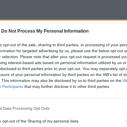
-
Do Not Process My Personal Information
καθώς
η εμπειρία του χρόνου είναι ευέλικτη
. Σε
αι και σε ορισμένες άλλες επιβραδύνεται.
to opt-out of the sale, sharing to third parties, or processing of your per
formation for targeted advertising by us, please use the below opt-out s
 καταστάσεις συνείδησης (όπως για παράδειγμα
r selection. Please note that after your opt-out request is processed y
λικών ναρκωτικών, οι τραυματικές καταστάσεις ή
eing interest-based ads based on personal information utilized by us or
disclosed to third parties prior to your opt-out. You may separately opt-
ς οποίες ο χρόνος φαίνεται να επιβραδύνεται σε
losure of your personal information by third parties on the IAB’s list of
. This information may also be disclosed by us to third parties on the
IA
Participants
that may further disclose it to other third parties.
γασίες που κρύβονται πίσω από τις διαφορετικές
l Data Processing Opt Outs
ρέσουμε να επιβραδύνουμε λίγο τα πράγματα.
o opt-out of the Sharing of my personal data.