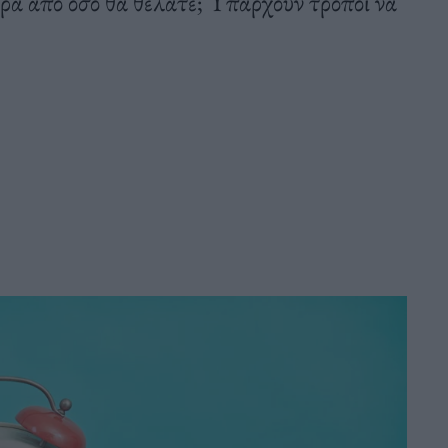
ορα από όσο θα θέλατε; Υπάρχουν τρόποι να