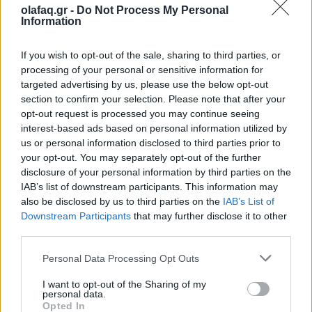
Η τεχνητή νοημοσύνη θα παίξει, τέλος, καθοριστικό
olafaq.gr -
Do Not Process My Personal
Information
ρόλο στην αυτόνομη οδήγηση, καθώς θα επιλέγει η
ίδια τον τρόπο οδήγησης, χωρίς να δαπανά άδικα
If you wish to opt-out of the sale, sharing to third parties, or
processing of your personal or sensitive information for
χρόνο. Αν και σήμερα υπάρχει συζήτηση και
targeted advertising by us, please use the below opt-out
επιφυλακτικότητα για την ασφάλεια κίνησης
section to confirm your selection. Please note that after your
opt-out request is processed you may continue seeing
αυτοκινήτων με συστήματα τεχνητής νοημοσύνης,
interest-based ads based on personal information utilized by
σύντομα η χρήση της θα συμβάλλει στην οδήγηση
us or personal information disclosed to third parties prior to
your opt-out. You may separately opt-out of the further
ώστε αυτή να γίνει ασφαλής, με τα τροχαία
disclosure of your personal information by third parties on the
ατυχήματα να μειώνονται σημαντικά.
IAB’s list of downstream participants. This information may
also be disclosed by us to third parties on the
IAB’s List of
Downstream Participants
that may further disclose it to other
third parties.
Personal Data Processing Opt Outs
Πηγή: ΑΠΕ
I want to opt-out of the Sharing of my
personal data.
Opted In