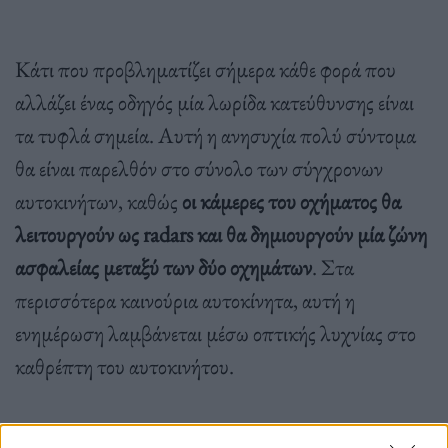
Κάτι που προβληματίζει σήμερα κάθε φορά που
αλλάζει ένας οδηγός μία λωρίδα κατεύθυνσης είναι
τα τυφλά σημεία. Αυτή η ανησυχία πολύ σύντομα
θα είναι παρελθόν στο σύνολο των σύγχρονων
αυτοκινήτων, καθώς
οι κάμερες του οχήματος θα
λειτουργούν ως radars και θα δημιουργούν μία ζώνη
ασφαλείας μεταξύ των δύο οχημάτων
. Στα
περισσότερα καινούρια αυτοκίνητα, αυτή η
ενημέρωση λαμβάνεται μέσω οπτικής λυχνίας στο
καθρέπτη του αυτοκινήτου.