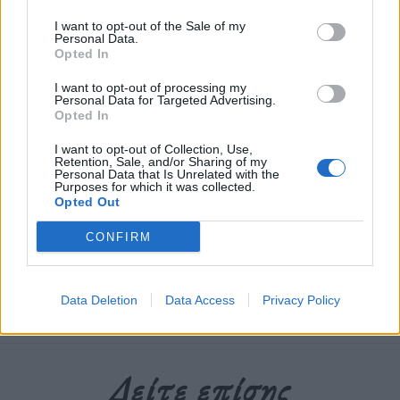
Ακολουθήστε το OLAFAQ
I want to opt-out of the Sale of my
Personal Data.
στο Google News
Opted In
I want to opt-out of processing my
Personal Data for Targeted Advertising.
Opted In
I want to opt-out of Collection, Use,
Retention, Sale, and/or Sharing of my
Newsroom
Personal Data that Is Unrelated with the
Purposes for which it was collected.
Opted Out
CONFIRM
Ετικέτες :
Αυτοκίνητο
,
Οδική Ασφάλεια
,
Τεχνητή Νοημοσύνη
,
Τροχαία
Ατυχήματα
.
Data Deletion
Data Access
Privacy Policy
Δείτε επίσης