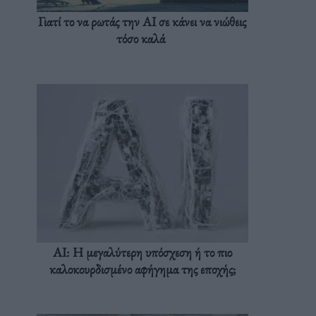
Γιατί το να ρωτάς την AI σε κάνει να νιώθεις
τόσο καλά
AI: Η μεγαλύτερη υπόσχεση ή το πιο
καλοκουρδισμένο αφήγημα της εποχής;