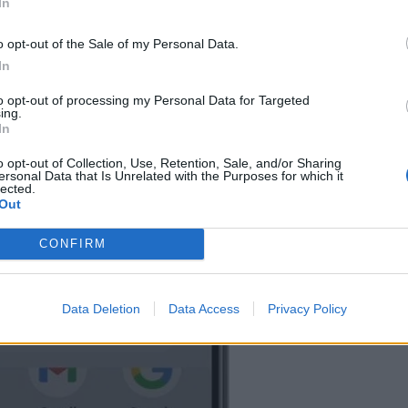
In
o opt-out of the Sale of my Personal Data.
υση κλοπής (Theft detection)
. Ουσιαστικά, η
In
νός γυροσκοπίου και ενός επιταχυνσιόμετρου, ότι
to opt-out of processing my Personal Data for Targeted
ing.
ιαστικά κλειδώνει τα δεδομένα ώστε να μην μπορεί
In
Αυτό μπορεί να βοηθήσει στην αύξηση των
o opt-out of Collection, Use, Retention, Sale, and/or Sharing
ersonal Data that Is Unrelated with the Purposes for which it
lected.
Out
CONFIRM
Data Deletion
Data Access
Privacy Policy