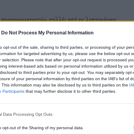
ο προγραμματιστών, πολλές από τις λεπτομέρειες
νται στο API του OS και αλλαγές που αφορούν
-
Do Not Process My Personal Information
άρχουν και πράγματα που αφορούν τους
απλούς
μόσια beta έκδοση του Android 15.
to opt-out of the sale, sharing to third parties, or processing of your per
formation for targeted advertising by us, please use the below opt-out s
r selection. Please note that after your opt-out request is processed y
eing interest-based ads based on personal information utilized by us or
λειτουργία που σας επιτρέπει να δημιουργήσετε ένα
disclosed to third parties prior to your opt-out. You may separately opt-
losure of your personal information by third parties on the IAB’s list of
διατηρείτε ευαίσθητες εφαρμογές κάτω από ένα
. This information may also be disclosed by us to third parties on the
IA
Participants
that may further disclose it to other third parties.
χρησιμοποιεί ένα ξεχωριστό προφίλ χρήστη από το
e Space είναι κλειδωμένο, οι εφαρμογές Android
l Data Processing Opt Outs
o opt-out of the Sharing of my personal data.