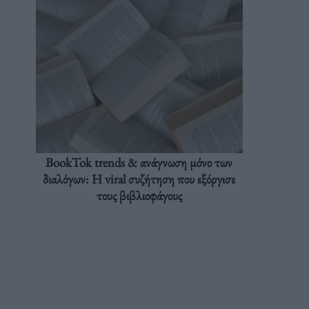
BookTok trends & ανάγνωση μόνο των
διαλόγων: Η viral συζήτηση που εξόργισε
τους βιβλιοφάγους