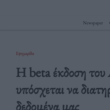
Μετάβαση
στο
περιεχόμενο
Newspaper
Εφημερίδα
Η beta έκδοση του
υπόσχεται να διατη
δεδομένα μας