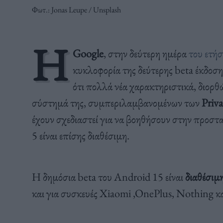
Φωτ.: Jonas Leupe / Unsplash
Η
Google
, στην δεύτερη ημέρα
του ετήσ
κυκλοφορία της δεύτερης beta έκδοσ
ότι πολλά νέα χαρακτηριστικά, διορθώ
σύστημά της, συμπεριλαμβανομένων των
Priva
έχουν σχεδιαστεί για να βοηθήσουν στην προστ
5 είναι επίσης διαθέσιμη.
Η δημόσια beta του Android 15 είναι
διαθέσιμ
και για συσκευές Xiaomi ,OnePlus, Nothing κα