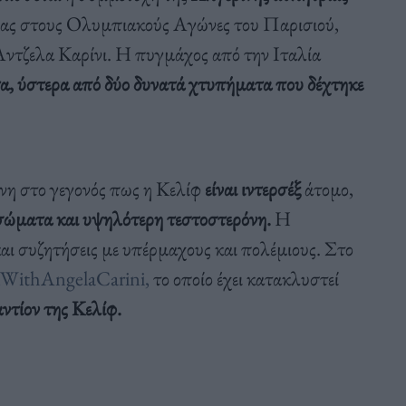
ας στους Ολυμπιακούς Αγώνες του Παρισιού,
Άντζελα Καρίνι. Η πυγμάχος από την Ιταλία
τα, ύστερα από δύο δυνατά χτυπήματα που δέχτηκε
ενη στο γεγονός πως η Κελίφ
είναι ιντερσέξ
άτομο,
μοσώματα και υψηλότερη τεστοστερόνη.
Η
αι συζητήσεις με υπέρμαχους και πολέμιους. Στο
dWithAngelaCarini,
το οποίο έχει κατακλυστεί
ντίον της Κελίφ.