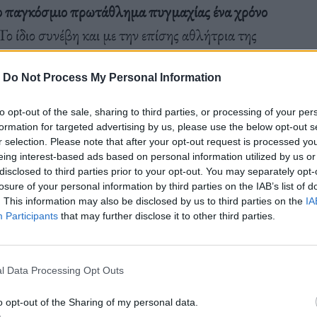
ο παγκόσμιο πρωτάθλημα πυγμαχίας ένα χρόνο
 Το ίδιο συνέβη και με την επίσης αθλήτρια της
 οποία έχασε το χάλκινο
μετάλλιό της στο περσινό
πως είχε
υψηλά επίπεδα τεστοστερόνη
ς και ανδρικά
-
Do Not Process My Personal Information
to opt-out of the sale, sharing to third parties, or processing of your per
formation for targeted advertising by us, please use the below opt-out s
r selection. Please note that after your opt-out request is processed y
eing interest-based ads based on personal information utilized by us or
γώνων έκρινε πως οι δυο αθλήτριες πληρούν τα
disclosed to third parties prior to your opt-out. You may separately opt-
δύο να αγωνιστούν κανονικ
ά. Μάλιστα η ΔΟΕ
losure of your personal information by third parties on the IAB’s list of
. This information may also be disclosed by us to third parties on the
IA
α χρόνια βάσει κανονισμών στα διεθνή τουρνουά και
Participants
that may further disclose it to other third parties.
 ξαφνικής και αυθαίρετης απόφασης της IBA».
ος IBA το 2023, αποκλείστηκαν ξαφνικά χωρίς
l Data Processing Opt Outs
o opt-out of the Sharing of my personal data.