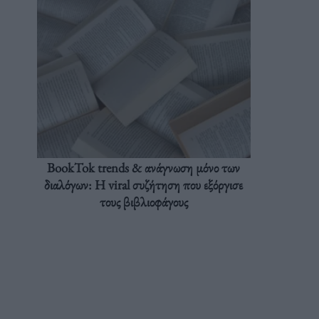
BookTok trends & ανάγνωση μόνο των
διαλόγων: Η viral συζήτηση που εξόργισε
τους βιβλιοφάγους