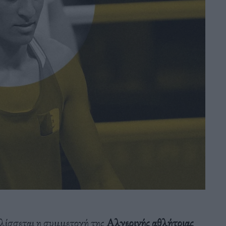
λίσσεται η συμμετοχή της
Αλγερινής αθλήτριας