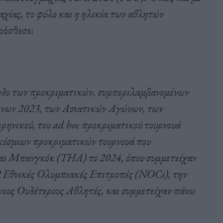
χίας, το φύλο και η ηλικία των αθλητών
πρόσθεσε:
ρίοδο των προκριματικών, συμπεριλαμβανομένων
νων 2023, των Ασιατικών Αγώνων, των
νικού, του ad hoc προκριματικού τουρνουά
κόσμιων προκριματικών τουρνουά που
και Μπανγκόκ (THA) το 2024, όπου συμμετείχαν
72 Εθνικές Ολυμπιακές Επιτροπές (NOCs), την
ς Ουδέτερους Αθλητές, και συμμετείχαν πάνω