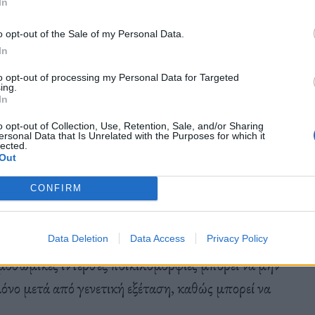
In
o opt-out of the Sale of my Personal Data.
In
δρες, αλλά ούτε και τρανσέξουαλ.
Διαθέτουν εκ
to opt-out of processing my Personal Data for Targeted
υν στους τυπικούς ορισμούς των αρσενικών ή
ing.
In
να είν
αι ανατομικές (εσωτερικές ή εξωτερικές),
o opt-out of Collection, Use, Retention, Sale, and/or Sharing
ιαφυλικά άτομα αποκαλούνταν
ερμαφρόδιτα,
όρος
ersonal Data that Is Unrelated with the Purposes for which it
lected.
ριβ
ής, ιστορικά προσβλητικός και κοινωνικά
Out
CONFIRM
ικά είναι
ορατά στη γέννηση ενώ άλλοτε δεν
Data Deletion
Data Access
Privacy Policy
οσωμικές ίντερσεξ ποικιλομορφίες μπορεί να μην
όνο μετά από γενετική εξέταση, καθώς μπορεί να