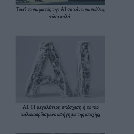
Γιατί το να ρωτάς την AI σε κάνει να νιώθεις
τόσο καλά
AI: Η μεγαλύτερη υπόσχεση ή το πιο
καλοκουρδισμένο αφήγημα της εποχής;