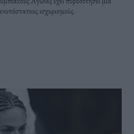
μπιακούς Αγώνες έχει πυροδοτήσει μια
ανυπόστατους ισχυρισμούς.