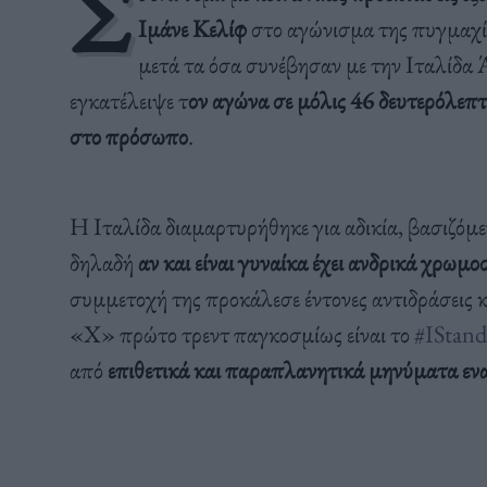
Σ
Ιμάνε Κελίφ
στο αγώνισμα της πυγμαχί
μετά τα όσα συνέβησαν με την Ιταλίδα 
εγκατέλειψε τ
ον αγώνα σε μόλις 46 δευτερόλεπ
στο πρόσωπο
.
Η Ιταλίδα διαμαρτυρήθηκε για αδικία, βασιζόμ
δηλαδή
αν και είναι γυναίκα έχει ανδρικά χρω
συμμετοχή της προκάλεσε έντονες αντιδράσεις κ
«Χ» πρώτο τρεντ παγκοσμίως είναι το
#IStan
από
επιθετικά και παραπλανητικά μηνύματα ενα