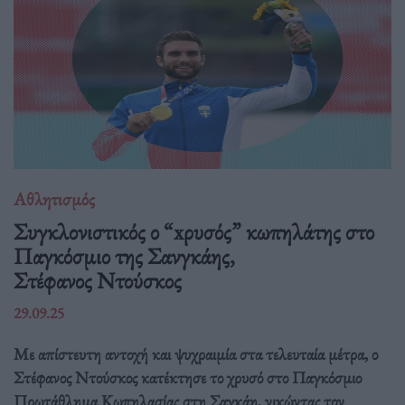
Αθλητισμός
Συγκλονιστικός ο “xρυσός” κωπηλάτης στο
Παγκόσμιο της Σανγκάης,
Στέφανος Ντούσκος
29.09.25
Με απίστευτη αντοχή και ψυχραιμία στα τελευταία μέτρα, ο
Στέφανος Ντούσκος κατέκτησε το χρυσό στο Παγκόσμιο
Πρωτάθλημα Κωπηλασίας στη Σαγκάη, νικώντας τον