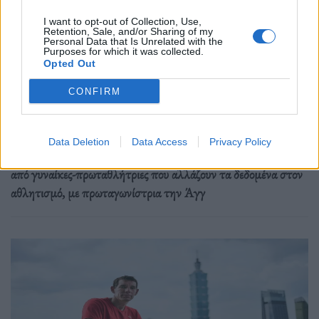
I want to opt-out of Collection, Use,
Retention, Sale, and/or Sharing of my
Personal Data that Is Unrelated with the
Αθλητισμός
Purposes for which it was collected.
Opted Out
Η νέα Barbie παίζει δυνατά στα σπορ
CONFIRM
07.10.25
Η Barbie αφήνει τα τακούνια και πιάνει τη μπάλα του
Data Deletion
Data Access
Privacy Policy
ράγκμπι. Η Mattel παρουσίασε νέες κούκλες εμπνευσμένες
από γυναίκες-πρωταθλήτριες που αλλάζουν τα δεδομένα στον
αθλητισμό, με πρωταγωνίστρια την Άγγ