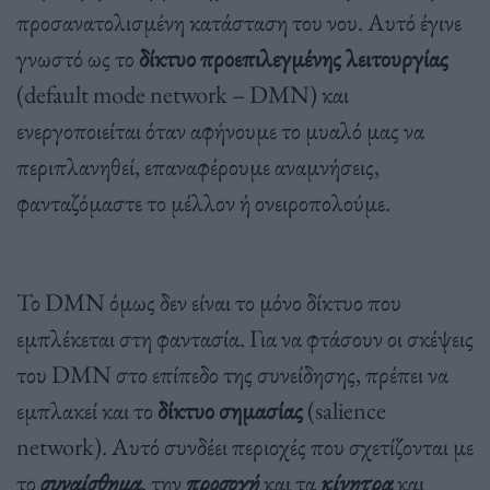
προσανατολισμένη κατάσταση του νου. Αυτό έγινε
γνωστό ως το
δίκτυο προεπιλεγμένης λειτουργίας
(default mode network – DMN) και
ενεργοποιείται όταν αφήνουμε το μυαλό μας να
περιπλανηθεί, επαναφέρουμε αναμνήσεις,
φανταζόμαστε το μέλλον ή ονειροπολούμε.
Το DMN όμως δεν είναι το μόνο δίκτυο που
εμπλέκεται στη φαντασία. Για να φτάσουν οι σκέψεις
του DMN στο επίπεδο της συνείδησης, πρέπει να
εμπλακεί και το
δίκτυο σημασίας
(salience
network). Αυτό συνδέει περιοχές που σχετίζονται με
το
συναίσθημα
, την
προσοχή
και τα
κίνητρα
και