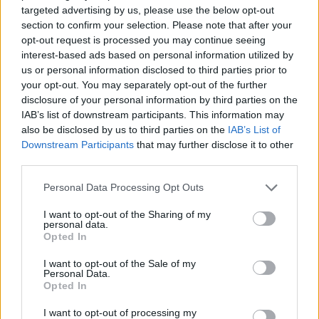
συνδέει τις μετωπιαίες περιοχές του εγκεφάλου με
targeted advertising by us, please use the below opt-out
section to confirm your selection. Please note that after your
τις οπίσθιες του βρεγματικού φλοιού, που βοηθούν
opt-out request is processed you may continue seeing
interest-based ads based on personal information utilized by
στη διατήρηση της προσοχής ώστε να μπορούμε να
us or personal information disclosed to third parties prior to
κρατάμε έναν στόχο κατά νου ενώ επεξεργαζόμαστε
your opt-out. You may separately opt-out of the further
disclosure of your personal information by third parties on the
πιθανές λύσεις.
IAB’s list of downstream participants. This information may
also be disclosed by us to third parties on the
IAB’s List of
Downstream Participants
that may further disclose it to other
third parties.
Personal Data Processing Opt Outs
Μελέτες απεικόνισης του εγκεφάλου από την ίδια τη
I want to opt-out of the Sharing of my
personal data.
Χρυσικού και άλλους επιστήμονες δείχνουν ότι τα
Opted In
άτομα που έχουν υψηλότερες επιδόσεις σε
τεστ
I want to opt-out of the Sale of my
δημιουργικότητας
εμφανίζουν πιο ισχυρές συνδέσεις
Personal Data.
Opted In
μεταξύ και των τριών βασικών δικτύων της
I want to opt-out of processing my