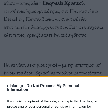
πίτσα – όπως λέει η
Ευαγγελία Χρυσικού
,
ερευνήτρια δημιουργικότητας στο Πανεπιστήμιο
Drexel της Πενσυλβάνια, «
η φαντασία δεν
ισοδυναμεί με δημιουργικότητα
». Για να επιτύχουμε
κάτι τέτοιο, χρειαζόμαστε ένα ακόμη δίκτυο.
Για να γίνουμε δημιουργικοί – με την επιστημονική
έννοια του όρου, δηλαδή να παράγουμε πρωτότυπες
ιδέες που εξυπηρετούν κάποιον σκοπό στον
olafaq.gr -
Do Not Process My Personal
πραγματικό κόσμο – ο εγκέφαλος πρέπει να
Information
επιστρατεύσει το
δίκτυο κεντρικής εκτελεστικής
If you wish to opt-out of the sale, sharing to third parties, or
λειτουργίας
(central executive network). Αυτό
processing of your personal or sensitive information for