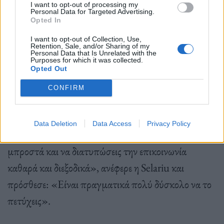
I want to opt-out of processing my
κάποιον εξ αυτών. Ακόμη και η επικοινωνία με το
Personal Data for Targeted Advertising.
Opted In
επίγειο έλεγχο γινόταν με δυσκολία. Κάθε μήνυμα,
I want to opt-out of Collection, Use,
εισερχόμενο ή εξερχόμενο, καθυστερούσε περίπου
Retention, Sale, and/or Sharing of my
Personal Data that Is Unrelated with the
22 λεπτά, όπως δηλαδή θα συνέβαινε σε ένα ταξίδι
Purposes for which it was collected.
Opted Out
στο διάστημα.
CONFIRM
«Το να πρέπει να διεξάγεις μια συνομιλία για 45
Data Deletion
Data Access
Privacy Policy
λεπτά σημαίνει ότι πρέπει πραγματικά να σκεφτείς
μπροστά και να διατυπώσεις την επικοινωνία
καθαρά και διεξοδικά», ανέφερε η Selariu και
πρόσθεσε: «Είναι πραγματικά πολύ δύσκολο να το
πετύχεις».