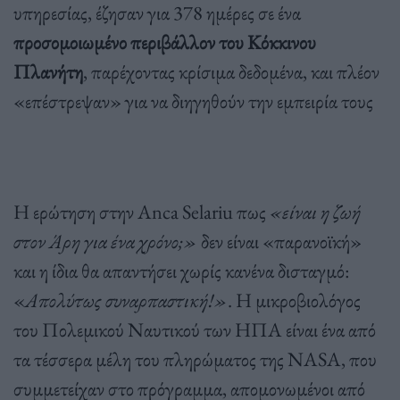
υπηρεσίας, έζησαν για 378 ημέρες σε ένα
προσομοιωμένο περιβάλλον του Κόκκινου
Πλανήτη
, παρέχοντας κρίσιμα δεδομένα, και πλέον
«επέστρεψαν» για να διηγηθούν την εμπειρία τους
Η ερώτηση στην Anca Selariu πως
«είναι η ζωή
στον Άρη για ένα χρόνο;»
δεν είναι «παρανοϊκή»
και η ίδια θα απαντήσει χωρίς κανένα δισταγμό:
«
Απολύτως συναρπαστική!»
. Η μικροβιολόγος
του Πολεμικού Ναυτικού των ΗΠΑ είναι ένα από
τα τέσσερα μέλη του πληρώματος της NASA, που
συμμετείχαν στο πρόγραμμα, απομονωμένοι από