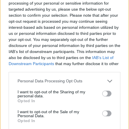
processing of your personal or sensitive information for
targeted advertising by us, please use the below opt-out
section to confirm your selection. Please note that after your
opt-out request is processed you may continue seeing
interest-based ads based on personal information utilized by
us or personal information disclosed to third parties prior to
your opt-out. You may separately opt-out of the further
disclosure of your personal information by third parties on the
IAB’s list of downstream participants. This information may
also be disclosed by us to third parties on the
IAB’s List of
Downstream Participants
that may further disclose it to other
third parties.
Επιπλέον, οι υπεύθυνοι του προγράμματος
Personal Data Processing Opt Outs
δοκίμαζαν τακτικά το πλήρωμα και τις αντιδράσεις
I want to opt-out of the Sharing of my
του σε προσομοιωμένες καταστάσεις έκτακτης
personal data.
Opted In
ανάγκης και στρεσογόνους παράγοντες, όπως τον
I want to opt-out of the Sale of my
έντονο φόρτο εργασίας, μια αστοχία εξοπλισμού,
Personal Data.
Opted In
περιορισμένους πόρους ή την απρόσμενη απώλεια