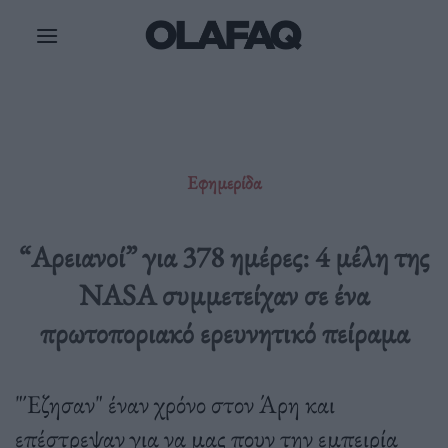
Μετάβαση
στο
περιεχόμενο
Εφημερίδα
“Αρειανοί” για 378 ημέρες: 4 μέλη της
NASA συμμετείχαν σε ένα
πρωτοποριακό ερευνητικό πείραμα
"Έζησαν" έναν χρόνο στον Άρη και
επέστρεψαν για να μας πουν την εμπειρία