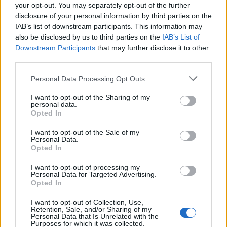
your opt-out. You may separately opt-out of the further
τις προηγούμενες 30 ημέρες.
disclosure of your personal information by third parties on the
IAB’s list of downstream participants. This information may
also be disclosed by us to third parties on the
IAB’s List of
Downstream Participants
that may further disclose it to other
Εξάλλου περίπου ένας έφηβος στους 10 (το 9%) έχει
third parties.
μεθύσει πολύ στη διάρκεια της ζωής του. Περίπου
Personal Data Processing Opt Outs
το 5% είχε μεθύσει ήδη από την ηλικία των 13 ετών
I want to opt-out of the Sharing of my
όπως και το 20% των 15χρονων.
personal data.
Opted In
I want to opt-out of the Sale of my
Personal Data.
«Αυτό καταδεικνύει μια τάση κλιμάκωσης στην
Opted In
υπερβολική κατανάλωση αλκοόλ μεταξύ των
I want to opt-out of processing my
Personal Data for Targeted Advertising.
νέων», κατήγγειλε ο ΠΟΥ Ευρώπης.
Opted In
I want to opt-out of Collection, Use,
Retention, Sale, and/or Sharing of my
Personal Data that Is Unrelated with the
«Τα αποτελέσματα αυτά υπογραμμίζουν σε ποιο
Purposes for which it was collected.