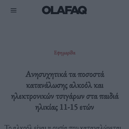
Μετάβαση
στο
περιεχόμενο
Εφημερίδα
Ανησυχητικά τα ποσοστά
κατανάλωσης αλκοόλ και
ηλεκτρονικών τσιγάρων στα παιδιά
ηλικίας 11-15 ετών
Το αλκοόλ είναι η ουσία που καταναλώνεται