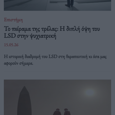
Επιστήμη
Το πείραμα της τρέλας: Η διπλή όψη του
LSD στην ψυχιατρική
15.05.26
Η ιστορική διαδρομή του LSD στη θεραπευτική κι όσα μας
αφορούν σήμερα.