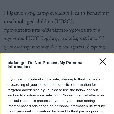
Η έρευνα αυτή, με την ονομασία Health Behaviour
in school-aged children (HBSC),
πραγματοποιείται κάθε τέσσερα χρόνια υπό την
αιγίδα του ΠΟΥ Ευρώπης, ο οποίος καλύπτει 53
χώρες ως την κεντρική Ασία, και εξετάζει διάφορες
πτυχές της υγείας των μαθητών 11, 13 και 15 ετών.
olafaq.gr -
Do Not Process My Personal
Information
If you wish to opt-out of the sale, sharing to third parties, or
Το αλκοόλ είναι η ουσία που καταναλώνεται πιο
processing of your personal or sensitive information for
targeted advertising by us, please use the below opt-out
συχνά από τους εφήβους, με το 57% των νέων 15
section to confirm your selection. Please note that after your
opt-out request is processed you may continue seeing
ετών να έχουν πιει τουλάχιστον μία φορά και σχεδόν
interest-based ads based on personal information utilized by
τέσσερις στους δέκα να έχουν καταναλώσει αλκοόλ
us or personal information disclosed to third parties prior to