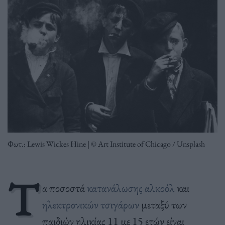
Φωτ.: Lewis Wickes Hine | © Art Institute of Chicago / Unsplash
Τ
α ποσοστά
κατανάλωσης αλκοόλ
και
ηλεκτρονικών τσιγάρων
μεταξύ των
παιδιών ηλικίας 11 με 15 ετών είναι