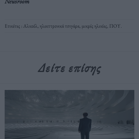
Newsroom
Ετικέτες :
Αλκοόλ
,
ηλεκττρονικά τσιγάρα
,
μικρές ηλικίες
,
ΠΟΥ
.
Δείτε επίσης