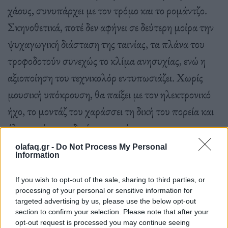
χάους, συνυπάρχει με τον τρόμο και το ρομάντζο.
Σκηνοθετικά, ποτέ δεν αφήνει σε δεύτερη μοίρα την
ψυχαγωγική διάσταση της ταινίας, τα πλάνα του
τροφοδοτούν συνεχώς το κλίμα ανησυχίας, ενώ η
αξιοποίηση του τεχνικολόρ εντυπωσιάζει. Χωρίς
μουσική υπόκρουση, θα παίξει με τον ηλεκτρονικό
ήχο, το μοντάζ του χαράσσει τη δική του πορεία και
όλα με μία μοναδική ισορροπία.
olafaq.gr -
Do Not Process My Personal
Information
If you wish to opt-out of the sale, sharing to third parties, or
processing of your personal or sensitive information for
Ο συμπαθέστατος Ροντ Τέιλορ και η έξοχη Τζέσικα
targeted advertising by us, please use the below opt-out
section to confirm your selection. Please note that after your
Τάντι, στους ρόλους γιου και μητέρας, πλαισιώνουν
opt-out request is processed you may continue seeing