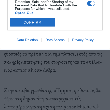
Retention, Sale, and/or Sharing of my
Personal Data that Is Unrelated with the
Purposes for which it was collected.
Opted Out
CONFIRM
Η εμμονή του Hitchcock για τις ξανθές
πρωταγωνίστριές του ήταν αδιαμφισβήτητη. Όμως,
Data Deletion
Data Access
Privacy Policy
με την Χέντρεν τα πράγματα ξέφυγαν, η νεαρή
ηθοποιός θα πρέπει να αντιμετώπισε, εκτός από τις
σκληρές απαιτήσεις του σκηνοθέτη και τα «θέλω»
ενός «στερημένου» άνδρα.
Στην αυτοβιογραφία της «Tippi», η ηθοποιός θα
φέρει στη δημοσιότητα ανατριχιαστικές
λεπτομέρειες για τη σχέση της με τον Hitchcock.