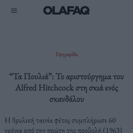
Μετάβαση
στο
περιεχόμενο
Εφημερίδα
“Τα Πουλιά”: Το αριστούργημα του
Alfred Hitchcock στη σκιά ενός
σκανδάλου
Η θρυλική ταινία φέτος συμπλήρωσε 60
χρόνια από την πρώτη της προβολή (1963)