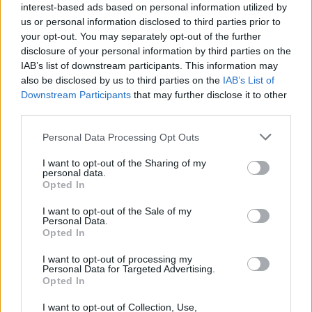
την αδιαμφισβήτητη πρωταγωνίστρια Tippi
interest-based ads based on personal information utilized by
us or personal information disclosed to third parties prior to
Hedren, η οποία ήταν και ο κύριος λόγος που
your opt-out. You may separately opt-out of the further
ενεργοποίησε τον Hitchcock, για να προχωρήσει το
disclosure of your personal information by third parties on the
IAB’s list of downstream participants. This information may
σχέδιο των «Πουλιών»
also be disclosed by us to third parties on the
IAB’s List of
Downstream Participants
that may further disclose it to other
third parties.
…Και το σκάνδαλο
Personal Data Processing Opt Outs
Η Tippi Hedren, μητέρα της, επίσης, διάσημης
I want to opt-out of the Sharing of my
ηθοποιού Μέλανι Γκρίφιθ, όταν την ανακάλυψε ο
personal data.
Opted In
Hitchcock ήταν ένα μοντέλο διαφημίσεων, χωρίς
I want to opt-out of the Sale of my
κινηματογραφική εμπειρία. Τον εντυπωσίασε και
Personal Data.
Opted In
ενθουσιασμένος για την ανακάλυψή του, θα της
κάνει κλειστό συμβόλαιο αποκλειστικής
I want to opt-out of processing my
Personal Data for Targeted Advertising.
Opted In
συνεργασίας, αναλαμβάνοντας απέναντί της τον
ρόλο του Πυγμαλίωνα αλλά και του Σατράπη.
I want to opt-out of Collection, Use,