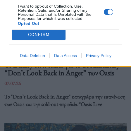
I want to opt-out of Collection, Use,
Retention, Sale, and/or Sharing of my
Personal Data that Is Unrelated with the
Purposes for which it was collected.
Opted Out
CONFIRM
Τέχνη
Data Deletion
Data Access
Privacy Policy
Το Disney δίνει teaser για το documentary
“Don’t Look Back in Anger” των Oasis
07.07.26
Το "Don’t Look Back in Anger" καταγράφει την επανένωση
των Oasis και την sold-out περιοδεία “Oasis Live