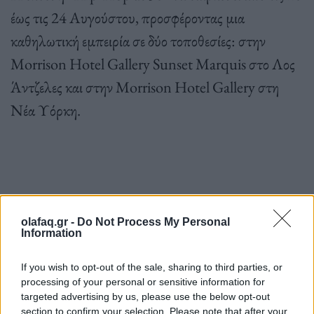
έως τις 24 Αυγούστου, προσφέροντας μια
καθηλωτική εμπειρία σε δύο τοποθεσίες: στην
Morrison Hotel Gallery Sunset Marquis στο Λος
Άντζελες και στην Morrison Hotel Gallery στη
Νέα Υόρκη.
Πηγή: Hypebae
olafaq.gr -
Do Not Process My Personal
Information
Ακολουθήστε το OLAFAQ
If you wish to opt-out of the sale, sharing to third parties, or
στο Google News
processing of your personal or sensitive information for
targeted advertising by us, please use the below opt-out
section to confirm your selection. Please note that after your