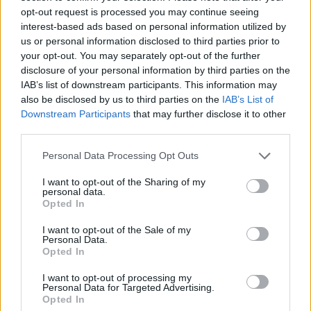
opt-out request is processed you may continue seeing
interest-based ads based on personal information utilized by
us or personal information disclosed to third parties prior to
your opt-out. You may separately opt-out of the further
Newsroom
disclosure of your personal information by third parties on the
IAB’s list of downstream participants. This information may
also be disclosed by us to third parties on the
IAB’s List of
Downstream Participants
that may further disclose it to other
Ετικέτες :
hip hop
,
Morrison Hotel Gallery
,
Queen Latifah
,
αφιέρωμα
third parties.
χιπ χοπ
,
Μπρόνξ
,
Νέα Υόρκη
,
χιπ χοπ
.
Personal Data Processing Opt Outs
I want to opt-out of the Sharing of my
personal data.
Opted In
Δείτε επίσης
I want to opt-out of the Sale of my
Personal Data.
Opted In
I want to opt-out of processing my
Personal Data for Targeted Advertising.
Opted In