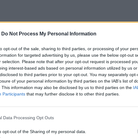
αθμούς, θα έχει πολύ αέρα κλπ, οπότε
-
Do Not Process My Personal Information
ο εκδήλωσης φωτιάς. Με την ιδέα μας μπορεί να
to opt-out of the sale, sharing to third parties, or processing of your per
ίες υπάρχει κίνδυνος εκδήλωσης πυρκαγιάς και με
formation for targeted advertising by us, please use the below opt-out s
r selection. Please note that after your opt-out request is processed y
 στόλου της πυροσβεστικής, να είναι σε θέση οι
eing interest-based ads based on personal information utilized by us or
χε δηλώσει ένα μέλος της ομάδας.
disclosed to third parties prior to your opt-out. You may separately opt-
losure of your personal information by third parties on the IAB’s list of
. This information may also be disclosed by us to third parties on the
IA
Participants
that may further disclose it to other third parties.
l Data Processing Opt Outs
o opt-out of the Sharing of my personal data.