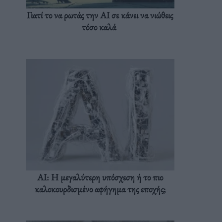
Γιατί το να ρωτάς την AI σε κάνει να νιώθεις
τόσο καλά
AI: Η μεγαλύτερη υπόσχεση ή το πιο
καλοκουρδισμένο αφήγημα της εποχής;