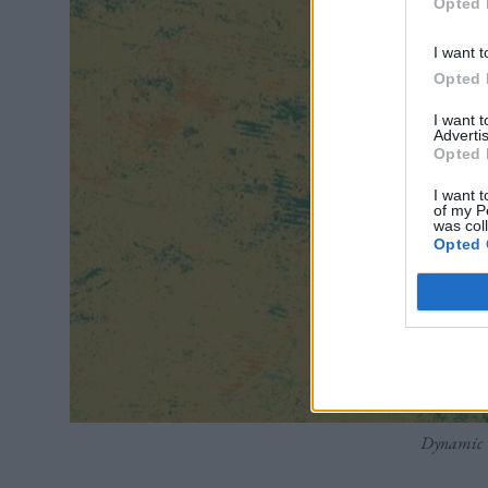
Opted 
I want t
Opted 
I want 
Advertis
Opted 
I want t
of my P
was col
Opted 
Dynamic 