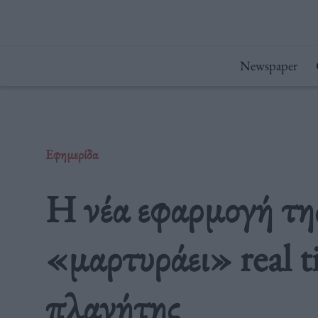
Μετάβαση
στο
περιεχόμενο
Newspaper
Εφημερίδα
Η νέα εφαρμογή τη
«μαρτυράει» real t
πλανήτης