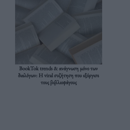
BookTok trends & ανάγνωση μόνο των
διαλόγων: Η viral συζήτηση που εξόργισε
τους βιβλιοφάγους