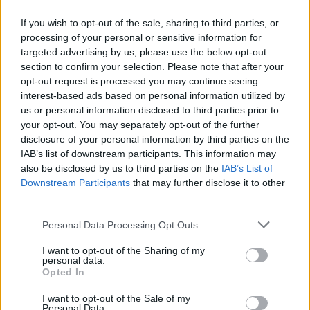
επιφάνειας της Γης.
If you wish to opt-out of the sale, sharing to third parties, or
processing of your personal or sensitive information for
targeted advertising by us, please use the below opt-out
section to confirm your selection. Please note that after your
Φυσικά, αυτός ο αριθμός διπλασιάζεται αν χρειαστεί
opt-out request is processed you may continue seeing
να καλύψουμε το 2% της επιφάνειας. Και τίποτα
interest-based ads based on personal information utilized by
us or personal information disclosed to third parties prior to
από αυτά δεν λαμβάνει υπόψη πόσο δύσκολο θα
your opt-out. You may separately opt-out of the further
ήταν να ζωγραφίσεις πάνω σε ωκεανούς, ερήμους και
disclosure of your personal information by third parties on the
IAB’s list of downstream participants. This information may
δέντρα.
also be disclosed by us to third parties on the
IAB’s List of
Downstream Participants
that may further disclose it to other
third parties.
Personal Data Processing Opt Outs
Το να βάψουμε με λευκή μπογιά τις πόλεις για να μειωθεί η
θερμοκρασία δεν είναι μια νέα ιδέα.
I want to opt-out of the Sharing of my
personal data.
Opted In
Η ίδια η ιδέα της λευκής βαφής είναι το αποτέλεσμα
I want to opt-out of the Sale of my
έξι ετών έρευνας που βασίζεται σε προσπάθειες που
Personal Data.