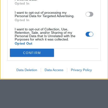
Opted In
ξεκινούν από τη δεκαετία του 1970 για την
I want to opt-out of processing my
ανάπτυξη ακτινοβόλου ψυκτικού χρώματος ως
Personal Data for Targeted Advertising.
Opted In
εφικτή εναλλακτική λύση στα παραδοσιακά
κλιματιστικά.
I want to opt-out of Collection, Use,
Retention, Sale, and/or Sharing of my
Personal Data that Is Unrelated with the
Purposes for which it was collected.
Opted Out
Πολλά
μέρη
σε όλο τον
κόσμο
βάφουν ήδη
CONFIRM
επιφάνειες λευκές και η νέα βαφή της Purdue θα
βοηθήσει. Όμως δείχνει ότι έχουμε πολύ δρόμο
Data Deletion
Data Access
Privacy Policy
μπροστά μας μέχρι να λυθεί το πρόβλημα.