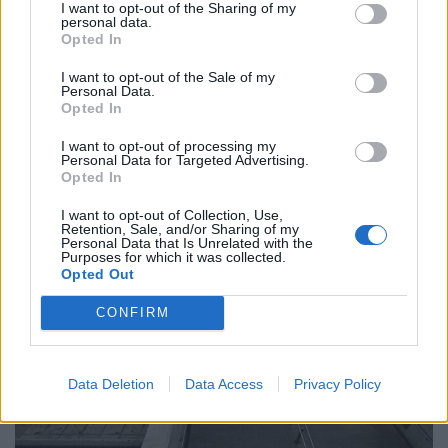
Ώρα να μπερδευτούμε ξανά: Γυρίζουμε τα
I want to opt-out of the Sharing of my
personal data.
ρολόγια μία ώρα πίσω γιατί… έτσι συνηθίσαμε
Opted In
16.10.25
I want to opt-out of the Sale of my
Personal Data.
Opted In
Την Κυριακή 26 Οκτωβρίου, στις 04:00 τα ξημερώματα, θα
ξαναζήσουμε το πιο παράλογο ευρωπαϊκό ραντεβού με τον
I want to opt-out of processing my
Personal Data for Targeted Advertising.
χρόνο: θα γυρίσουμε τα ρολόγια μας πίσω μία ώρα, για να
Opted In
"εξοικονομήσουμε ενέργεια".
I want to opt-out of Collection, Use,
Retention, Sale, and/or Sharing of my
Personal Data that Is Unrelated with the
Purposes for which it was collected.
Opted Out
CONFIRM
Data Deletion
Data Access
Privacy Policy