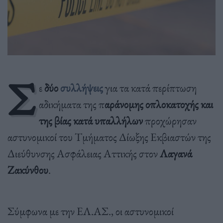
Σ
ε
δύο
συλλήψεις
για τα κατά περίπτωση
αδικήματα της π
αράνομης οπλοκατοχής και
της βίας κατά υπαλλήλων
προχώρησαν
αστυνομικοί του Τμήματος Δίωξης Εκβιαστών της
Διεύθυνσης Ασφάλειας Αττικής στον
Λαγανά
Ζακύνθου
.
Σύμφωνα με την ΕΛ.ΑΣ., οι αστυνομικοί