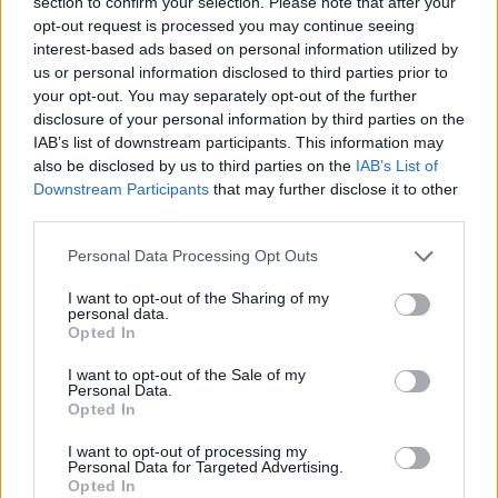
section to confirm your selection. Please note that after your
«Μουλιάζουμε από το προηγούμενο βράδυ τα
opt-out request is processed you may continue seeing
interest-based ads based on personal information utilized by
φασόλια σε ζεστό νερό. Το πρωί τα ξεπλένουμε και
us or personal information disclosed to third parties prior to
αφού τσιγαρίσουμε τα ψιλοκομμένα κρεμμύδια, την
your opt-out. You may separately opt-out of the further
disclosure of your personal information by third parties on the
καυτερή πιπερίτσα, τα καρότα και το σκόρδο,
IAB’s list of downstream participants. This information may
also be disclosed by us to third parties on the
IAB’s List of
ακολούθως ρίχνουμε τη ντομάτα και το σέλινο, μαζί
Downstream Participants
that may further disclose it to other
με το βραστό νερό και ακολουθούν τα φασόλια σε
third parties.
σιγανή φωτιά μέχρις ότου αρχίσουν να μαλακώνουν
Personal Data Processing Opt Outs
και φυσικά να χυλώσουν. Συμπληρώνουμε και νερό
I want to opt-out of the Sharing of my
personal data.
όποτε αυτό χρειάζεται. Φυσικά βάζουμε αρκετό
Opted In
παρθένο ελαιόλαδο, μυρωδικά όπως ρίγανη και
I want to opt-out of the Sale of my
γλυκό μπούκοβο και αλάτι ανάλογα με το πόσο
Personal Data.
Opted In
θέλει ο καθένας μας. Η καλύτερη φασολάδα δεν
I want to opt-out of processing my
τρώγεται αμέσως, αλλά αφού περάσουν μερικές
Personal Data for Targeted Advertising.
Opted In