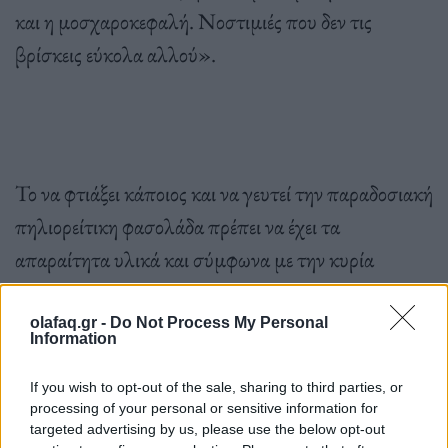
και η μοσχαροκεφαλή. Νοστιμιές που δεν τις
βρίσκεις εύκολα αλλού».
Το να φτιάξει κάποιος και να γευτεί την παραδοσιακή
πηλιορείτικη φασολάδα πρέπει να έχει τα
απαραίτητα υλικά και σύμφωνα με την κυρία
Φρόσω Χιώτη με καταγωγή από το Πουρί του
ανατολικού Πηλίου και εξαιρετική μαγείρισσα όλα
olafaq.gr -
Do Not Process My Personal
Information
ξεκινούν από τα βραστερά φασόλια και η συνταγή
είναι απλή.
If you wish to opt-out of the sale, sharing to third parties, or
processing of your personal or sensitive information for
targeted advertising by us, please use the below opt-out