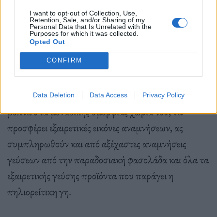
ώρες και κρυώσει και έχει χυλώσει μέσα στην
I want to opt-out of Collection, Use,
κατσαρόλα».
Retention, Sale, and/or Sharing of my
Personal Data that Is Unrelated with the
Purposes for which it was collected.
Opted Out
CONFIRM
Και επειδή ο χειμώνας με τα κρύα και τα χιόνια
έφθασε και στο ονειρικό βουνό των Κενταύρων, μία
Data Deletion
Data Access
Privacy Policy
βόλτα στα μοναδικής ομορφιάς χωριά του, θα
προσφέρει εξαιρετικές εικόνες αναμνήσεων, ας
συμπληρωθούν και από αξέχαστες αναμνήσεις
γεύσεων από την παραδοσιακή φασολάδα και όλα τα
εξαιρετικής γεύσης προϊόντα που παράγει η
πηλιορείτικη γη.