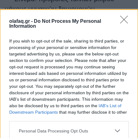
μήκους γυναικών δημιουργών
olafaq.gr -
Do Not Process My Personal
Information
If you wish to opt-out of the sale, sharing to third parties, or
processing of your personal or sensitive information for
targeted advertising by us, please use the below opt-out
31 Μαΐου: Προσβασιμότητα
section to confirm your selection. Please note that after your
opt-out request is processed you may continue seeing
interest-based ads based on personal information utilized by
us or personal information disclosed to third parties prior to
•
Συζήτηση: Θεσμοί και
your opt-out. You may separately opt-out of the further
disclosure of your personal information by third parties on the
υποεκπροσώπ
η
ση
IAB’s list of downstream participants. This information may
also be disclosed by us to third parties on the
IAB’s List of
Downstream Participants
that may further disclose it to other
third parties.
• Θέατρο: «Η εκπαίδευση στα του οίκου
δια νεαράς κορασίδας» Θεατρική
Personal Data Processing Opt Outs