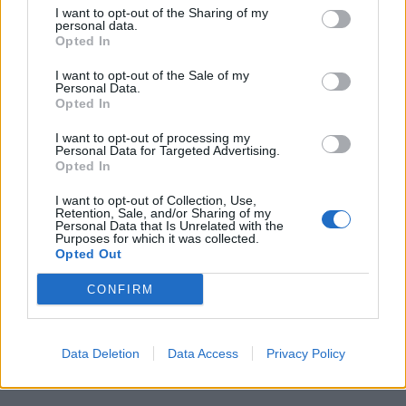
ομάδα
4
Frontal
I want to opt-out of the Sharing of my
personal data.
Opted In
I want to opt-out of the Sale of my
•
Ε
ικαστικά: WOMANHOODS –
Personal Data.
Opted In
Noucmas
I want to opt-out of processing my
Personal Data for Targeted Advertising.
Opted In
• Σινεμά: προβολές ταινιών μικρού
I want to opt-out of Collection, Use,
Retention, Sale, and/or Sharing of my
μήκους γυναικών δημιουργών
Personal Data that Is Unrelated with the
Purposes for which it was collected.
Opted Out
CONFIRM
•
Συναυλία:
Idra Kayne
Data Deletion
Data Access
Privacy Policy
•
Dj set:
Loo