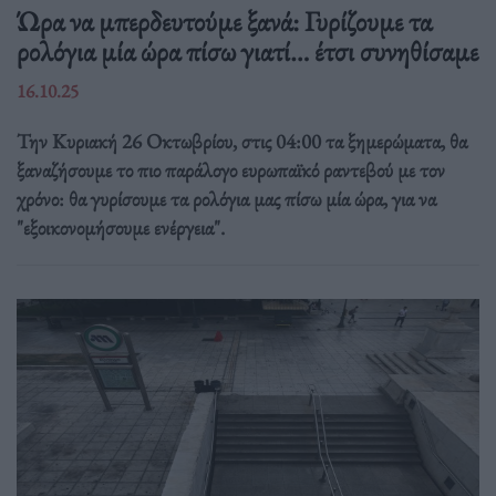
Ώρα να μπερδευτούμε ξανά: Γυρίζουμε τα
ρολόγια μία ώρα πίσω γιατί… έτσι συνηθίσαμε
16.10.25
Την Κυριακή 26 Οκτωβρίου, στις 04:00 τα ξημερώματα, θα
ξαναζήσουμε το πιο παράλογο ευρωπαϊκό ραντεβού με τον
χρόνο: θα γυρίσουμε τα ρολόγια μας πίσω μία ώρα, για να
"εξοικονομήσουμε ενέργεια".