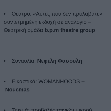
• Θέατρο: «Αυτές που δεν προλάβατε»
συντετμημένη εκδοχή σε αναλόγιο –
Θεατρική ομάδα
b
.
p
.
m
theatre
group
•
Συναυλία:
Νεφέλη Φασούλη
•
Εικαστικά: WOMANHOODS –
Noucmas
• Σινεμά: προβολές ταινιών μικρού