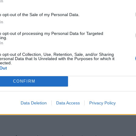
ό»
, σημείωσε.
In
o opt-out of the Sale of my Personal Data.
In
τί η φωτιά στα Δερβενοχώρια καίει 3 μέρες ο κ.
to opt-out of processing my Personal Data for Targeted
πυρόσβεσης-πυροπροστασίας τότε έχουμε να κάνουμε
ing.
In
για τη δομή του, τη νέα δομή που απαιτείται κατά
για τους κανόνες πρόληψης και συνεργασίας με τους
o opt-out of Collection, Use, Retention, Sale, and/or Sharing
ersonal Data that Is Unrelated with the Purposes for which it
lected.
ικοινωνούμε με τους πολίτες, τι τους ζητάμε και
Out
οι, πολίτες και λοιπά να έχουν ξεχορταριάσει και
CONFIRM
ουσίας»
και προσέθεσε ότι στη Μεσόγειο, στην
ια κλιματική κρίση και όχι για κλιματική αλλαγή.
Data Deletion
Data Access
Privacy Policy