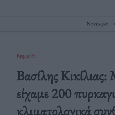
Μετάβαση
στο
περιεχόμενο
Newspaper
Εφημερίδα
Βασίλης Κικίλιας: 
είχαμε 200 πυρκαγι
κλιματολογικά συν