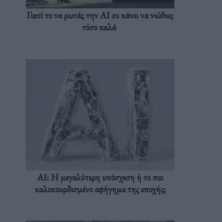
Γιατί το να ρωτάς την AI σε κάνει να νιώθεις
τόσο καλά
AI: Η μεγαλύτερη υπόσχεση ή το πιο
καλοκουρδισμένο αφήγημα της εποχής;