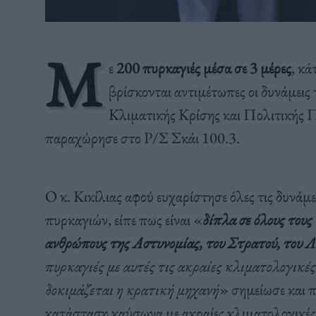
Μ
ε
200 πυρκαγιές μέσα σε 3 μέρες
, κ
βρίσκονται αντιμέτωπες οι δυνάμει
Κλιματικής Κρίσης και Πολιτικής 
παραχώρησε στο Ρ/Σ Σκάι 100.3.
Ο κ. Κικίλιας αφού ευχαρίστησε όλες τις δυνά
πυρκαγιών, είπε πως είναι «
δίπλα σε όλους τους
ανθρώπους της Αστυνομίας, του Στρατού, του 
πυρκαγιές με αυτές τις ακραίες κλιματολογικέ
δοκιμάζεται η κρατική μηχανή
» σημείωσε και π
κατάσταση καύσωνα με ακραίες κλιματολογικές σ