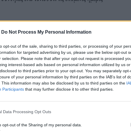
-
Do Not Process My Personal Information
α, είναι πλέον 8 μέρες, είμαστε σε κατάσταση
to opt-out of the sale, sharing to third parties, or processing of your per
δηλαδή φτάνουν οι θερμοκρασίες κοντά στους 40
formation for targeted advertising by us, please use the below opt-out s
r selection. Please note that after your opt-out request is processed y
ια μποφόρ. Ό,τι χειρότερο για την πρόκληση
eing interest-based ads based on personal information utilized by us or
disclosed to third parties prior to your opt-out. You may separately opt-
ι θερμοκρασίες σύμφωνα με τους δικούς μας
losure of your personal information by third parties on the IAB’s list of
 βαθμούς, θα φτάσουνε την Κυριακή τους 45 και
. This information may also be disclosed by us to third parties on the
IA
Participants
that may further disclose it to other third parties.
 θα ακολουθήσει νέος τρίτος καύσωνας όπως με
ερμοκρασίες από το Σαββατοκύριακο, δηλαδή πάνω
λλά στοιχεία την Κυριακή. Το Πυροσβεστικό Σώμα
l Data Processing Opt Outs
τηρίξει συντονισμένα και οργανωμένα με ό,τι
o opt-out of the Sharing of my personal data.