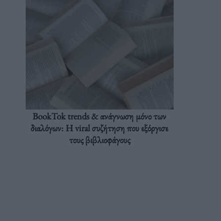
BookTok trends & ανάγνωση μόνο των
διαλόγων: Η viral συζήτηση που εξόργισε
τους βιβλιοφάγους