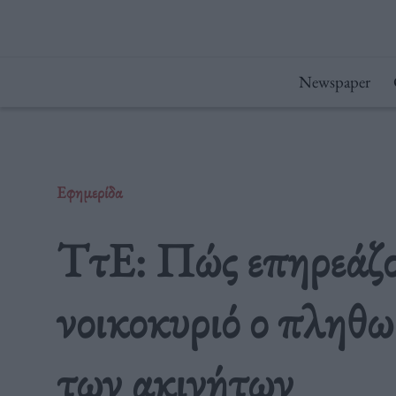
Μετάβαση
στο
περιεχόμενο
Newspaper
Εφημερίδα
TτΕ: Πώς επηρεάζο
νοικοκυριό ο πληθω
των ακινήτων