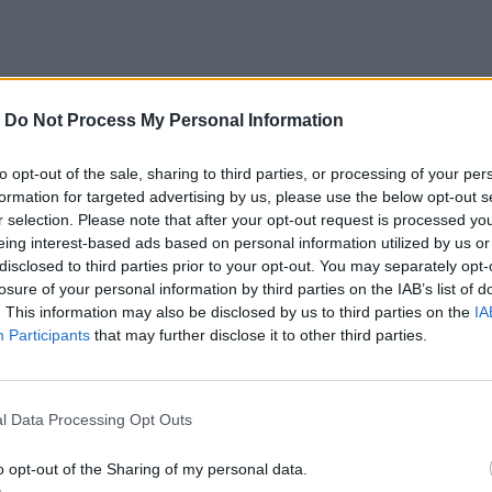
αι να παραμείνουν σε χαμηλό επίπεδο για ολόκληρο
στος εξυπηρέτησης του χρέους των νοικοκυριών.
-
Do Not Process My Personal Information
to opt-out of the sale, sharing to third parties, or processing of your per
formation for targeted advertising by us, please use the below opt-out s
όλυναν τα νοικοκυριά να ανταποκριθούν στις
r selection. Please note that after your opt-out request is processed y
φευχθούν αρνητικές επιδράσεις στη σταθερότητα
eing interest-based ads based on personal information utilized by us or
disclosed to third parties prior to your opt-out. You may separately opt-
ς για τόκους ως ποσοστό του ακαθάριστου
losure of your personal information by third parties on the IAB’s list of
. This information may also be disclosed by us to third parties on the
IA
θηκαν περαιτέρω, λόγω της μείωσης των υπολοίπων
Participants
that may further disclose it to other third parties.
λλά και της μείωσης του επιτοκιακού κόστους στα
 2022, το μέσο σταθμισμένο επιτόκιο του συνόλου
l Data Processing Opt Outs
τάβλητο στο 3,5%., αναφέρει η ΤτΕ.
o opt-out of the Sharing of my personal data.