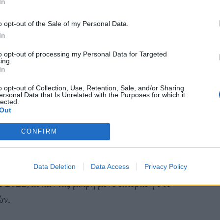
In
o opt-out of the Sale of my Personal Data.
In
πόλοιπα των στεγαστικών δανείων με διάρκεια άνω
καταναλωτικών και λοιπών δανείων προς ιδιώτες και
to opt-out of processing my Personal Data for Targeted
ing.
In
 σχεδόν αμετάβλητα στο 1,9% και 6,3%
o opt-out of Collection, Use, Retention, Sale, and/or Sharing
ersonal Data that Is Unrelated with the Purposes for which it
lected.
Out
ι σταδιακή άρση της διευκολυντικής κατεύθυνσης
CONFIRM
τος, λαμβάνοντας υπόψη και την πρόσφατη έξαρση
ια των στεγαστικών δανείων αναμένεται να
Data Deletion
Data Access
Privacy Policy
ο 2022, ασκώντας μικρή μόνο επίδραση στο
ών.