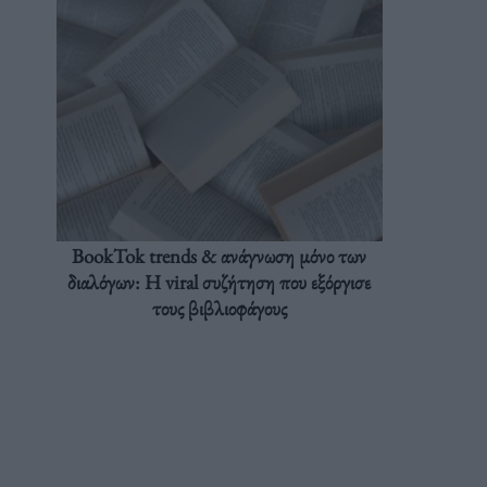
BookTok trends & ανάγνωση μόνο των
διαλόγων: Η viral συζήτηση που εξόργισε
τους βιβλιοφάγους