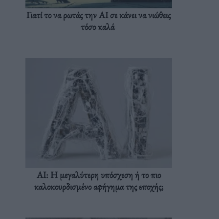
Γιατί το να ρωτάς την AI σε κάνει να νιώθεις
τόσο καλά
AI: Η μεγαλύτερη υπόσχεση ή το πιο
καλοκουρδισμένο αφήγημα της εποχής;