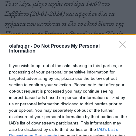
Το εν λόγω μέτρο ισχύει από ώρα 14:00 του
Σαββάτου (20-01-2024) και αφορά σε όλα τα
οχήματα που κινούνται σε όλο το οδικό δίκτυο της
Περιφερειακής Ενότητας Θεσσαλονίκης (Νομός
Θεσσαλονίκης)»
.
olafaq.gr -
Do Not Process My Personal
Information
If you wish to opt-out of the sale, sharing to third parties, or
Πηγή: ΑΠΕ-ΜΠΕ
processing of your personal or sensitive information for
targeted advertising by us, please use the below opt-out
section to confirm your selection. Please note that after your
opt-out request is processed you may continue seeing
interest-based ads based on personal information utilized by
Ακολουθήστε το OLAFAQ
us or personal information disclosed to third parties prior to
στο Google News
your opt-out. You may separately opt-out of the further
disclosure of your personal information by third parties on the
IAB’s list of downstream participants. This information may
also be disclosed by us to third parties on the
IAB’s List of
Downstream Participants
that may further disclose it to other