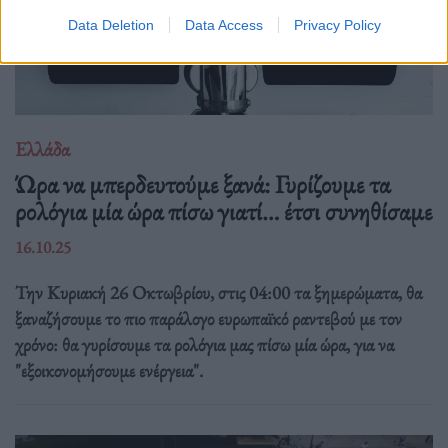
Data Deletion
Data Access
Privacy Policy
Ελλάδα
Ώρα να μπερδευτούμε ξανά: Γυρίζουμε τα
ρολόγια μία ώρα πίσω γιατί… έτσι συνηθίσαμε
16.10.25
Την Κυριακή 26 Οκτωβρίου, στις 04:00 τα ξημερώματα, θα
ξαναζήσουμε το πιο παράλογο ευρωπαϊκό ραντεβού με τον
χρόνο: θα γυρίσουμε τα ρολόγια μας πίσω μία ώρα, για να
"εξοικονομήσουμε ενέργεια".