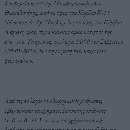
λεωφορείων, επί της Περιφερειακής οδού
Θεσσαλονίκης, από το ύψος του Κόμβου Κ-13
(Νοσοκομείο Αγ. Παύλος) έως το ύψος του Κόμβου
Λαχαναγοράς, της εδαφικής αρμοδιότητας της
ανωτέρω Υπηρεσίας, από ώρα 14:00 του Σαββάτου
(20-01-2024) έως την ύφεση των καιρικών
φαινομένων.
Από τις εν λόγω κυκλοφοριακές ρυθμίσεις
εξαιρούνται: τα οχήματα έκτακτης ανάγκης
(Ε.Κ.Α.Β., Π.Υ. κλπ.), τα οχήματα οδικής
βοήθειας, τα οχήματα που μεταφέρουν αλάτι, τα