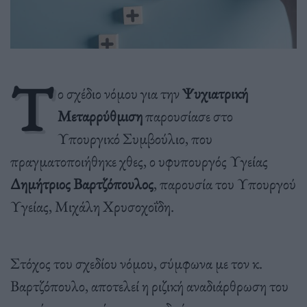
Τ
ο σχέδιο νόμου για την
Ψυχιατρική
Μεταρρύθμιση
παρουσίασε στο
Υπουργικό Συμβούλιο, που
πραγματοποιήθηκε χθες, ο υφυπουργός Υγείας
Δημήτριος Βαρτζόπουλος
, παρουσία του Υπουργού
Υγείας, Μιχάλη Χρυσοχοΐδη.
Στόχος του σχεδίου νόμου, σύμφωνα με τον κ.
Βαρτζόπουλο, αποτελεί η ριζική αναδιάρθρωση του