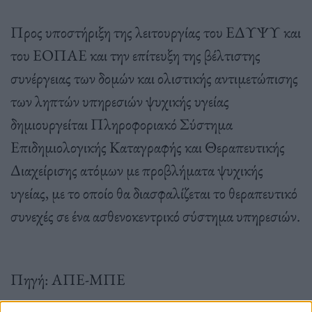
Προς υποστήριξη της λειτουργίας του ΕΔΥΨΥ και
του ΕΟΠΑΕ και την επίτευξη της βέλτιστης
συνέργειας των δομών και ολιστικής αντιμετώπισης
των ληπτών υπηρεσιών ψυχικής υγείας
δημιουργείται Πληροφοριακό Σύστημα
Επιδημιολογικής Καταγραφής και Θεραπευτικής
Διαχείρισης ατόμων με προβλήματα ψυχικής
υγείας, με το οποίο θα διασφαλίζεται το θεραπευτικό
συνεχές σε ένα ασθενοκεντρικό σύστημα υπηρεσιών.
Πηγή: ΑΠΕ-ΜΠΕ