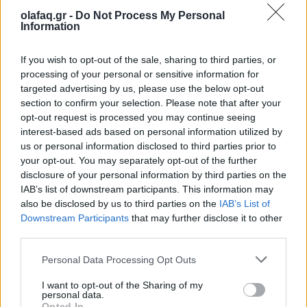
olafaq.gr -
Do Not Process My Personal
Information
Ακολουθήστε το OLAFAQ
If you wish to opt-out of the sale, sharing to third parties, or
στο Google News
processing of your personal or sensitive information for
targeted advertising by us, please use the below opt-out
section to confirm your selection. Please note that after your
opt-out request is processed you may continue seeing
interest-based ads based on personal information utilized by
us or personal information disclosed to third parties prior to
your opt-out. You may separately opt-out of the further
Newsroom
disclosure of your personal information by third parties on the
IAB’s list of downstream participants. This information may
also be disclosed by us to third parties on the
IAB’s List of
Downstream Participants
that may further disclose it to other
Ετικέτες :
Δημήτριος Βαρτζόπουλος
,
Σχέδιο Νόμου
,
Υπουργικό
third parties.
Συμβούλιο
,
ψυχιατρική μεταρρύθμιση
,
Ψυχική Υγεία
.
Personal Data Processing Opt Outs
I want to opt-out of the Sharing of my
personal data.
Opted In