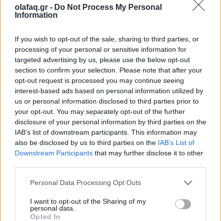
olafaq.gr -
Do Not Process My Personal
Information
Ακολουθήστε το OLAFAQ
If you wish to opt-out of the sale, sharing to third parties, or
στο Google News
processing of your personal or sensitive information for
targeted advertising by us, please use the below opt-out
section to confirm your selection. Please note that after your
opt-out request is processed you may continue seeing
interest-based ads based on personal information utilized by
us or personal information disclosed to third parties prior to
Newsroom
your opt-out. You may separately opt-out of the further
disclosure of your personal information by third parties on the
IAB’s list of downstream participants. This information may
also be disclosed by us to third parties on the
IAB’s List of
Ετικέτες :
Βαφτιστήρια
,
Καλάθι του Νοικοκυριού
,
καλάθι του νονού
,
Downstream Participants
that may further disclose it to other
Πάσχα
.
third parties.
Personal Data Processing Opt Outs
I want to opt-out of the Sharing of my
personal data.
Opted In