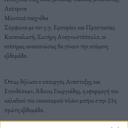
Λούτρινα
Μουσικά παιχνίδια
Σύμφωνα με τον γ.γ. Εμπορίου και Προστασίας
Καταναλωτή, Σωτήρη Αναγνωστόπουλο, οι
επίσημες ανακοινώσεις θα γίνουν την επόμενη
εβδομάδα.
Όπως δήλωσε ο υπουργός Ανάπτυξης και
Επενδύσεων, Άδωνις Γεωργιάδης, η εφαρμογή του
καλαθιού του νοικοκυριού πλέον μπήκε στην 21η
πρώτη εβδομάδα.