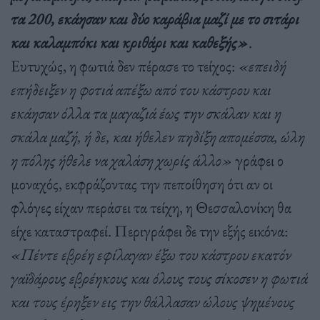
τα 200, εκάησαν και δύο καράβια μαζί με το σιτάρι
και καλαμπόκι και κριθάρι και καθεξής»
.
Ευτυχώς, η φωτιά δεν πέρασε το τείχος:
«επειδή
επήδειξεν η φοτιά απέξω από του κάστρου και
εκάησαν όλλα τα μαγαζιά έως την σκάλαν και η
σκάλα μαζή, ή δε, και ήθελεν πηδίξη απομέσσα, ώλη
η πόλης ήθελε να χαλάση χωρίς άλλο»
γράφει ο
μοναχός, εκφράζοντας την πεποίθηση ότι αν οι
φλόγες είχαν περάσει τα τείχη, η Θεσσαλονίκη θα
είχε καταστραφεί. Περιγράφει δε την εξής εικόνα:
«Πέντε εβρέη εφίλαγαν έξω του κάστρου εκατόν
γαϊδάρους εβρέηκους και όλους τους σίκοσεν η φωτιά
και τους έρηξεν εις την θάλλασαν ώλους ψημένους