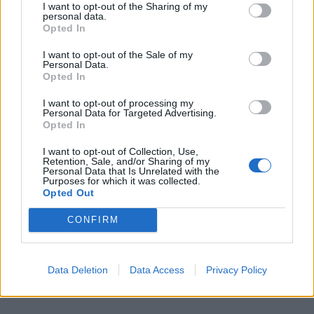
I want to opt-out of the Sharing of my
personal data.
Opted In
I want to opt-out of the Sale of my
Personal Data.
Opted In
I want to opt-out of processing my
Personal Data for Targeted Advertising.
Opted In
Ο χριστιανικός Σύνδεσμος των Εμποροϋπαλλήλων, που ιδρύθηκε
I want to opt-out of Collection, Use,
Retention, Sale, and/or Sharing of my
επισήμως βάσει του ελληνικού νόμου περί σωματείων το 1914,
Personal Data that Is Unrelated with the
Purposes for which it was collected.
λειτουργούσε τουλάχιστον από το 1905 και διαδραμάτισε σημαντικό
Opted Out
ρόλο στις ενδοκοινοτικές διενέξεις. Στη φωτογραφία εικονίζονται
CONFIRM
υπάλληλοι διαφορετικών επαγγελμάτων: βυρσοδέψες (μπροστά και
πίσω), σερβιτόροι (δεξιά), λογιστές και γραμματείς (στο κέντρο),
ξυλουργοί (αριστερά). Το ενδιαφέρον είναι ότι αυτοπροσδιορίζονται ως
Data Deletion
Data Access
Privacy Policy
εμποροϋπάλληλοι μιας συγκεκριμένης περιοχής, του Ιστιρά.