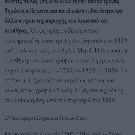
από τις πύλες του, ενώ υπέστησαν καταστροφές
δημόσια κτίσματα και κατά πάσα πιθανότητα και
άλλα κτήρια της περιοχής του λιμανιού και
αποθήκες.
Όπως γράφει ο Χεκίμογλου,
τεκμηριωμένη καταστροφή συνέβη επίσης το 1839,
οπότε κάηκε ο ναός του Αγίου Μηνά. Η δε συνοικία
των Φράγκων καταστράφηκε επανειλημμένα από
μεγάλες πυρκαγιές, το 1759, το 1839, το 1856. Τα
σπίτια εκεί είχαν κάποτε μεγάλους κήπους και
αυλές, όπως γράφει ο Σααδή Λεβή, που είχε δει τη
συνοικία καμένη μετά την πυρκαγιά του 1856.
177 πυρκαγιές σε 10 χρόνια, οι 71 σε μια διετία
Μόνο κατά τη δεκαετία 1907-1916 εκδηλώθηκαν