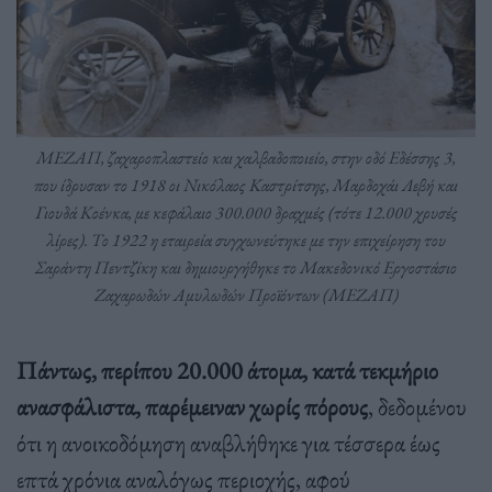
ΜΕΖΑΠ, ζαχαροπλαστείο και χαλβαδοποιείο, στην οδό Εδέσσης 3,
που ίδρυσαν το 1918 οι Νικόλαος Καστρίτσης, Μαρδοχάι Λεβή και
Γιουδά Κοένκα, με κεφάλαιο 300.000 δραχμές (τότε 12.000 χρυσές
λίρες). Το 1922 η εταιρεία συγχωνεύτηκε με την επιχείρηση του
Σαράντη Πεντζίκη και δημιουργήθηκε το Μακεδονικό Εργοστάσιο
Ζαχαρωδών Αμυλωδών Προϊόντων (ΜΕΖΑΠ)
Πάντως, περίπου 20.000 άτομα, κατά τεκμήριο
ανασφάλιστα, παρέμειναν χωρίς πόρους
, δεδομένου
ότι η ανοικοδόμηση αναβλήθηκε για τέσσερα έως
επτά χρόνια αναλόγως περιοχής, αφού