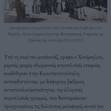
Διανομή άρτου στη γωνία των οδών Εγνατία και Αλεξάνδρου του
Μεγάλου. Χρονολογημένη λήψη της Φωτογραφικής Υπηρεσίας της
Στρατιάς της Ανατολής (01/11/1915)
Υπό τη σκιά του μποϊκοτάζ, γράφει ο Χεκίμογλου,
μερικές μικρές οθωμανικές ατμοπλοϊκές εταιρείες
αναδύθηκαν στην Κωνσταντινούπολη,
αντικαθιστώντας -με διάφορους βαθμούς
ανταποτελεσματικότητας- τις ελληνικές
ατμοπλοϊκές γραμμές, που διεκπεραίωναν
προηγουμένως τις θαλάσσιες μεταφορές αυτού του