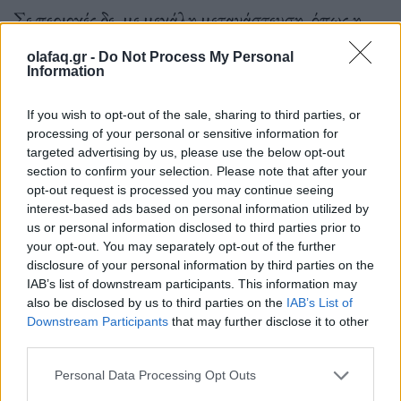
Σε περιοχές δε, με μεγάλη μετανάστευση, όπως η
Κορυτσά και η Φλώρινα, η χρηματοδότηση των
olafaq.gr -
Do Not Process My Personal
Information
μεταναστών και οι κερδοσκοπικές προμήθειες στις
επιταγές συναλλάγματος που έστελναν οι
If you wish to opt-out of the sale, sharing to third parties, or
μετανάστες, απορρόφησαν όλα τα διαθέσιμα
processing of your personal or sensitive information for
targeted advertising by us, please use the below opt-out
κεφάλαια. Η μείωση των τραπεζικών πιστώσεων
section to confirm your selection. Please note that after your
opt-out request is processed you may continue seeing
προκάλεσε περαιτέρω ύφεση στην αγορά της
interest-based ads based on personal information utilized by
Θεσσαλονίκης.
us or personal information disclosed to third parties prior to
your opt-out. You may separately opt-out of the further
disclosure of your personal information by third parties on the
IAB’s list of downstream participants. This information may
also be disclosed by us to third parties on the
IAB’s List of
Downstream Participants
that may further disclose it to other
third parties.
Personal Data Processing Opt Outs