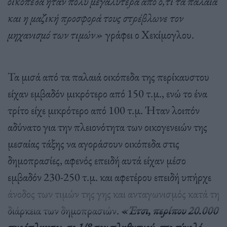
οικόπεδα ήταν πολύ μεγαλύτερα από ό,τι τα παλαιά
και η μαζική προσφορά τους στρέβλωνε τον
μηχανισμό των τιμών»
γράφει ο Χεκίμογλου.
Τα μισά από τα παλαιά οικόπεδα της περίκαυστου
είχαν εμβαδόν μικρότερο από 150 τ.μ., ενώ το ένα
τρίτο είχε μικρότερο από 100 τ.μ. Ήταν λοιπόν
αδύνατο για την πλειονότητα των οικογενειών της
μεσαίας τάξης να αγοράσουν οικόπεδα στις
δημοπρασίες, αφενός επειδή αυτά είχαν μέσο
εμβαδόν 230-250 τ.μ. και αφετέρου επειδή υπήρχε
άνοδος των τιμών της γης και ανταγωνισμός κατά τη
διάρκεια των δημοπρασιών.
«Έτσι, περίπου 20.000
πυρόπληκτοι, το 1/8 του πληθυσμού, στο σύνολό