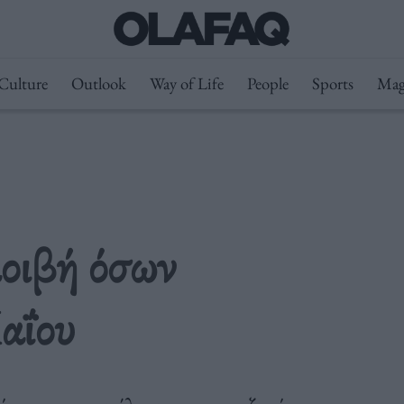
Culture
Outlook
Way of Life
People
Sports
Mag
μοιβή όσων
αΐου