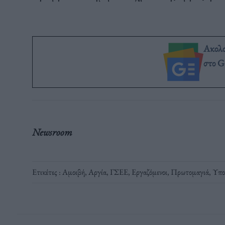
Ακολ
στο G
Newsroom
Ετικέτες :
Αμοιβή
,
Αργία
,
ΓΣΕΕ
,
Εργαζόμενοι
,
Πρωτομαγιά
,
Υπο