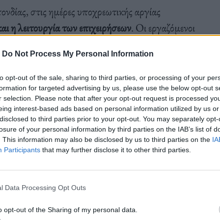
νδίας, στις ημέρες υποχρεωτικής αργίας
ι η λειτουργία των επιχειρήσεων
. Οι εργαζόμενοι
ν κανονικά το σύνηθες ημερομίσθιό τους, εφόσον
-
Do Not Process My Personal Information
ό τους, εφόσον αμείβονται με μισθό
.
to opt-out of the sale, sharing to third parties, or processing of your per
formation for targeted advertising by us, please use the below opt-out s
ς επιχειρήσεις που κατ’ εξαίρεση επιτρέπεται να
r selection. Please note that after your opt-out request is processed y
eing interest-based ads based on personal information utilized by us or
βουν:
disclosed to third parties prior to your opt-out. You may separately opt-
losure of your personal information by third parties on the IAB’s list of
. This information may also be disclosed by us to third parties on the
IA
Participants
that may further disclose it to other third parties.
ταβαλλόμενο ημερομίσθιό τους
και
προσαύξηση
l Data Processing Opt Outs
 τους για όσες ώρες απασχοληθούν
o opt-out of the Sharing of my personal data.