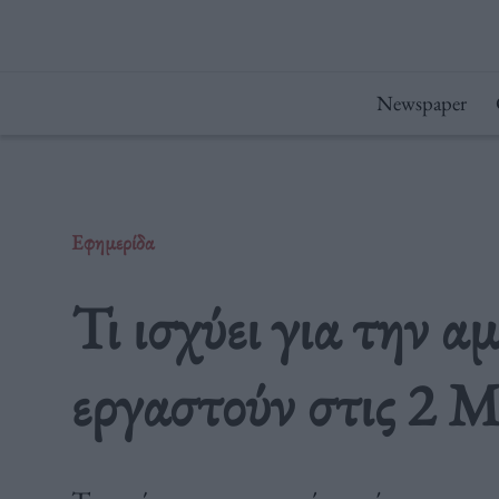
Μετάβαση
στο
περιεχόμενο
Newspaper
Εφημερίδα
Τι ισχύει για την α
εργαστούν στις 2 Μ