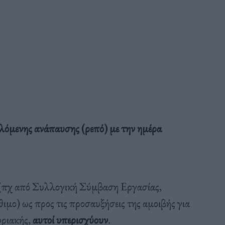
ιλόμενης ανάπαυσης (ρεπό) με την ημέρα
ι (πχ από Συλλογική Σύμβαση Εργασίας,
θιμο) ως προς τις προσαυξήσεις της αμοιβής για
υριακής,
αυτοί υπερισχύουν
.