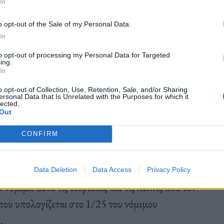
In
ι με μηνιαίο μισθό:
o opt-out of the Sale of my Personal Data.
In
to opt-out of processing my Personal Data for Targeted
ing.
In
o opt-out of Collection, Use, Retention, Sale, and/or Sharing
ά τις Κυριακές και ημέρες αργίας και
εκτάκτως θα
ersonal Data that Is Unrelated with the Purposes for which it
lected.
, οφείλεται το
1/25 του συνήθως καταβαλλόμενου
Out
του νόμιμου ημερομισθίου για όσες ώρες
CONFIRM
Data Deletion
Data Access
Privacy Policy
ν νόμιμα κατά τις Κυριακές και τις λοιπές από τον
ου υπολογίζεται στο 1/25 του νόμιμου
.