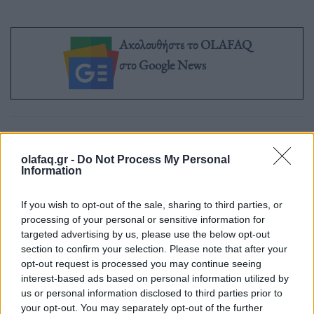
Ακολουθήστε το OLAFAQ
στο Google News
Newsroom
olafaq.gr -
Do Not Process My Personal
Information
If you wish to opt-out of the sale, sharing to third parties, or
Ετικέτες :
Δολοφονία
,
Θεσσαλονίκη
,
Προφυλακιστέος
.
processing of your personal or sensitive information for
targeted advertising by us, please use the below opt-out
section to confirm your selection. Please note that after your
opt-out request is processed you may continue seeing
interest-based ads based on personal information utilized by
us or personal information disclosed to third parties prior to
Δείτε επίσης
your opt-out. You may separately opt-out of the further