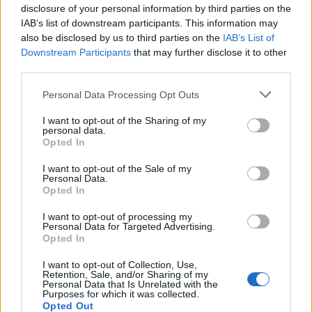
disclosure of your personal information by third parties on the
IAB’s list of downstream participants. This information may
also be disclosed by us to third parties on the
IAB’s List of
Downstream Participants
that may further disclose it to other
third parties.
Personal Data Processing Opt Outs
I want to opt-out of the Sharing of my
personal data.
Opted In
I want to opt-out of the Sale of my
Personal Data.
Opted In
Ελλάδα
I want to opt-out of processing my
Personal Data for Targeted Advertising.
Ώρα να μπερδευτούμε ξανά: Γυρίζουμε τα
Opted In
ρολόγια μία ώρα πίσω γιατί… έτσι συνηθίσαμε
I want to opt-out of Collection, Use,
Retention, Sale, and/or Sharing of my
16.10.25
Personal Data that Is Unrelated with the
Purposes for which it was collected.
Opted Out
Την Κυριακή 26 Οκτωβρίου, στις 04:00 τα ξημερώματα, θα