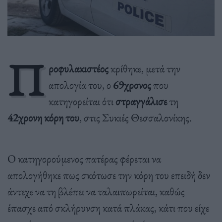
Π
ροφυλακιστέος
κρίθηκε, μετά την
απολογία του, ο
69χρονος
που
κατηγορείται ότι
στραγγάλισε
τη
42χρονη κόρη του
, στις Συκιές Θεσσαλονίκης.
Ο κατηγορούμενος πατέρας φέρεται να
απολογήθηκε πως σκότωσε την κόρη του επειδή δεν
άντεχε να τη βλέπει να ταλαιπωρείται, καθώς
έπασχε από σκλήρυνση κατά πλάκας, κάτι που είχε