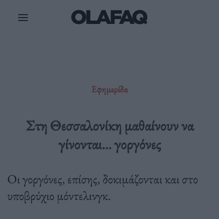
Μετάβαση
στο
περιεχόμενο
Εφημερίδα
Στη Θεσσαλονίκη μαθαίνουν να
γίνονται… γοργόνες
Οι γοργόνες, επίσης, δοκιμάζονται και στο
υποβρύχιο μόντελινγκ.