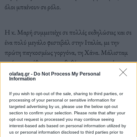
όλοι μπαίνουν σε ρόλο.
Η κ. Μαρή συμμετείχε σε πολλές εκδηλώσεις και σε
ένα πολύ μεγάλο φεστιβάλ στην Ιταλία, με την
πρώτη παγκοσμίως γοργόνα, τη Χάνα. Μάλισταμ
εκεί συναντήθηκαν στον βυθό, στο μαγευτικό
Ατράνι, 22 γοργόνες από κάθε γωνιά του πλανήτη
olafaq.gr -
Do Not Process My Personal
Information
και ανάμεσά τους και η ίδια.
If you wish to opt-out of the sale, sharing to third parties, or
processing of your personal or sensitive information for
targeted advertising by us, please use the below opt-out
section to confirm your selection. Please note that after your
Υποβρύχια πασαρέλα με ουρές γοργόνας και
opt-out request is processed you may continue seeing
interest-based ads based on personal information utilized by
βραδινά φορέματα
us or personal information disclosed to third parties prior to