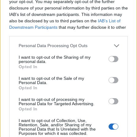
your opt-out. You may separately opt-out of the further
disclosure of your personal information by third parties on the
IAB’s list of downstream participants. This information may
also be disclosed by us to third parties on the
IAB’s List of
Downstream Participants
that may further disclose it to other
third parties.
Το διάστημα αυτό, η Θεσσαλονικιά εκπαιδεύτρια,
που περνάει πολλές ώρες μέσα στο νερό, ετοιμάζει
Personal Data Processing Opt Outs
κάτι διαφορετικό, για το οποίο είναι ήδη σε εξέλιξη
I want to opt-out of the Sharing of my
personal data.
σεμινάρια και γίνονται εντατικά μαθήματα για
Opted In
υποβρύχιο μόντελινγκ- για γοργόνες και όχι μόνο.
I want to opt-out of the Sale of my
Personal Data.
Opted In
I want to opt-out of processing my
«
Διοργανώνουμε το προσεχές Σαββατοκύριακο, 27
Personal Data for Targeted Advertising.
Opted In
και 28 Ιανουαρίου, το υποβρύχιο μόντελινγκ, όπου
θα αποτυπώσουμε τις στιγμές που οι ενδιαφερόμενοι
I want to opt-out of Collection, Use,
Retention, Sale, and/or Sharing of my
Personal Data that Is Unrelated with the
θα φωτογραφηθούν κάτω από το νερό ως γοργόνες
Purposes for which it was collected.