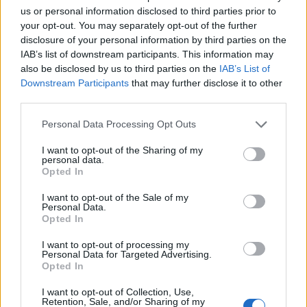
χάρη στην επεξεργασία και την βαφή νημάτων με
us or personal information disclosed to third parties prior to
κόκκινο χρώμα που παρήγαγαν από την
your opt-out. You may separately opt-out of the further
disclosure of your personal information by third parties on the
επεξεργασία του φυτού ριζάρι (ρουβία η βαφική).
IAB’s list of downstream participants. This information may
also be disclosed by us to third parties on the
IAB’s List of
Downstream Participants
that may further disclose it to other
third parties.
Personal Data Processing Opt Outs
–
Επίσκεψη στο Χάνι της Κοκκώνας.
I want to opt-out of the Sharing of my
–
Στάση στο γνωστό οινοποιείο του Ντούγκου
personal data.
Opted In
I want to opt-out of the Sale of my
Personal Data.
Opted In
I want to opt-out of processing my
–
Περιήγηση στο όμορφο ιστορικό χωριό του
Personal Data for Targeted Advertising.
Opted In
κρασιού, τη φημισμένη Ραψάνη.
Τα μαγικά ταξίδια
I want to opt-out of Collection, Use,
ξεκινούν από ένα βιβλίο και από ένα ποτήρι κόκκινο
Retention, Sale, and/or Sharing of my