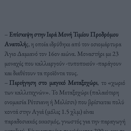
–
Επίσκεψη στην Ιερά Μονή Τιμίου Προδρόμου
Ανατολή
ς, η οποία ιδρύθηκε από τον οσιομάρτυρα
Άγιο Δαμιανό τον 16ον αιώνα. Μοναστήρι με 23
μοναχές που καλλιεργούν -τυποποιούν -παράγουν
και διαθέτουν τα προϊόντα τους.
–
Περιήγηση στο μαγικό Μεταξοχώρι
, το «χωριό
των καλλιτεχνών». Το Μεταξοχώρι (παλαιότερη
ονομασία Ρέτσιανη ή Μελίσσι) που βρίσκεται πολύ
κοντά στην Αγιά (μόλις 1.5 χλμ) είναι
παραδοσιακός οικισμός, γνωστός για την παραγωγή
μεταξιού. Είναι χτισμένο σε υψόμετρο 300 μ. και σε