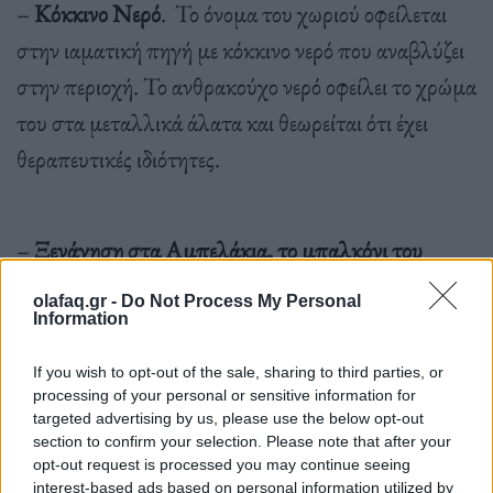
–
Κόκκινο Νερό
. Το όνομα του χωριού οφείλεται
στην ιαματική πηγή με κόκκινο νερό που αναβλύζει
στην περιοχή. Το ανθρακούχο νερό οφείλει το χρώμα
του στα μεταλλικά άλατα και θεωρείται ότι έχει
θεραπευτικές ιδιότητες.
–
Ξενάγηση στα Αμπελάκια, το μπαλκόνι του
Κίσσαβου.
Τα Αμπελάκια αποτελούν παραδοσιακό
olafaq.gr -
Do Not Process My Personal
οικισμό του νομού Λάρισας και είναι χτισμένα στις
Information
βορειοδυτικές πλαγιές του όρους Όσσα, στην είσοδο
If you wish to opt-out of the sale, sharing to third parties, or
της κοιλάδας των Τεμπών. Το χωριό φημίζεται για
processing of your personal or sensitive information for
targeted advertising by us, please use the below opt-out
τα σπουδαία αρχοντικά του καθώς γνώρισε πολύ
section to confirm your selection. Please note that after your
μεγάλη οικονομική ανάπτυξη κατά το παρελθόν,
opt-out request is processed you may continue seeing
interest-based ads based on personal information utilized by