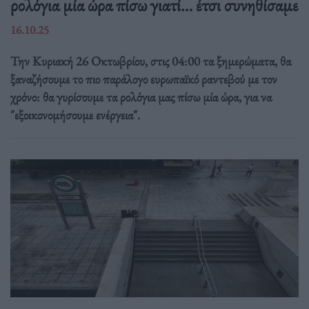
ρολόγια μία ώρα πίσω γιατί… έτσι συνηθίσαμε
16.10.25
Την Κυριακή 26 Οκτωβρίου, στις 04:00 τα ξημερώματα, θα
ξαναζήσουμε το πιο παράλογο ευρωπαϊκό ραντεβού με τον
χρόνο: θα γυρίσουμε τα ρολόγια μας πίσω μία ώρα, για να
"εξοικονομήσουμε ενέργεια".