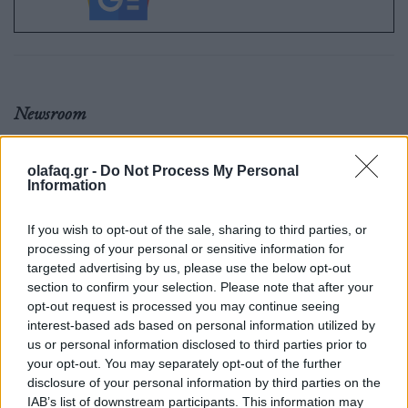
Newsroom
olafaq.gr -
Do Not Process My Personal
Ετικέτες :
Αιγαίο
,
Ελληνικά Νησιά
,
Κυκλάδες
,
μονοπάτια
,
πεζοπορία
,
Information
Πολιτιστική Κληρονομιά
,
Τήνος
,
Τουρισμός
.
If you wish to opt-out of the sale, sharing to third parties, or
processing of your personal or sensitive information for
targeted advertising by us, please use the below opt-out
section to confirm your selection. Please note that after your
opt-out request is processed you may continue seeing
Δείτε επίσης
interest-based ads based on personal information utilized by
us or personal information disclosed to third parties prior to
your opt-out. You may separately opt-out of the further
disclosure of your personal information by third parties on the
IAB’s list of downstream participants. This information may