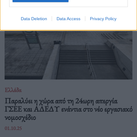
Data Deletion
Data Access
Privacy Policy
Ελλάδα
Παραλύει η χώρα από τη 24ωρη απεργία
ΓΣΕΕ και ΑΔΕΔΥ ενάντια στο νέο εργασιακό
νομοσχέδιο
01.10.25