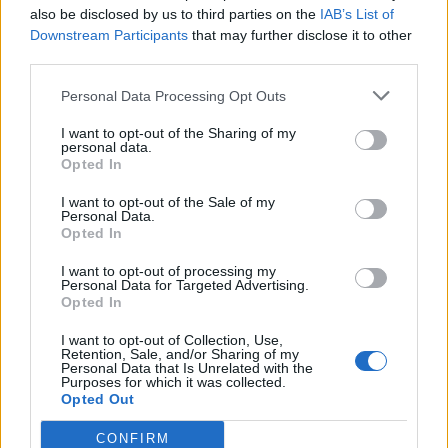
also be disclosed by us to third parties on the
IAB’s List of
Downstream Participants
that may further disclose it to other
third parties.
Personal Data Processing Opt Outs
I want to opt-out of the Sharing of my
personal data.
Opted In
I want to opt-out of the Sale of my
Personal Data.
Ελλάδα
Opted In
Ώρα να μπερδευτούμε ξανά: Γυρίζουμε τα
I want to opt-out of processing my
ρολόγια μία ώρα πίσω γιατί… έτσι συνηθίσαμε
Personal Data for Targeted Advertising.
Opted In
16.10.25
I want to opt-out of Collection, Use,
Retention, Sale, and/or Sharing of my
Την Κυριακή 26 Οκτωβρίου, στις 04:00 τα ξημερώματα, θα
Personal Data that Is Unrelated with the
Purposes for which it was collected.
ξαναζήσουμε το πιο παράλογο ευρωπαϊκό ραντεβού με τον
Opted Out
χρόνο: θα γυρίσουμε τα ρολόγια μας πίσω μία ώρα, για να
CONFIRM
"εξοικονομήσουμε ενέργεια".