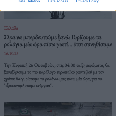
Data Deletion
Data Access
Privacy Policy
Ελλάδα
Ώρα να μπερδευτούμε ξανά: Γυρίζουμε τα
ρολόγια μία ώρα πίσω γιατί… έτσι συνηθίσαμε
16.10.25
Την Κυριακή 26 Οκτωβρίου, στις 04:00 τα ξημερώματα, θα
ξαναζήσουμε το πιο παράλογο ευρωπαϊκό ραντεβού με τον
χρόνο: θα γυρίσουμε τα ρολόγια μας πίσω μία ώρα, για να
"εξοικονομήσουμε ενέργεια".