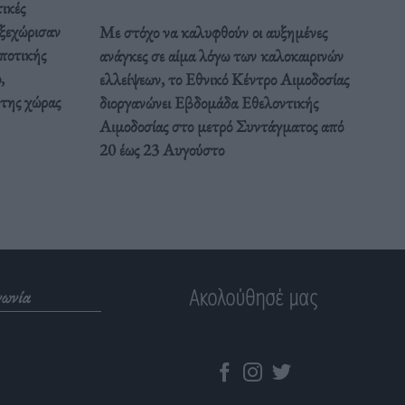
ικές
 ξεχώρισαν
Με στόχο να καλυφθούν οι αυξημένες
ποτικής
ανάγκες σε αίμα λόγω των καλοκαιρινών
,
ελλείψεων, το Εθνικό Κέντρο Αιμοδοσίας
 της χώρας
διοργανώνει Εβδομάδα Εθελοντικής
Αιμοδοσίας στο μετρό Συντάγματος από
20 έως 23 Αυγούστο
Ακολούθησέ μας
νωνία