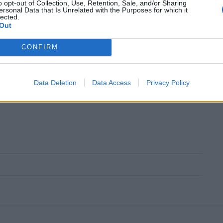
o opt-out of Collection, Use, Retention, Sale, and/or Sharing
ersonal Data that Is Unrelated with the Purposes for which it
lected.
Out
ουθήστε το OLAFAQ
CONFIRM
oogle News
Data Deletion
Data Access
Privacy Policy