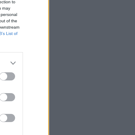
ection to
ou may
 personal
out of the
 downstream
B’s List of