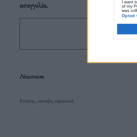
I want t
εισαγγελέα.
of my P
was col
Opted 
Ακολ
στο G
Newsroom
Ετικέτες :
κανναβη
,
ναρκωτικά
.