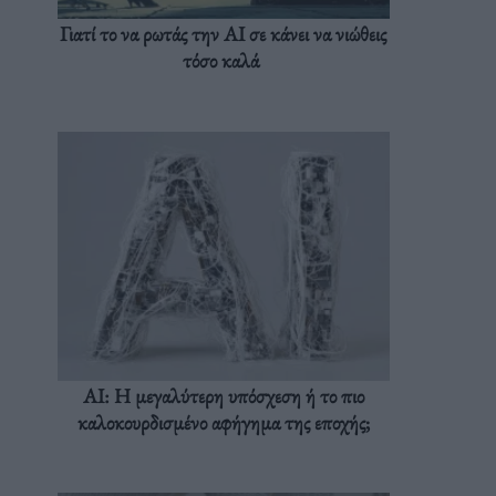
Γιατί το να ρωτάς την AI σε κάνει να νιώθεις
τόσο καλά
AI: Η μεγαλύτερη υπόσχεση ή το πιο
καλοκουρδισμένο αφήγημα της εποχής;