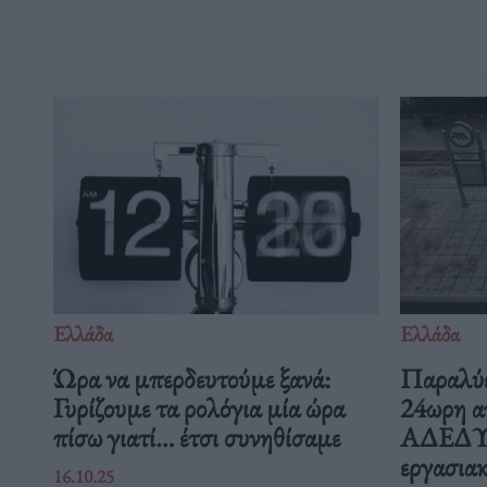
Ελλάδα
Ελλάδα
Ώρα να μπερδευτούμε ξανά:
Παραλύε
Γυρίζουμε τα ρολόγια μία ώρα
24ωρη α
πίσω γιατί… έτσι συνηθίσαμε
ΑΔΕΔΥ ε
εργασιακ
16.10.25