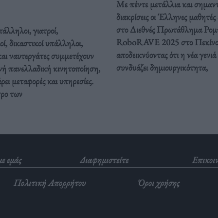
Με πέντε μετάλλια και σημαντ
διακρίσεις οι Έλληνες μαθητές
στο Διεθνές Πρωτάθλημα Ρομ
άλληλοι, γιατροί,
RoboRAVE 2025 στο Πεκίνο
οί, δικαστικοί υπάλληλοι,
αποδεικνύοντας ότι η νέα γενιά
και ναυτεργάτες συμμετέχουν
συνδυάζει δημιουργικότητα,
νή πανελλαδική κινητοποίηση,
ει μεταφορές και υπηρεσίες.
τρο των
με εμάς
Διαφημιστείτε
Επικοι
Πολιτική Απορρήτου
Όροι χρήσης