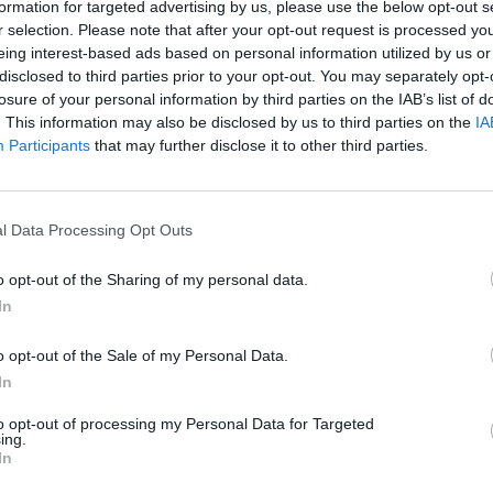
formation for targeted advertising by us, please use the below opt-out s
r selection. Please note that after your opt-out request is processed y
eing interest-based ads based on personal information utilized by us or
disclosed to third parties prior to your opt-out. You may separately opt-
ειλαν ναρκωτική ουσία δύο νεαρο
ί, 19 και 25 ετών,
losure of your personal information by third parties on the IAB’s list of
. This information may also be disclosed by us to third parties on the
IA
η.
Participants
that may further disclose it to other third parties.
ρίπου 100 γραμμάρια κατεργασμένης κάνναβης-
l Data Processing Opt Outs
ονος πήγε να το παραλάβει, συνελήφθη επ’
o opt-out of the Sharing of my personal data.
ενός του είχε αποπειραθεί να παραλάβει το ίδιο
In
ητήσεων.
o opt-out of the Sale of my Personal Data.
In
to opt-out of processing my Personal Data for Targeted
ing.
In
ακίνηση ναρκωτικών, με την οποία οδηγούνται στον