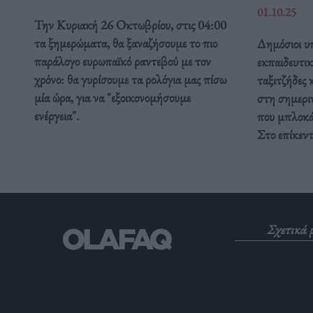
01.10.25
Την Κυριακή 26 Οκτωβρίου, στις 04:00
τα ξημερώματα, θα ξαναζήσουμε το πιο
Δημόσιοι υπ
παράλογο ευρωπαϊκό ραντεβού με τον
εκπαιδευτικ
χρόνο: θα γυρίσουμε τα ρολόγια μας πίσω
ταξιτζήδες 
μία ώρα, για να "εξοικονομήσουμε
στη σημερι
ενέργεια".
που μπλοκάρ
Στο επίκεν
Σχετικά 