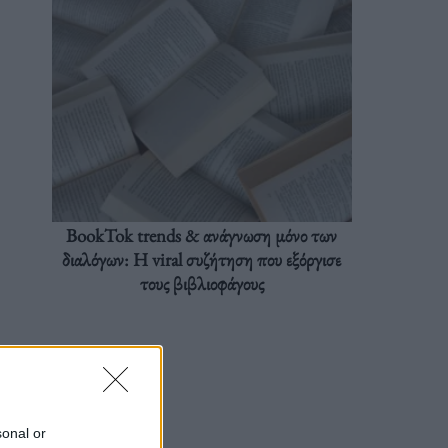
BookTok trends & ανάγνωση μόνο των
διαλόγων: Η viral συζήτηση που εξόργισε
τους βιβλιοφάγους
sonal or