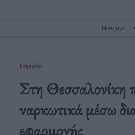
Μετάβαση
στο
περιεχόμενο
Newspaper
Εφημερίδα
Στη Θεσσαλονίκη 
ναρκωτικά μέσω δι
εφαρμογής