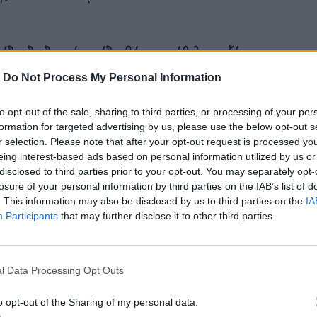
δια διαδρομή, τα ίδια βήματα, ήθελα να ξέρω τι
– Μακεδονικό Πρακτορείο Ειδήσεων, ο κ. Γκρέιτερ.
-
Do Not Process My Personal Information
to opt-out of the sale, sharing to third parties, or processing of your per
formation for targeted advertising by us, please use the below opt-out s
r selection. Please note that after your opt-out request is processed y
eing interest-based ads based on personal information utilized by us or
η των παιδιών που γεννήθηκαν στην Ελλάδα και
disclosed to third parties prior to your opt-out. You may separately opt-
ή του Στίβεν Γκρέιτερ είχε αλλάξει ριζικά. Μέσα σε
losure of your personal information by third parties on the IAB’s list of
. This information may also be disclosed by us to third parties on the
IA
 Αυγούστου 2023 ο κ. Γκρέιτερ είχε καταφέρει να
Participants
that may further disclose it to other third parties.
ου The Eftychia Project και να αποκτήσει μία
l Data Processing Opt Outs
είς
o opt-out of the Sharing of my personal data.