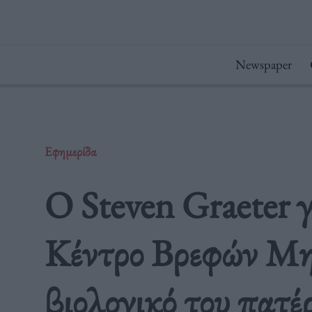
Μετάβαση
στο
περιεχόμενο
Newspaper
Εφημερίδα
Ο Steven Graeter 
Κέντρο Βρεφών Μητ
βιολογικό του πατέ