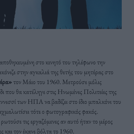
ε αποθηκευμένη στο κινητό του τηλέφωνο την
όνιζε στην αγκαλιά της θετής του μητέρας στο
έρα»
τον Μάιο του 1960. Μετρούσε μόλις
ξίδι που θα κατέληγε στις Ηνωμένες Πολιτείες της
εννεσσί των ΗΠΑ να βαδίζει στο ίδιο μπαλκόνι του
ιχμαλωτίσει τότε ο φωτογραφικός φακός.
ρωτούσε τις εργαζόμενες αν αυτό ήταν το μέρος
ης και τον έκανε βόλτα το 1960.