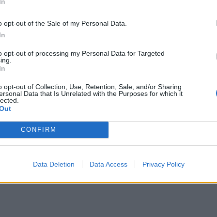
In
ουάριο του
1960
στην Ελλάδα. Τέσσερις μήνες
o opt-out of the Sale of my Personal Data.
ι μετακομίζουν όλοι μαζί μέχρι τα 8 του χρόνια
In
ί γονείς του, υιοθετούν άλλο ένα παιδί, την αδελφή
to opt-out of processing my Personal Data for Targeted
έντρο Βρεφών Μητέρα. Στην ηλικία των 8 και 5
ing.
In
ετακομίζουν με τους θετούς γονείς τους στη
o opt-out of Collection, Use, Retention, Sale, and/or Sharing
ersonal Data that Is Unrelated with the Purposes for which it
lected.
Out
CONFIRM
 ότι ήμουν υιοθετημένος. Νομίζω ήμουν 4 ή 5
Data Deletion
Data Access
Privacy Policy
θηκα, ότι ήμουν ξεχωριστός για εκείνους και πώς με