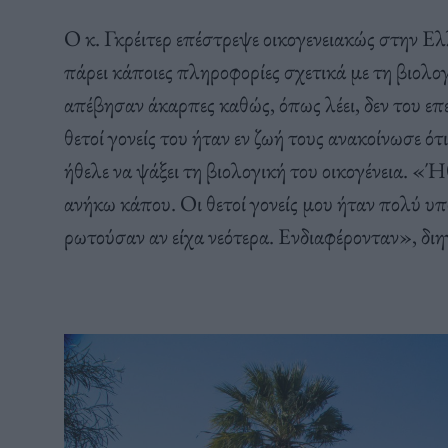
Ο κ. Γκρέιτερ επέστρεψε οικογενειακώς στην Ε
πάρει κάποιες πληροφορίες σχετικά με τη βιολογ
απέβησαν άκαρπες καθώς, όπως λέει, δεν του επ
θετοί γονείς του ήταν εν ζωή τους ανακοίνωσε ό
ήθελε να ψάξει τη βιολογική του οικογένεια. «Ή
ανήκω κάπου. Οι θετοί γονείς μου ήταν πολύ υπ
ρωτούσαν αν είχα νεότερα. Ενδιαφέρονταν», 