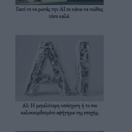
Γιατί το να ρωτάς την AI σε κάνει να νιώθεις
τόσο καλά
AI: Η μεγαλύτερη υπόσχεση ή το πιο
καλοκουρδισμένο αφήγημα της εποχής;