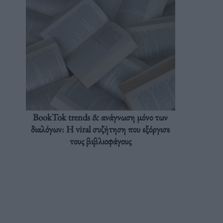
BookTok trends & ανάγνωση μόνο των
διαλόγων: Η viral συζήτηση που εξόργισε
τους βιβλιοφάγους