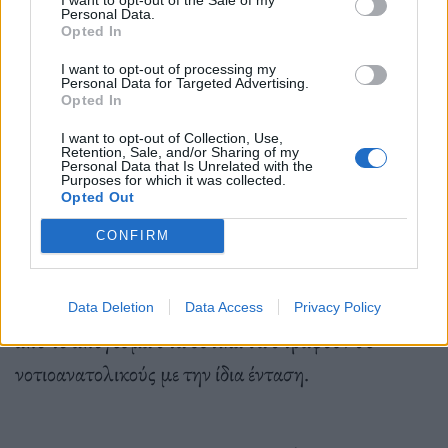
Personal Data.
τα Δωδεκάνησα, μεμονωμένες καταιγίδες. Στα
Opted In
δυτικά οι νεφώσεις βαθμιαία θα αυξηθούν, από το
I want to opt-out of processing my
Personal Data for Targeted Advertising.
απόγευμα θα σημειωθούν βροχές και από τη νύχτα
Opted In
σποραδικές καταιγίδες πιθανώς ισχυρές. Τα
I want to opt-out of Collection, Use,
φαινόμενα στη διάρκεια της νύχτας θα επεκταθούν
Retention, Sale, and/or Sharing of my
Personal Data that Is Unrelated with the
Purposes for which it was collected.
ανατολικότερα.
Opted Out
CONFIRM
Οι άνεμοι θα πνέουν βορειοανατολικοί 3 με 5 και
τοπικά το πρωί στα ανατολικά έως 6 μποφόρ, ενώ
Data Deletion
Data Access
Privacy Policy
από το απόγευμα στα δυτικά θα στραφούν σε
νοτιοανατολικούς με την ίδια ένταση.