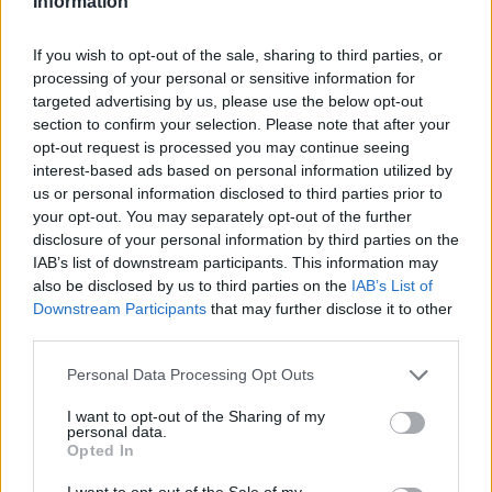
Information
πιθανότητα τοπικών βροχών.
If you wish to opt-out of the sale, sharing to third parties, or
processing of your personal or sensitive information for
Ανεμοι: Βόρειοι βορειοδυτικοί 5 με 6 μποφόρ με
targeted advertising by us, please use the below opt-out
section to confirm your selection. Please note that after your
σταδιακή εξασθένηση από το μεσημέρι.
opt-out request is processed you may continue seeing
interest-based ads based on personal information utilized by
us or personal information disclosed to third parties prior to
your opt-out. You may separately opt-out of the further
Θερμοκρασία: Από 08 έως 13 βαθμούς Κελσίου.
disclosure of your personal information by third parties on the
IAB’s list of downstream participants. This information may
also be disclosed by us to third parties on the
IAB’s List of
Downstream Participants
that may further disclose it to other
ΠΡΟΓΝΩΣΗ ΓΙΑ ΤΗΝ ΤΡΙΤΗ 05-12-2023
third parties.
Personal Data Processing Opt Outs
Σε όλη τη χώρα προβλέπονται παροδικά αυξημένες
I want to opt-out of the Sharing of my
personal data.
νεφώσεις με τοπικές βροχές στα ανατολικά και
Opted In
κυρίως στα νότια και στις Κυκλάδες, την Κρήτη και
I want to opt-out of the Sale of my