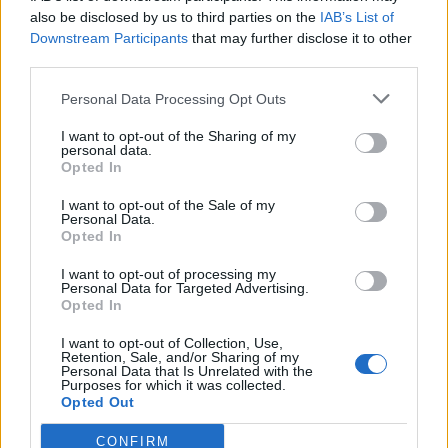
also be disclosed by us to third parties on the
IAB’s List of
Downstream Participants
that may further disclose it to other
third parties.
Personal Data Processing Opt Outs
Newsroom
I want to opt-out of the Sharing of my
personal data.
Opted In
I want to opt-out of the Sale of my
Ετικέτες :
TripAdvisor
,
κριτικές τουριστών για Πάρο
,
Νάουσα Πάρος
,
Personal Data.
Πάρος
.
Opted In
I want to opt-out of processing my
Personal Data for Targeted Advertising.
Opted In
I want to opt-out of Collection, Use,
Δείτε επίσης
Retention, Sale, and/or Sharing of my
Personal Data that Is Unrelated with the
Purposes for which it was collected.
Opted Out
CONFIRM