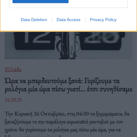
Data Deletion
Data Access
Privacy Policy
Ελλάδα
Ώρα να μπερδευτούμε ξανά: Γυρίζουμε τα
ρολόγια μία ώρα πίσω γιατί… έτσι συνηθίσαμε
16.10.25
Την Κυριακή 26 Οκτωβρίου, στις 04:00 τα ξημερώματα, θα
ξαναζήσουμε το πιο παράλογο ευρωπαϊκό ραντεβού με τον
χρόνο: θα γυρίσουμε τα ρολόγια μας πίσω μία ώρα, για να