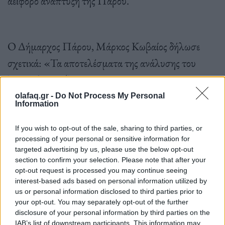
αειφόρο ανάπτυξη της Πάρου.
Ο Δήμαρχος Πάρου, Μάρκος Κωβαίος δήλωσε
σχετικά: «Τα αποτελέσματα της ανάλυσης του
TripAdvisor εξηγούν γιατί η Πάρος έχει
χαρακτηριστεί ποιοτικός προορισμός σε παγκόσμιο
olafaq.gr -
Do Not Process My Personal
Information
επίπεδο και επιβεβαιώνουν ότι ο τόπος μας
κατατάσσεται στα νησιά που κρατούν τα σκήπτρα
If you wish to opt-out of the sale, sharing to third parties, or
processing of your personal or sensitive information for
του τουρισμού στη χώρα μας».
targeted advertising by us, please use the below opt-out
section to confirm your selection. Please note that after your
opt-out request is processed you may continue seeing
interest-based ads based on personal information utilized by
us or personal information disclosed to third parties prior to
your opt-out. You may separately opt-out of the further
Ακολουθήστε το OLAFAQ
disclosure of your personal information by third parties on the
στο Google News
IAB’s list of downstream participants. This information may