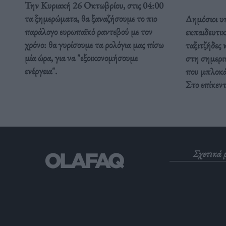
Την Κυριακή 26 Οκτωβρίου, στις 04:00
τα ξημερώματα, θα ξαναζήσουμε το πιο
Δημόσιοι υπ
παράλογο ευρωπαϊκό ραντεβού με τον
εκπαιδευτικ
χρόνο: θα γυρίσουμε τα ρολόγια μας πίσω
ταξιτζήδες 
μία ώρα, για να "εξοικονομήσουμε
στη σημερι
ενέργεια".
που μπλοκάρ
Στο επίκεν
Σχετικά 