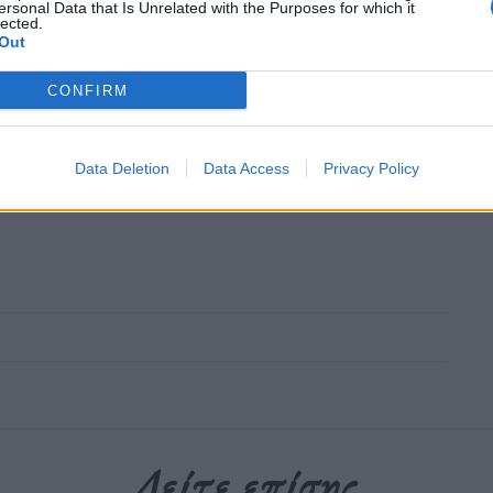
ersonal Data that Is Unrelated with the Purposes for which it
lected.
Out
ουθήστε το OLAFAQ
CONFIRM
oogle News
Data Deletion
Data Access
Privacy Policy
Δείτε επίσης