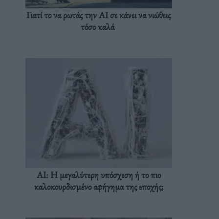
Γιατί το να ρωτάς την AI σε κάνει να νιώθεις
τόσο καλά
AI: Η μεγαλύτερη υπόσχεση ή το πιο
καλοκουρδισμένο αφήγημα της εποχής;