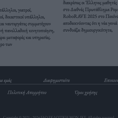
διακρίσεις οι Έλληνες μαθητές
στο Διεθνές Πρωτάθλημα Ρομ
άλληλοι, γιατροί,
RoboRAVE 2025 στο Πεκίνο
οί, δικαστικοί υπάλληλοι,
αποδεικνύοντας ότι η νέα γενιά
και ναυτεργάτες συμμετέχουν
συνδυάζει δημιουργικότητα,
νή πανελλαδική κινητοποίηση,
ει μεταφορές και υπηρεσίες.
τρο των
με εμάς
Διαφημιστείτε
Επικοι
Πολιτική Απορρήτου
Όροι χρήσης
Copyright © 2021 - 2024 FAQ ΕΚΔΟΤΙΚΗ ΜΟΝ. ΙΚΕ. All rights reserved.