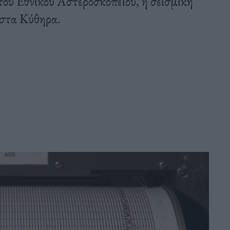
του Εθνικού Αστεροσκοπείου, η σεισμική
 στα Κύθηρα.