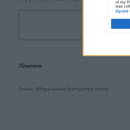
of my P
was col
Opted 
Ακολ
στο G
Newsroom
Ετικέτες :
Κύθηρα
,
σεισμική δραστηριότητα
,
σεισμός
.