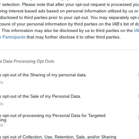
r selection. Please note that after your opt-out request is processed y
ν κλίμακα Ρίχτερ σημειώθηκε στις 04:58 στα
eing interest-based ads based on personal information utilized by us or
disclosed to third parties prior to your opt-out. You may separately opt-
στιτούτο του Εθνικού
Αστεροσκοπείου Αθηνών, εκ
losure of your personal information by third parties on the IAB’s list of
ης του Ενιαίου Εθνικού Σεισμολογικού Δικτύου.
. This information may also be disclosed by us to third parties on the
IA
Participants
that may further disclose it to other third parties.
άσσιο χώρο 12 χιλιόμετρα βορειοανατολικά των
l Data Processing Opt Outs
7 χιλιόμετρα.
o opt-out of the Sharing of my personal data.
In
o opt-out of the Sale of my Personal Data.
In
 δόνηση σημειώθηκε στον Κορινθιακό Κόλπο, 3,6
 Το επίκεντρο της δόνησης εντοπίστηκε 16 χλμ
to opt-out of processing my Personal Data for Targeted
ing.
το εστιακό βάθος υπολογίστηκε στα 5 χλμ,
In
o opt-out of Collection, Use, Retention, Sale, and/or Sharing