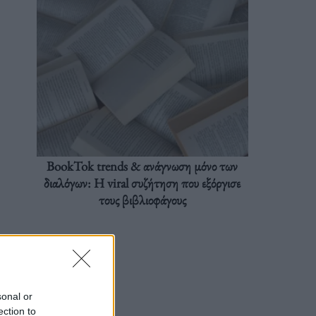
BookTok trends & ανάγνωση μόνο των
διαλόγων: Η viral συζήτηση που εξόργισε
τους βιβλιοφάγους
sonal or
ection to