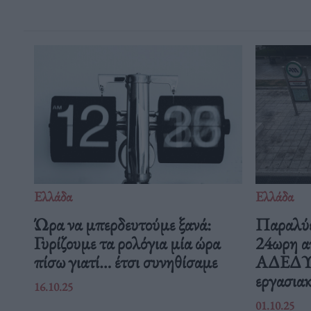
Ελλάδα
Ελλάδα
Ώρα να μπερδευτούμε ξανά:
Παραλύε
Γυρίζουμε τα ρολόγια μία ώρα
24ωρη α
πίσω γιατί… έτσι συνηθίσαμε
ΑΔΕΔΥ ε
εργασιακ
16.10.25
01.10.25