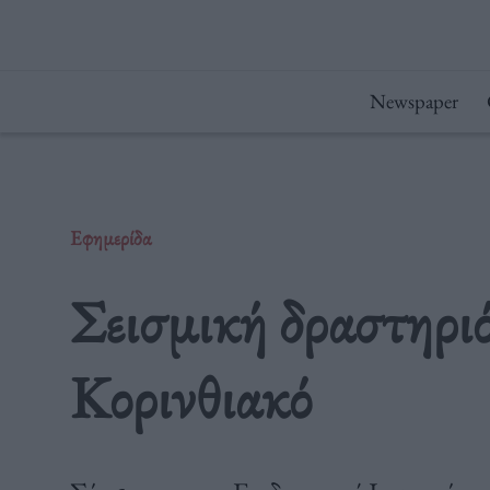
Μετάβαση
στο
περιεχόμενο
Newspaper
Εφημερίδα
Σεισμική δραστηρι
Κορινθιακό