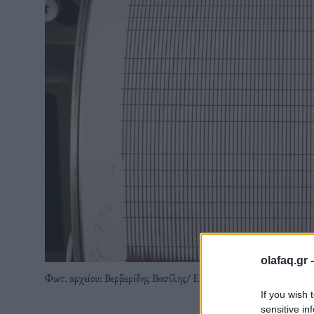
olafaq.gr 
Φωτ. αρχείου: Βερβερίδης Βασίλης/ Eurokinissi
If you wish 
sensitive in