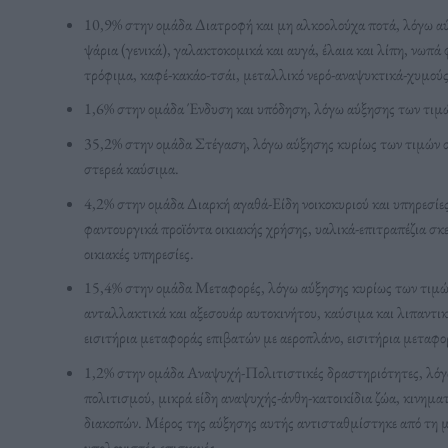
10,9% στην ομάδα Διατροφή και μη αλκοολούχα ποτά, λόγω αύξ
ψάρια (γενικά), γαλακτοκομικά και αυγά, έλαια και λίπη, νωπ
τρόφιμα, καφέ-κακάο-τσάι, μεταλλικό νερό-αναψυκτικά-χυμού
1,6% στην ομάδα Ένδυση και υπόδηση, λόγω αύξησης των τιμώ
35,2% στην ομάδα Στέγαση, λόγω αύξησης κυρίως των τιμών σε:
στερεά καύσιμα.
4,2% στην ομάδα Διαρκή αγαθά-Είδη νοικοκυριού και υπηρεσίες
φαντουργικά προϊόντα οικιακής χρήσης, υαλικά-επιτραπέζια σκ
οικιακές υπηρεσίες.
15,4% στην ομάδα Μεταφορές, λόγω αύξησης κυρίως των τιμών 
ανταλλακτικά και αξεσουάρ αυτοκινήτου, καύσιμα και λιπαντι
εισιτήρια μεταφοράς επιβατών με αεροπλάνο, εισιτήρια μεταφο
1,2% στην ομάδα Αναψυχή-Πολιτιστικές δραστηριότητες, λόγω
πολιτισμού, μικρά είδη αναψυχής-άνθη-κατοικίδια ζώα, κινημα
διακοπών. Μέρος της αύξησης αυτής αντισταθμίστηκε από τη μ
υπολογιστές-επισκευές.