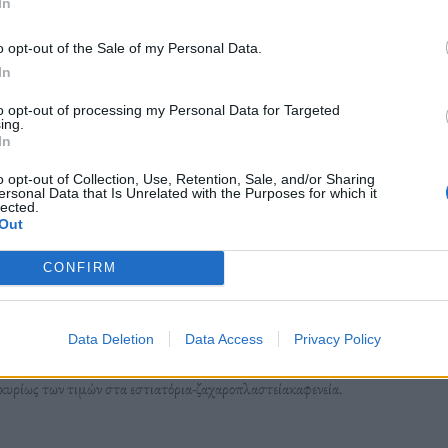
In
o opt-out of the Sale of my Personal Data.
In
ης κυρίως των τιμών σε: ψωμί, μοσχάρι, χοιρινό, αρνί και κατσίκι,
ι λίπη, νωπά λαχανικά, κατεψυγμένα λαχανικά,
to opt-out of processing my Personal Data for Targeted
ing.
η κυρίως των τιμών σε: ζυμαρικά, νωπά ψάρια.
In
ιμών στα επίπεδα πριν από τις χειμερινές εκπτώσεις.
o opt-out of Collection, Use, Retention, Sale, and/or Sharing
ersonal Data that Is Unrelated with the Purposes for which it
 ηλεκτρισμό, φυσικό αέριο, πετρέλαιο θέρμανσης.
lected.
Out
ς, λόγω αύξησης κυρίως των τιμών στα είδη άμεσης κατανάλωσης
CONFIRM
ε: καινούργια αυτοκίνητα, βενζίνη. Μέρος της αύξησης αυτής
ο κίνησης, εισιτήρια μεταφοράς επιβατών με αεροπλάνο.
Data Deletion
Data Access
Privacy Policy
 αύξησης κυρίως των τιμών στο πακέτο διακοπών.
κυρίως των τιμών στα εστιατόρια-ζαχαροπλαστείακαφενεία.