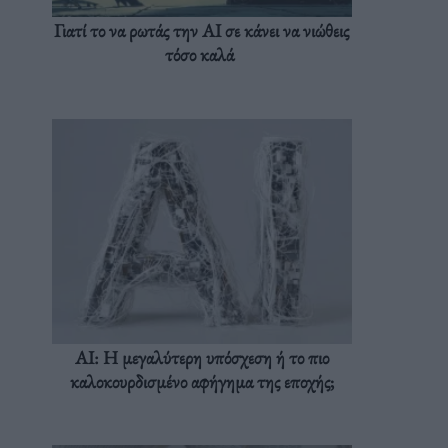
Γιατί το να ρωτάς την AI σε κάνει να νιώθεις
τόσο καλά
AI: Η μεγαλύτερη υπόσχεση ή το πιο
καλοκουρδισμένο αφήγημα της εποχής;