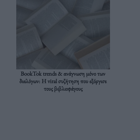
BookTok trends & ανάγνωση μόνο των
διαλόγων: Η viral συζήτηση που εξόργισε
τους βιβλιοφάγους