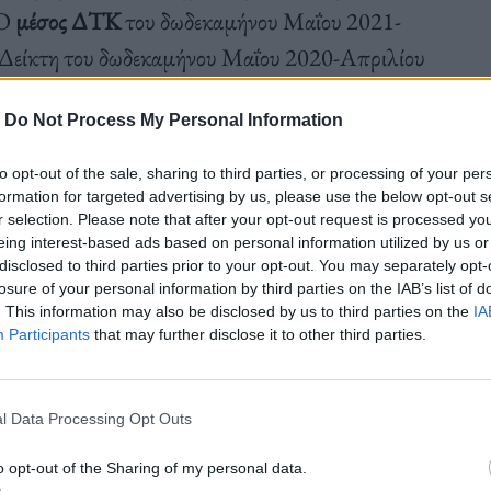
 Ο
μέσος ΔΤΚ
του δωδεκαμήνου Μαΐου 2021-
ο Δείκτη του δωδεκαμήνου Μαΐου 2020-Απριλίου
 1,6%
που σημειώθηκε κατά την αντίστοιχη
-
Do Not Process My Personal Information
ίου 2021 με το δωδεκάμηνο Μαΐου 2019-
to opt-out of the sale, sharing to third parties, or processing of your per
formation for targeted advertising by us, please use the below opt-out s
r selection. Please note that after your opt-out request is processed y
eing interest-based ads based on personal information utilized by us or
disclosed to third parties prior to your opt-out. You may separately opt-
 Απρίλιο 2022, σε σύγκριση με τον αντίστοιχο
losure of your personal information by third parties on the IAB’s list of
. This information may also be disclosed by us to third parties on the
IA
τις μεταβολές στις ακόλουθες ομάδες αγαθών και
Participants
that may further disclose it to other third parties.
l Data Processing Opt Outs
o opt-out of the Sharing of my personal data.