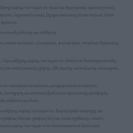
ησης κυρίως των τιμών σε: ψωμί και δημητριακά, κρέατα (γενικά),
ά φρούτα, λαχανικά (γενικά), ζάχαρη-σοκολάτεςγλυκά-παγωτά, λοιπά
ς φρούτων.
ν στα είδη ένδυσης και υπόδησης.
 ενοίκια κατοικιών, ηλεκτρισμό, φυσικό αέριο, πετρέλαιο θέρμανσης,
, λόγω αύξησης κυρίως των τιμών σε: έπιπλα και διακοσμητικά είδη,
εύη και σκεύη οικιακής χρήσης, είδη άμεσης κατανάλωσης νοικοκυριού,
σε: καινούργια αυτοκίνητα, μεταχειρισμένα αυτοκίνητα,
κά, συντήρηση και επισκευή εξοπλισμού προσωπικής μεταφοράς,
ράς επιβατών με πλοίο.
 αύξησης κυρίως των τιμών σε: διαρκή αγαθά αναψυχής και
τογράφους-θέατρα, γραφική ύλη και υλικά σχεδίασης, πακέτο
είωση κυρίως των τιμών στον οπτικοακουστικό εξοπλισμό-