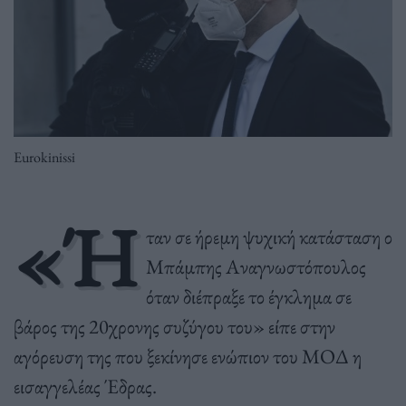
Eurokinissi
«Ή
ταν σε ήρεμη ψυχική κατάσταση ο
Μπάμπης Αναγνωστόπουλος
όταν διέπραξε το έγκλημα σε
βάρος της 20χρονης συζύγου του» είπε στην
αγόρευση της που ξεκίνησε ενώπιον του ΜΟΔ η
εισαγγελέας Έδρας.