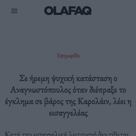
Μετάβαση
στο
περιεχόμενο
Εφημερίδα
Σε ήρεμη ψυχική κατάσταση ο
Αναγνωστόπουλος όταν διέπραξε το
έγκλημα σε βάρος της Καρολάιν, λέει η
εισαγγελέας
Κατά την εισαγγελική λειτουργό δεν τίθεται