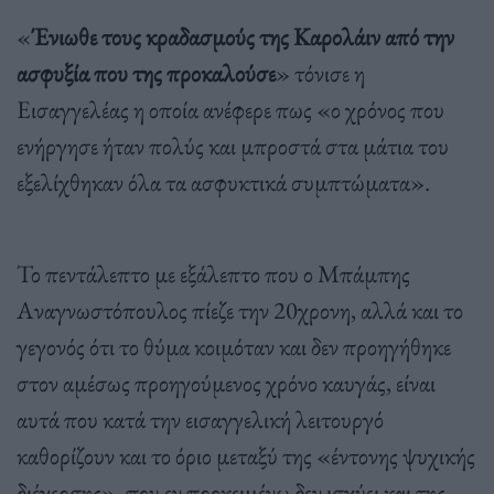
«
Ένιωθε τους κραδασμούς της Καρολάιν από την
ασφυξία που της προκαλούσε
» τόνισε η
Εισαγγελέας η οποία ανέφερε πως «ο χρόνος που
ενήργησε ήταν πολύς και μπροστά στα μάτια του
εξελίχθηκαν όλα τα ασφυκτικά συμπτώματα».
Το πεντάλεπτο με εξάλεπτο που ο Μπάμπης
Αναγνωστόπουλος πίεζε την 20χρονη, αλλά και το
γεγονός ότι το θύμα κοιμόταν και δεν προηγήθηκε
στον αμέσως προηγούμενος χρόνο καυγάς, είναι
αυτά που κατά την εισαγγελική λειτουργό
καθορίζουν και το όριο μεταξύ της «έντονης ψυχικής
διέγερσης», που εν προκειμένω δεν ισχύει και της