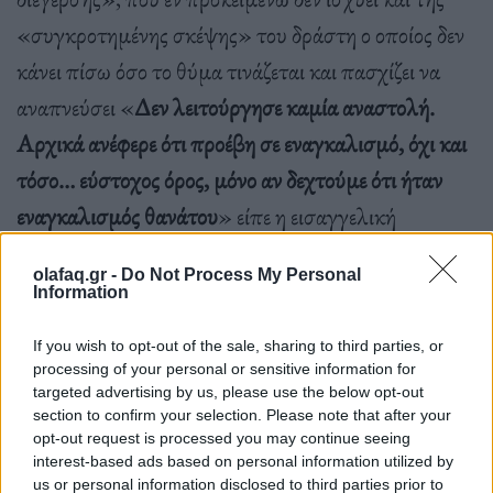
«συγκροτημένης σκέψης» του δράστη ο οποίος δεν
κάνει πίσω όσο το θύμα τινάζεται και πασχίζει να
αναπνεύσει «
Δεν λειτούργησε καμία αναστολή.
Αρχικά ανέφερε ότι προέβη σε εναγκαλισμό, όχι και
τόσο… εύστοχος όρος, μόνο αν δεχτούμε ότι ήταν
εναγκαλισμός θανάτου
» είπε η εισαγγελική
λειτουργός.
olafaq.gr -
Do Not Process My Personal
Information
If you wish to opt-out of the sale, sharing to third parties, or
processing of your personal or sensitive information for
Σχολιάζοντας την απολογία του πιλότου η
targeted advertising by us, please use the below opt-out
section to confirm your selection. Please note that after your
εισαγγελέας είπε πως «πολλές φορές αναρωτήθηκα
opt-out request is processed you may continue seeing
κατά την απολογία αν καταλάβαινε για τι πράγμα
interest-based ads based on personal information utilized by
us or personal information disclosed to third parties prior to