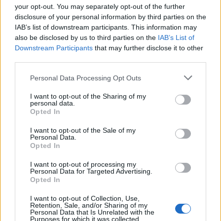
μιλούσε και αν έχει επαφή με την πραγματικότητα.
your opt-out. You may separately opt-out of the further
Επιμήκυνε την απολογία του για ώρες για να πείσει
disclosure of your personal information by third parties on the
IAB’s list of downstream participants. This information may
πως “κάτι φοβερό είχε συμβεί” εκείνο το βράδυ.
also be disclosed by us to third parties on the
IAB’s List of
Κατέληξε μέσα από παιδαριώδη επιχειρήματα σε
Downstream Participants
that may further disclose it to other
third parties.
αυτό που συνέβη. Ήταν ένα ζήτημα απολύτως
Personal Data Processing Opt Outs
διαχειρίσιμο. Πώς λοιπόν πυροδοτήθηκε ο θυμός
I want to opt-out of the Sharing of my
του;
Ο ιδιος ο κατηγορούμενος δυναμίτισε την
personal data.
Opted In
υπεραστική γραμμή του. Δυσκολεύτηκε να
αποδείξει την κορύφωση του συναισθήματος».
I want to opt-out of the Sale of my
Personal Data.
Opted In
I want to opt-out of processing my
Personal Data for Targeted Advertising.
Opted In
Όπως είπε η εισαγγελέας, ο πιλότος «πλάκωσε με
I want to opt-out of Collection, Use,
Retention, Sale, and/or Sharing of my
Personal Data that Is Unrelated with the
όλο του το σώμα την Καρολάιν για να μην
Purposes for which it was collected.