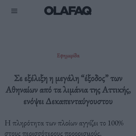
Μετάβαση
στο
περιεχόμενο
Εφημερίδα
Σε εξέλιξη η μεγάλη “έξοδος” των
Αθηναίων από τα λιμάνια της Αττικής,
ενόψει Δεκαπενταύγουστου
Η πληρότητα των πλοίων αγγίζει το 100%
στους περισσότερους προορισμούς.