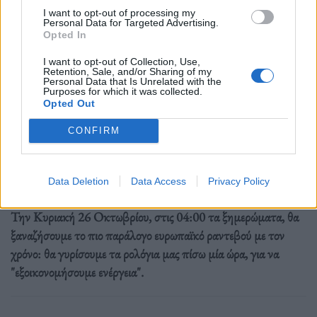
I want to opt-out of processing my
Personal Data for Targeted Advertising.
Opted In
I want to opt-out of Collection, Use,
Retention, Sale, and/or Sharing of my
Personal Data that Is Unrelated with the
Purposes for which it was collected.
Opted Out
Ελλάδα
CONFIRM
Ώρα να μπερδευτούμε ξανά: Γυρίζουμε τα
ρολόγια μία ώρα πίσω γιατί… έτσι συνηθίσαμε
Data Deletion
Data Access
Privacy Policy
16.10.25
Την Κυριακή 26 Οκτωβρίου, στις 04:00 τα ξημερώματα, θα
ξαναζήσουμε το πιο παράλογο ευρωπαϊκό ραντεβού με τον
χρόνο: θα γυρίσουμε τα ρολόγια μας πίσω μία ώρα, για να
"εξοικονομήσουμε ενέργεια".