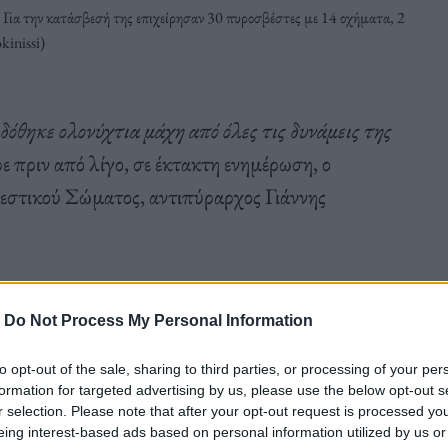
Για την κατάσβεσή της επιχείρησαν 30 πυροσβέστες με 14 οχήματα, 2
kinissi)
όθηκε ολονύχτια μάχη από όλες τις δυνάμεις της
ρε πριν από λίγο, σε έκτακτη ενημέρωση, ο
στικού Σώματος, αντιπύραρχος Γιάννης
 της
Σαρωνίδας
, ο κ. Αρτοποιός τόνισε ότι
-
Do Not Process My Personal Information
υτήν τη στιγμή συνεχίζουν να επιχειρούν 230
to opt-out of the sale, sharing to third parties, or processing of your per
 76 οχήματα και από αέρος επιχειρούν τρία
formation for targeted advertising by us, please use the below opt-out s
r selection. Please note that after your opt-out request is processed y
eing interest-based ads based on personal information utilized by us or