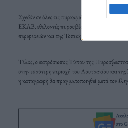
Σχεδόν σε όλες τις πυρκαγιές συνδρομή παρέχο
ΕΚΑΒ, εθελοντές πυροσβέστες, εθελοντές της 
περιφερειών και της Τοπικής Αυτοδιοίκησης.
Τέλος, ο εκπρόσωπος Τύπου της Πυροσβεστικής
στην ευρύτερη περιοχή του Λουτρακίου και της Σ
η καταγραφή θα πραγματοποιηθεί μετά τον έλεγ
Ακολ
στο G