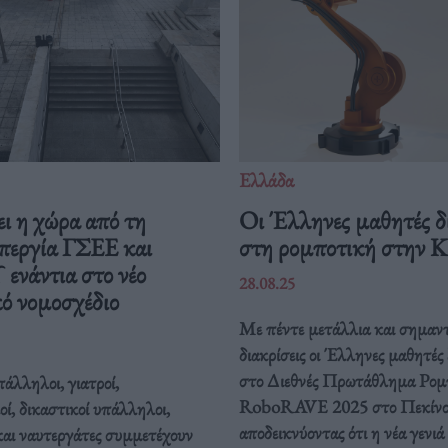
Ελλάδα
ι η χώρα από τη
Οι Έλληνες μαθητές δ
περγία ΓΣΕΕ και
στη ρομποτική στην 
νάντια στο νέο
28.08.25
ό νομοσχέδιο
Με πέντε μετάλλια και σημαντ
διακρίσεις οι Έλληνες μαθητές
στο Διεθνές Πρωτάθλημα Ρομ
άλληλοι, γιατροί,
RoboRAVE 2025 στο Πεκίνο
οί, δικαστικοί υπάλληλοι,
αποδεικνύοντας ότι η νέα γενιά
και ναυτεργάτες συμμετέχουν