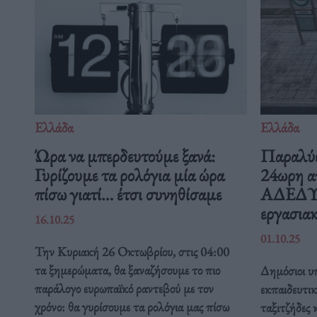
Ελλάδα
Ελλάδα
Ώρα να μπερδευτούμε ξανά:
Παραλύε
Γυρίζουμε τα ρολόγια μία ώρα
24ωρη α
πίσω γιατί… έτσι συνηθίσαμε
ΑΔΕΔΥ ε
εργασιακ
16.10.25
01.10.25
Την Κυριακή 26 Οκτωβρίου, στις 04:00
τα ξημερώματα, θα ξαναζήσουμε το πιο
Δημόσιοι υπ
παράλογο ευρωπαϊκό ραντεβού με τον
εκπαιδευτικ
χρόνο: θα γυρίσουμε τα ρολόγια μας πίσω
ταξιτζήδες 