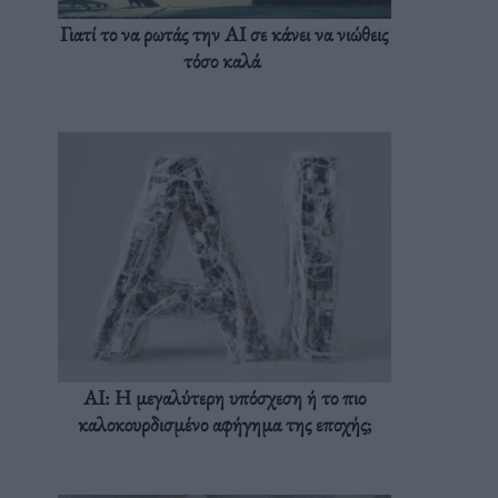
Γιατί το να ρωτάς την AI σε κάνει να νιώθεις
τόσο καλά
AI: Η μεγαλύτερη υπόσχεση ή το πιο
καλοκουρδισμένο αφήγημα της εποχής;