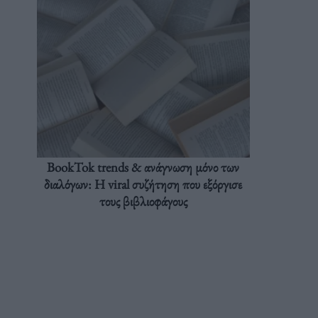
BookTok trends & ανάγνωση μόνο των
διαλόγων: Η viral συζήτηση που εξόργισε
τους βιβλιοφάγους