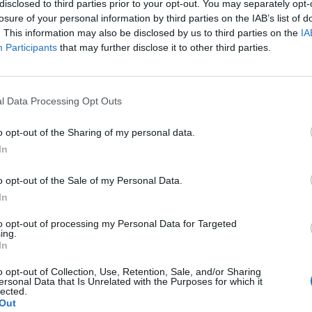
disclosed to third parties prior to your opt-out. You may separately opt-
losure of your personal information by third parties on the IAB’s list of
. This information may also be disclosed by us to third parties on the
IA
Participants
that may further disclose it to other third parties.
ύφεση, σύμφωνα με τον εκπρόσωπο Τύπου του ΠΣ,
 διάσπαρτες εστίες και συνεχίζουν να επιχειρούν
l Data Processing Opt Outs
μημάτων, 43 οχήματα και από αέρος επιχειρούν
νητοποιηθεί άλλα τέσσερα αεροσκάφη και ένα
o opt-out of the Sharing of my personal data.
In
o opt-out of the Sale of my Personal Data.
In
α
Δερβενοχώρια
είναι σε εξέλιξη, όπως ανέφερε ο κ.
to opt-out of processing my Personal Data for Targeted
υροσβέστες, πέντε ομάδες πεζοπόρων τμημάτων, 48
ing.
In
 και ένα ελικόπτερο.
o opt-out of Collection, Use, Retention, Sale, and/or Sharing
ersonal Data that Is Unrelated with the Purposes for which it
lected.
Out