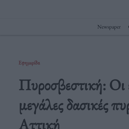
Μετάβαση
στο
περιεχόμενο
Newspaper
Εφημερίδα
Πυροσβεστική: Οι εξ
μεγάλες δασικές πυ
Αττική