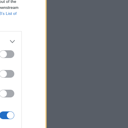
out of the
 downstream
B’s List of