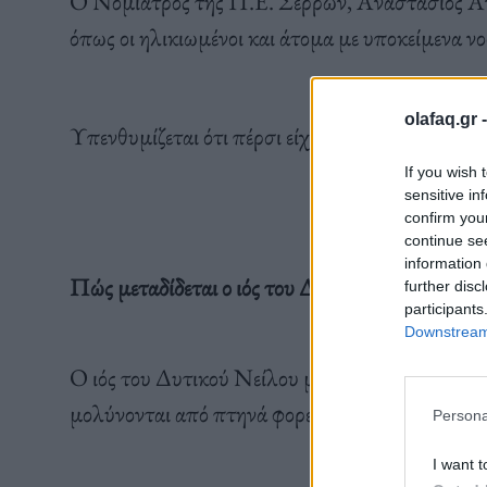
Ο Νομίατρος της Π.Ε. Σερρών, Αναστάσιος Ανασ
όπως οι ηλικιωμένοι και άτομα με υποκείμενα ν
olafaq.gr 
Υπενθυμίζεται ότι πέρσι είχαν πεθάνει 23 άνθρ
If you wish 
sensitive in
confirm you
continue se
information 
Πώς μεταδίδεται ο ιός του Δυτικού Νείλου
further disc
participants
Downstream 
Ο ιός του Δυτικού Νείλου μεταδίδεται μέσω τ
μολύνονται από πτηνά φορείς του ιού.
Persona
I want t