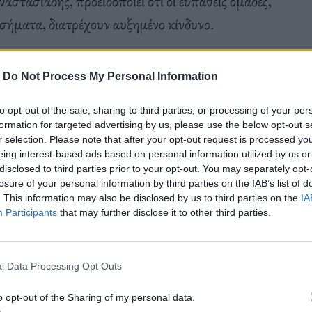
τασιάδης, προειδοποιεί ότι οι ευπαθείς ομάδες,
οσήματα, διατρέχουν αυξημένο κίνδυνο.
-
Do Not Process My Personal Information
ωποι ενώ τα κρούσματα ήταν 162.
to opt-out of the sale, sharing to third parties, or processing of your per
formation for targeted advertising by us, please use the below opt-out s
r selection. Please note that after your opt-out request is processed y
eing interest-based ads based on personal information utilized by us or
disclosed to third parties prior to your opt-out. You may separately opt-
losure of your personal information by third parties on the IAB’s list of
. This information may also be disclosed by us to third parties on the
IA
Participants
that may further disclose it to other third parties.
σιμπημάτων μολυσμένων κουνουπιών, τα οποία
l Data Processing Opt Outs
o opt-out of the Sharing of my personal data.