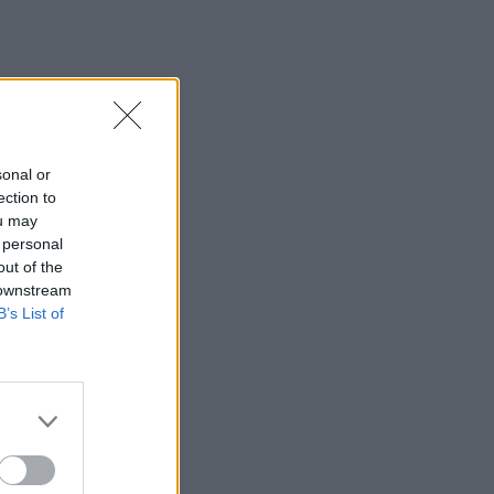
sonal or
ection to
ou may
 personal
out of the
 downstream
B’s List of