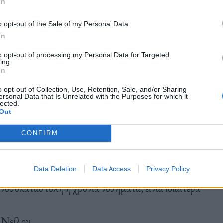
In
o opt-out of the Sale of my Personal Data.
άδοση από κουνούπι σε άνθρωπο και δεν γίνεται από
In
to opt-out of processing my Personal Data for Targeted
ing.
In
o opt-out of Collection, Use, Retention, Sale, and/or Sharing
ersonal Data that Is Unrelated with the Purposes for which it
lected.
 δεν εμφανίζουν συμπτώματα ή παρουσιάζουν μόνο
Out
εί να εκδηλωθεί σοβαρή ασθένεια που επηρεάζει το
CONFIRM
ιδα.
Data Deletion
Data Access
Privacy Policy
νοσοκαταστολή ή χρόνια νοσήματα, είναι ιδιαίτερα
ύ Νείλου