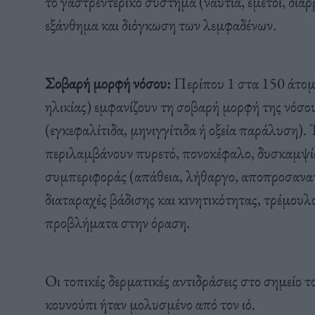
το γαστρεντερικό σύστημα (ναυτία, εμετοί, διάρρ
εξάνθημα και διόγκωση των λεμφαδένων.
Σοβαρή μορφή νόσου:
Περίπου 1 στα 150 άτομ
ηλικίας) εμφανίζουν τη σοβαρή μορφή της νόσο
(εγκεφαλίτιδα, μηνιγγίτιδα ή οξεία παράλυση)
περιλαμβάνουν πυρετό, πονοκέφαλο, δυσκαμψία 
συμπεριφοράς (απάθεια, λήθαργο, αποπροσανατ
διαταραχές βάδισης και κινητικότητας, τρέμου
προβλήματα στην όραση.
Οι τοπικές δερματικές αντιδράσεις στο σημείο 
κουνούπι ήταν μολυσμένο από τον ιό.