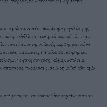
οιες, ανορεξία, κοιλιακός πόνος), δερματικό
α που μολύνονται (κυρίως άτομα μεγαλύτερης
υ που προσβάλλει το κεντρικό νευρικό σύστημα
. Τα συμπτώματα της σοβαρής μορφής μπορεί να
αυχένα, διαταραχές επιπέδου συνείδησης και
ολισμό, νοητική σύγχυση, κώμα), αστάθεια,
λο, σπασμούς, παραλύσεις, σοβαρή μυϊκή αδυναμία,
τσιμπήματος του κουνουπιού δεν σημαίνουν ότι το